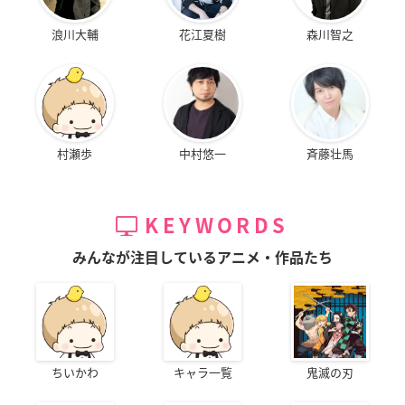
浪川大輔
花江夏樹
森川智之
村瀬歩
中村悠一
斉藤壮馬
KEYWORDS
みんなが注目しているアニメ・作品たち
ちいかわ
キャラ一覧
鬼滅の刃