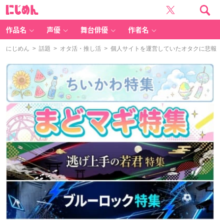
に
じ
め
ん
作品名
声優
舞台俳優
作者名
にじめん
>
話題
>
オタ活・推し活
> 個人サイトを運営していたオタクに悲報「