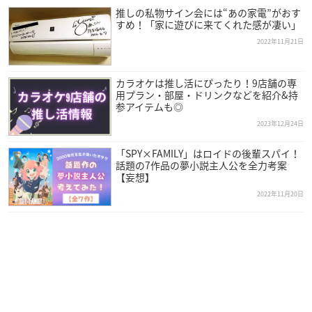
推しの私物サイン会には“あの家電”がおす
すめ！「家に遊びに来てくれた感が凄い」
2022年11月21日
カラオケは推し活にぴったり！9店舗の専
用プラン・部屋・ドリンクなどを紹介&持
参アイテムも◎
2023年12月24日
「SPY×FAMILY」はロイドの後輩スパイ！
話題の7作品の夢小説主人公を全力考案
【妄想】
2022年11月20日