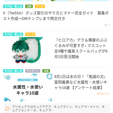
オタ活・推し活
話題
グッズ
X（Twitter）グッズ取引のやり方とマナー完全ガイド 募集ポ
スト作成〜DMテンプレまで例文付き
5
オタ活・推し活
グッズ
『ヒロアカ』デク＆爆豪のぷぷ
ぐるみが可愛すぎ♪ マスコット
全9種や雄英スクールバッグが8
月3日受注開始
オタ活・推し活
アンケート
話題
8月1日は水の日！『鬼滅の刃』
冨岡義勇など水属性・水使いキ
ャラ10選 【アンケート結果】
15コメント
プリキュアではキュアアクア、キュアマリン、キュアマーメイド、キ
ュアフォンテーヌ、キュアラ…