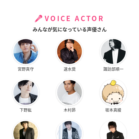
VOICE ACTOR
みんなが気になっている声優さん
宮野真守
速水奨
諏訪部順一
下野紘
木村昴
坂本真綾