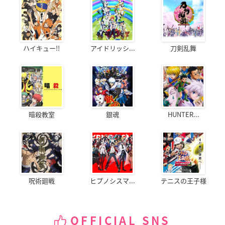
ハイキュー!!
アイドリッシ...
刀剣乱舞
暗殺教室
銀魂
HUNTER...
呪術廻戦
ヒプノシスマ...
テニスの王子様
OFFICIAL SNS