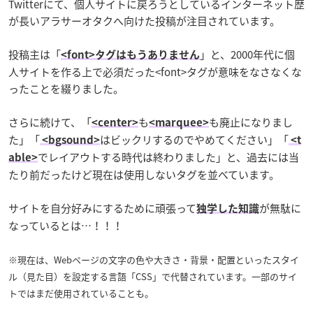
Twitterにて、個人サイトに戻ろうとしているインターネット歴
が長いアラサーオタクへ向けた投稿が注目されています。
投稿主は「
」と、2000年代に個
<font>タグはもうありません
人サイトを作る上で必須だった<font>タグが意味をなさなくな
ったことを綴りました。
さらに続けて、「
も
も廃止になりまし
<center>
<marquee>
た」「
はビックリするのでやめてください」「
<bgsound>
<t
でレイアウトする時代は終わりました」と、過去には当
able>
たり前だったけど現在は使用しないタグを並べています。
サイトを自分好みにするために頑張って
が無駄に
独学した知識
なっているとは…！！！
※現在は、Webページの文字の色や大きさ・背景・配置といったスタイ
ル（見た目）を設定する言語「CSS」で代替されています。一部のサイ
トではまだ使用されていることも。