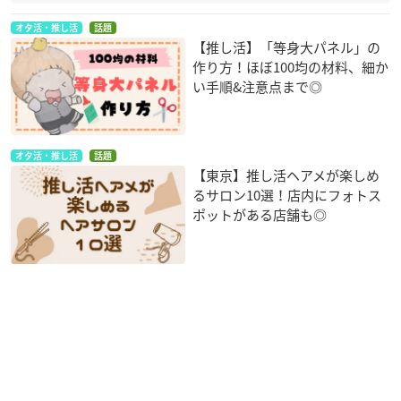
オタ活・推し活
話題
【推し活】「等身大パネル」の
作り方！ほぼ100均の材料、細か
い手順&注意点まで◎
オタ活・推し活
話題
【東京】推し活ヘアメが楽しめ
るサロン10選！店内にフォトス
ポットがある店舗も◎