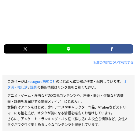
記事の内容について報告する
このページは
kusuguru株式会社
のにじめん編集部が作成・配信しています。
オ
タ活・推し活
/
話題
の最新情報はリンク先をご覧ください。
アニメ・ゲーム・漫画などの2次元コンテンツや、声優・舞台・俳優などの情
報・話題をお届けする情報メディア「にじめん」。
女性向けアニメをはじめ、少年アニメやキャラクター作品、VTuberなどストリー
マーにも幅を広げ、オタクが気になる情報を幅広くお届けしています。
さらに、アンケート・ランキング・オタ活（推し活）お役立ち情報など、女性オ
タクがワクワク楽しめるようなコンテンツも発信しています。