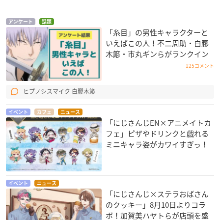
アンケート
話題
「糸目」の男性キャラクターと
いえばこの人！不二周助・白膠
木簓・市丸ギンらがランクイン
125コメント
ヒプノシスマイク 白膠木簓
イベント
カフェ
ニュース
「にじさんじEN×アニメイトカ
フェ」ピザやドリンクと戯れる
ミニキャラ姿がカワイすぎっ！
イベント
ニュース
「にじさんじ×ステラおばさん
のクッキー」8月10日よりコラ
ボ！加賀美ハヤトらが店頭を盛