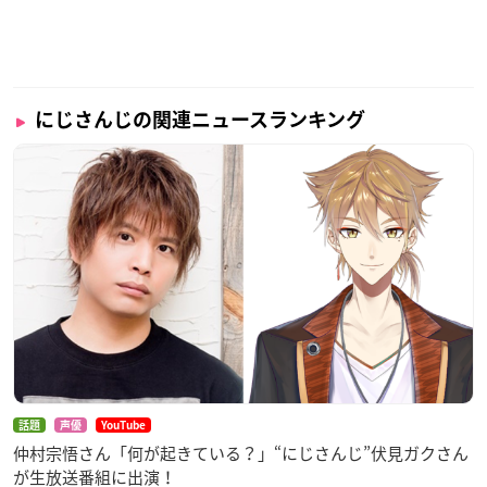
にじさんじの関連ニュースランキング
話題
声優
YouTube
仲村宗悟さん「何が起きている？」“にじさんじ”伏見ガクさん
が生放送番組に出演！