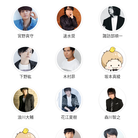
宮野真守
速水奨
諏訪部順一
下野紘
木村昴
坂本真綾
浪川大輔
花江夏樹
森川智之