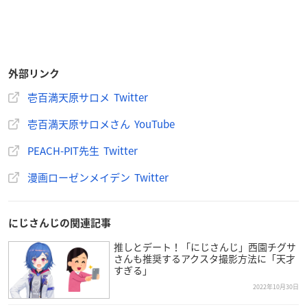
外部リンク
壱百満天原サロメ Twitter
壱百満天原サロメさん YouTube
PEACH-PIT先生 Twitter
漫画ローゼンメイデン Twitter
にじさんじの関連記事
推しとデート！「にじさんじ」西園チグサ
さんも推奨するアクスタ撮影方法に「天才
すぎる」
2022年10月30日