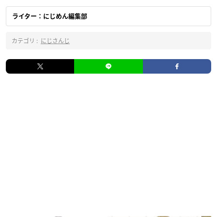
ライター：にじめん編集部
カテゴリ :
にじさんじ