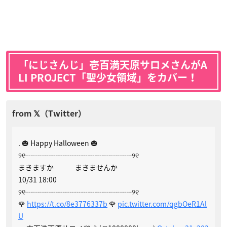
「にじさんじ」壱百満天原サロメさんがA
LI PROJECT「聖少女領域」をカバー！
. 🎃 Happy Halloween 🎃
୨୧┈┈┈┈┈┈┈┈┈┈┈┈┈┈┈୨୧
まきますか まきませんか
10/31 18:00
୨୧┈┈┈┈┈┈┈┈┈┈┈┈┈┈┈୨୧
🌹
https://t.co/8e3776337b
🌹
pic.twitter.com/qgbOeR1Al
U