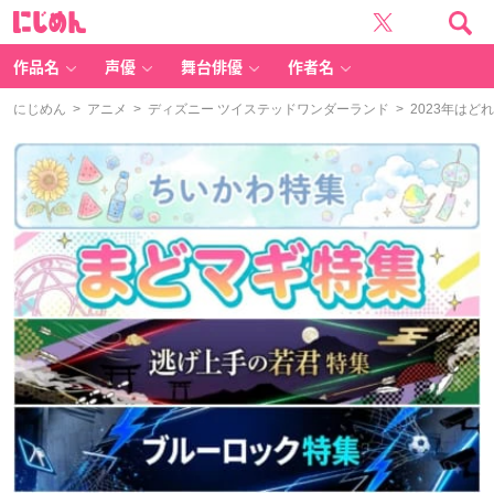
に
じ
め
ん
作品名
声優
舞台俳優
作者名
にじめん
>
アニメ
>
ディズニー ツイステッドワンダーランド
> 2023年は