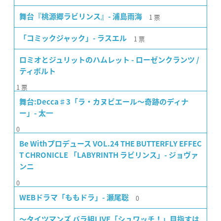
1
票
舞台『桃源郷ラビリンス』- 浦島雨海
1
票
「コミックジャック」- ラスエル
ロミオとジュリットのハムレット - ローゼンクランツ /
ティボルト
1
票
舞台:Decca♯3「ラ・カヌビエール〜奇跡のディナ
ー」- 太一
0
Be Withプロデュース VOL.24 THE BUTTERFLY EFFEC
T CHRONICLE 「LABYRINTH ラビリンス」- ジョヴァ
ンニ
0
0
WEBドラマ「ももドラ」- 瀬尾聡
〜タイツマンズ バラ組LIVE「シュワッチ！」目指すは