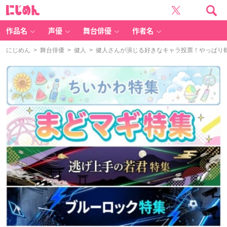
に
じ
め
ん
作品名
声優
舞台俳優
作者名
にじめん
>
舞台俳優
>
健人
> 健人さんが演じる好きなキャラ投票！やっぱり