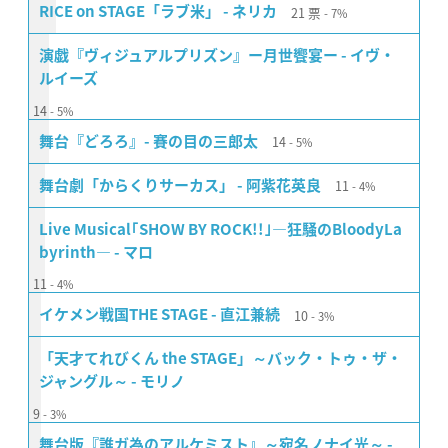
21
票
RICE on STAGE「ラブ米」 - ネリカ
7%
演戯『ヴィジュアルプリズン』ー月世饗宴ー - イヴ・
ルイーズ
14
5%
14
舞台『どろろ』- 賽の目の三郎太
5%
11
舞台劇「からくりサーカス」 - 阿紫花英良
4%
Live Musical｢SHOW BY ROCK!!｣―狂騒のBloodyLa
byrinth― - マロ
11
4%
10
イケメン戦国THE STAGE - 直江兼続
3%
「天才てれびくん the STAGE」～バック・トゥ・ザ・
ジャングル～ - モリノ
9
3%
舞台版『誰ガ為のアルケミスト』～宛名ノナイ光～ -