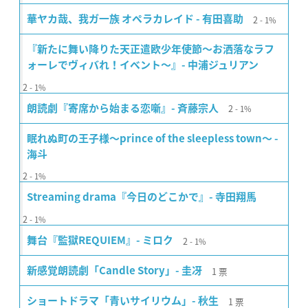
2
華ヤカ哉、我ガ一族 オペラカレイド - 有田喜助
1%
『新たに舞い降りた天正遣欧少年使節〜お洒落なラフ
ォーレでヴィバれ！イベント〜』- 中浦ジュリアン
2
1%
2
朗読劇『寄席から始まる恋噺』- 斉藤宗人
1%
眠れぬ町の王子様〜prince of the sleepless town〜 -
海斗
2
1%
Streaming drama『今日のどこかで』- 寺田翔馬
2
1%
2
舞台『監獄REQUIEM』- ミロク
1%
1
票
新感覚朗読劇「Candle Story」- 圭冴
1
票
ショートドラマ「青いサイリウム」- 秋生