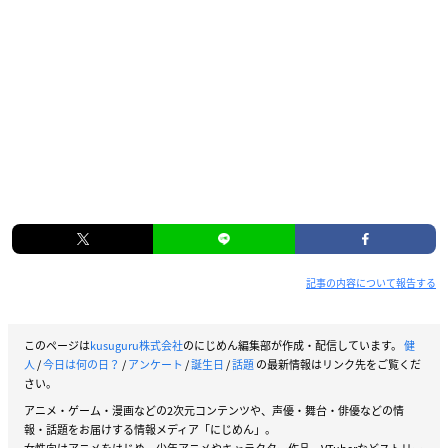
記事の内容について報告する
このページは
kusuguru株式会社
のにじめん編集部が作成・配信しています。
健
人
/
今日は何の日？
/
アンケート
/
誕生日
/
話題
の最新情報はリンク先をご覧くだ
さい。
アニメ・ゲーム・漫画などの2次元コンテンツや、声優・舞台・俳優などの情
報・話題をお届けする情報メディア「にじめん」。