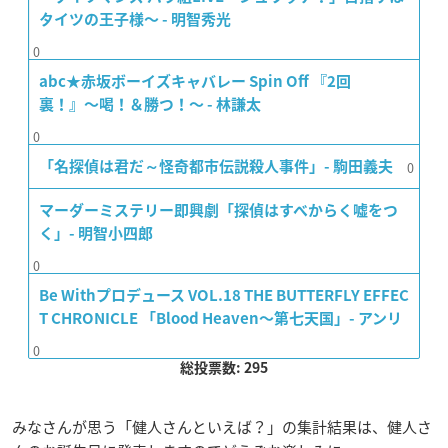
タイツの王子様〜 - 明智秀光
0
abc★赤坂ボーイズキャバレー Spin Off 『2回
裏！』〜喝！＆勝つ！〜 - 林謙太
0
0
「名探偵は君だ～怪奇都市伝説殺人事件」- 駒田義夫
マーダーミステリー即興劇「探偵はすべからく嘘をつ
く」- 明智小四郎
0
Be Withプロデュース VOL.18 THE BUTTERFLY EFFEC
T CHRONICLE 「Blood Heaven〜第七天国」- アンリ
0
総投票数: 295
みなさんが思う「健人さんといえば？」の集計結果は、健人さ