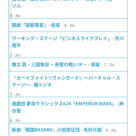
ソル
9
3%
8
闇劇「獄都事変」- 佐疫
3%
ワーキング・ステージ「ビジネスライクプレイ」- 月川
翔平
7
2%
7
舞台 真・三國無双 ～赤壁の戦い IF～ - 周瑜
2%
『カードファイト!!ヴァンガード』〜バーチャル・ス
テージ〜 - 櫂トシキ
7
2%
進戯団 夢命クラシックス#24「EMPEROR WARS」- 神
谷聖
6
2%
6
斬劇『戦国BASARA』小田原征伐 - 毛利元就
2%