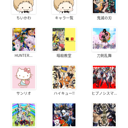
ちいかわ
キャラ一覧
鬼滅の刃
HUNTER...
暗殺教室
刀剣乱舞
サンリオ
ハイキュー!!
ヒプノシスマ...