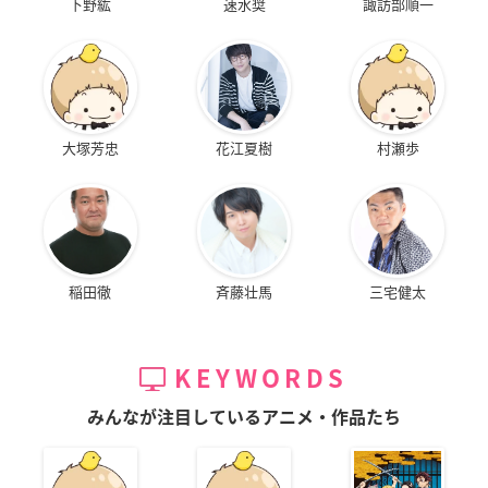
下野紘
速水奨
諏訪部順一
大塚芳忠
花江夏樹
村瀬歩
稲田徹
斉藤壮馬
三宅健太
KEYWORDS
みんなが注目しているアニメ・作品たち