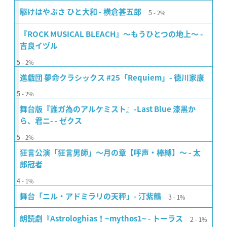
5
駆けはやぶさ ひと大和 - 横倉甚五郎
2%
『ROCK MUSICAL BLEACH』〜もうひとつの地上〜 -
吉良イヅル
5
2%
進戯団 夢命クラシックス #25「Requiem」- 徳川家康
5
2%
舞台版『誰ガ為のアルケミスト』-Last Blue 漆黒か
ら、君ニ- - ゼクス
5
2%
狂言公演「狂言男師」〜月の章【呼声・棒縛】〜 - 太
郎冠者
4
1%
3
舞台「ニル・アドミラリの天秤」- 汀紫鶴
1%
2
朗読劇『Astrologhias！~mythos1~ - トーラス
1%