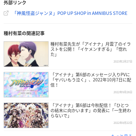
外部リンク
「神風怪盗ジャンヌ」POP UP SHOP in AMNIBUS STORE
種村有菜の関連記事
種村有菜先生が「アイナナ」月雲了のイラ
ストを公開！「イケメンすぎる」「惚れ
た」
2023年2月27日
「アイナナ」第6部のメッセージ入りPVに
「ヤバいもう泣く」、2022年10月7日に配
信！
2022年9月28日
「アイナナ」第6部は今秋配信！「ひとつ
の結末に向かいます」の発表に「一生終わ
らないで」
2022年8月22日