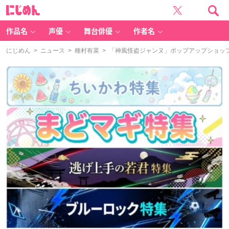
に
じ
め
ん
作品名
声優
舞台俳優
作者名
にじめん
>
ニュース
>
種村有菜
> 「神風怪盗ジャンヌ」ポップアップショッ