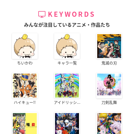
KEYWORDS
みんなが注目しているアニメ・作品たち
ちいかわ
キャラ一覧
鬼滅の刃
ハイキュー!!
アイドリッシ...
刀剣乱舞