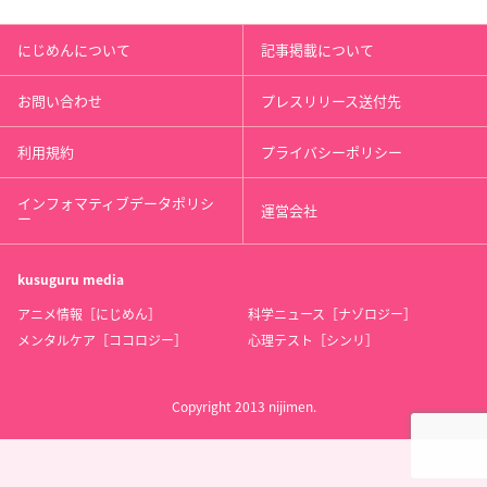
にじめんについて
記事掲載について
お問い合わせ
プレスリリース送付先
利用規約
プライバシーポリシー
インフォマティブデータポリシ
運営会社
ー
kusuguru
media
アニメ情報［にじめん］
科学ニュース［ナゾロジー］
メンタルケア［ココロジー］
心理テスト［シンリ］
Copyright 2013 nijimen.