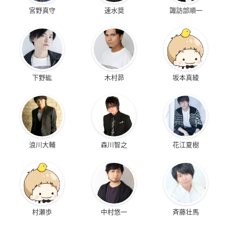
宮野真守
速水奨
諏訪部順一
下野紘
木村昴
坂本真綾
浪川大輔
森川智之
花江夏樹
村瀬歩
中村悠一
斉藤壮馬