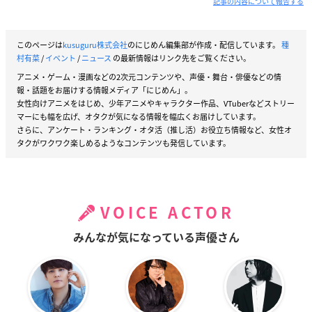
記事の内容について報告する
このページは
kusuguru株式会社
のにじめん編集部が作成・配信しています。
種
村有菜
/
イベント
/
ニュース
の最新情報はリンク先をご覧ください。
アニメ・ゲーム・漫画などの2次元コンテンツや、声優・舞台・俳優などの情
報・話題をお届けする情報メディア「にじめん」。
女性向けアニメをはじめ、少年アニメやキャラクター作品、VTuberなどストリー
マーにも幅を広げ、オタクが気になる情報を幅広くお届けしています。
さらに、アンケート・ランキング・オタ活（推し活）お役立ち情報など、女性オ
タクがワクワク楽しめるようなコンテンツも発信しています。
VOICE ACTOR
みんなが気になっている声優さん