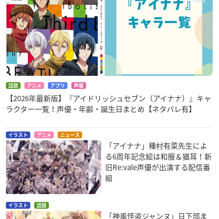
話題
アニメ
アプリ
声優
【2026年最新版】『アイドリッシュセブン（アイナナ）』キャ
ラクター一覧！声優・年齢・誕生日まとめ【ネタバレ有】
イラスト
アニメ
ニュース
「アイナナ」種村有菜先生によ
る6周年記念絵は和服＆猫耳！新
旧Re:vale声優が出演する配信番
組
イラスト
話題
「神風怪盗ジャンヌ」日下部ま