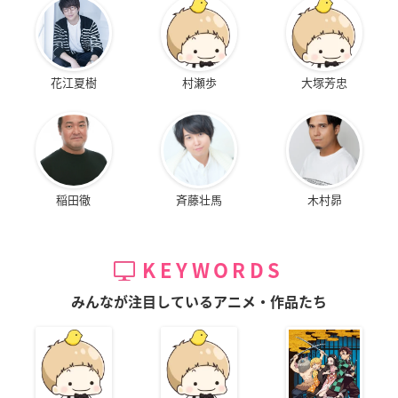
花江夏樹
村瀬歩
大塚芳忠
稲田徹
斉藤壮馬
木村昴
KEYWORDS
みんなが注目しているアニメ・作品たち