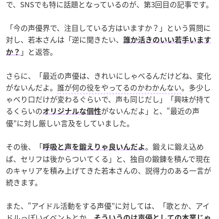
で、SNSでも特に話題となっているのが、第3回目の記事です。
「今の声優界で、注目している方はいますか？」という質問に
対し、若本さんは「逆に聞きたい、
誰か活きのいい若手います
」と返答。
か？
さらに、「最近の声優は、きれいにしゃべるんだけどね、変化
がないんだよ。
誰が何の役をやってるのかわかんない
。多少し
ゃべり口だけが変わるぐらいで、声も同じだし」「興味が持て
るくらいの
がないんだよ」と、“最近の声
オリジナルな個性
優”に対し厳しい言及をしていました。
その後、「
。鍛えに鍛え込め
呼吸と声を鍛えりゃ良いんだよ
ば、セリフは後からついてくる」と、独自の鍛錬を積んで現在
のキャリアを積み上げてきた若本さんの、説得力のある一言が
続きます。
また、“アイドル活動をする声優”に対しては、「歌とか、アイ
ドルっぽいイベントとか、
そういうのは声優としての本業じゃ