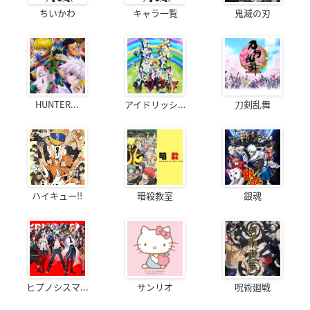
ちいかわ
キャラ一覧
鬼滅の刃
HUNTER...
アイドリッシ...
刀剣乱舞
ハイキュー!!
暗殺教室
銀魂
ヒプノシスマ...
サンリオ
呪術廻戦