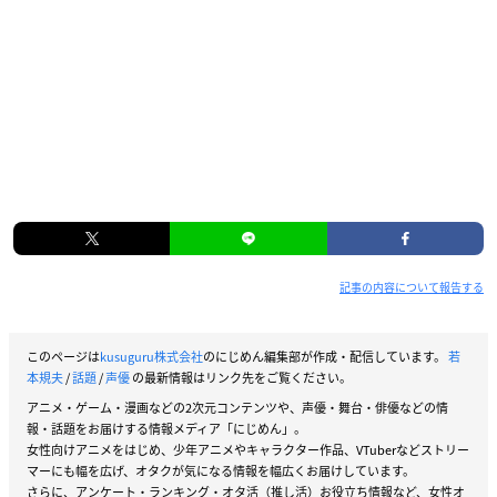
記事の内容について報告する
このページは
kusuguru株式会社
のにじめん編集部が作成・配信しています。
若
本規夫
/
話題
/
声優
の最新情報はリンク先をご覧ください。
アニメ・ゲーム・漫画などの2次元コンテンツや、声優・舞台・俳優などの情
報・話題をお届けする情報メディア「にじめん」。
女性向けアニメをはじめ、少年アニメやキャラクター作品、VTuberなどストリー
マーにも幅を広げ、オタクが気になる情報を幅広くお届けしています。
さらに、アンケート・ランキング・オタ活（推し活）お役立ち情報など、女性オ