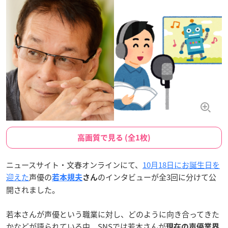
高画質で見る (全1枚)
ニュースサイト・文春オンラインにて、
10月18日にお誕生日を
迎えた
声優の
のインタビューが全3回に分けて公
若本規夫
さん
開されました。
若本さんが声優という職業に対し、どのように向き合ってきた
かなどが語られている中、SNSでは若本さんが
現在の声優業界