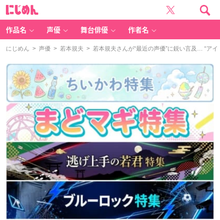
に
じ
め
ん
作品名
声優
舞台俳優
作者名
にじめん
>
声優
>
若本規夫
> 若本規夫さんが“最近の声優”に鋭い言及… “ア