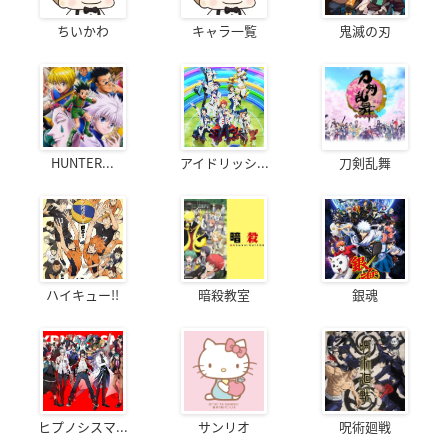
ちいかわ
キャラ一覧
鬼滅の刃
HUNTER...
アイドリッシ...
刀剣乱舞
ハイキュー!!
暗殺教室
銀魂
ヒプノシスマ...
サンリオ
呪術廻戦