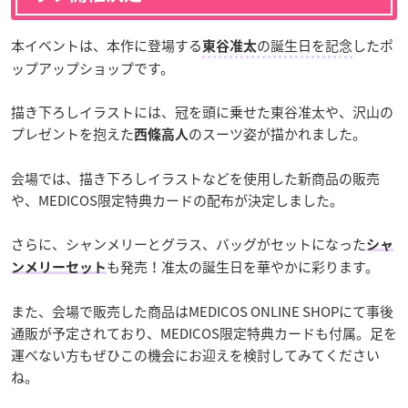
本イベントは、本作に登場する
の誕生日を記念
したポ
東谷准太
ップアップショップです。
描き下ろしイラストには、冠を頭に乗せた東谷准太や、沢山の
プレゼントを抱えた
のスーツ姿が描かれました。
西條高人
会場では、描き下ろしイラストなどを使用した新商品の販売
や、MEDICOS限定特典カードの配布が決定しました。
さらに、シャンメリーとグラス、バッグがセットになった
シャ
も発売！准太の誕生日を華やかに彩ります。
ンメリーセット
また、会場で販売した商品はMEDICOS ONLINE SHOPにて事後
通販が予定されており、MEDICOS限定特典カードも付属。足を
運べない方もぜひこの機会にお迎えを検討してみてください
ね。