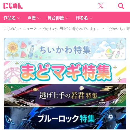
に
じ
め
ん
作品名
声優
舞台俳優
作者名
にじめん
>
ニュース
>
抱かれたい男1位に脅されています。
> 「だかいち」