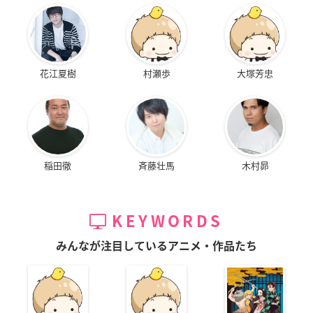
花江夏樹
村瀬歩
大塚芳忠
稲田徹
斉藤壮馬
木村昴
KEYWORDS
みんなが注目しているアニメ・作品たち