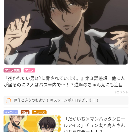
アニメ感想
アニメ
『抱かれたい男1位に脅されています。』第３話感想 他に人
が居るのに２人はバス車内で…！？進撃のちゅん太にも注目
9コメント
原作と違うのもよい！ キスシーンがエロすぎます！！
イベント
食品
ニュース
「だかいち×マンハッタンロー
ルアイス」チュン太と高人さん
がお忍びデート！？