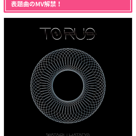
表題曲のMV解禁！