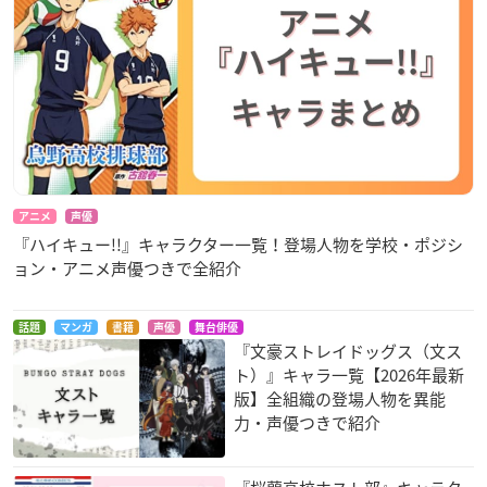
アニメ
声優
『ハイキュー!!』キャラクター一覧！登場人物を学校・ポジシ
ョン・アニメ声優つきで全紹介
話題
マンガ
書籍
声優
舞台俳優
『文豪ストレイドッグス（文ス
ト）』キャラ一覧【2026年最新
版】全組織の登場人物を異能
力・声優つきで紹介