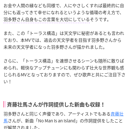
お金や人間の縁なども同様で、人にやさしくすれば最終的に自
分にも返ってきて幸せになれるというような循環の考え方で、
羽多野さん自身もこの言葉を大切にしている
そうです。
また、この「トーラス構造」は天文学に秘密があるとも言われ
ており、本MVでは、過去の天文学者を目指す羽多野さんから
未来の天文学者になった羽多野さんが描かれました。
さらに、「トーラス構造」を連想させるシーンも随所に散りば
められ、軽快なアップチューンにも関わらず壮大な世界観も感
じられるMVとなっておりますので、ぜひ歌声と共にご注目下さ
い！
斉藤壮馬さんが作詞提供した新曲も収録！
羽多野さんと同じく声優であり、アーティストでもある
斉藤壮
馬
さんが、新曲「No Man Is an Island」の作詞提供をしたこと
が解禁されました。