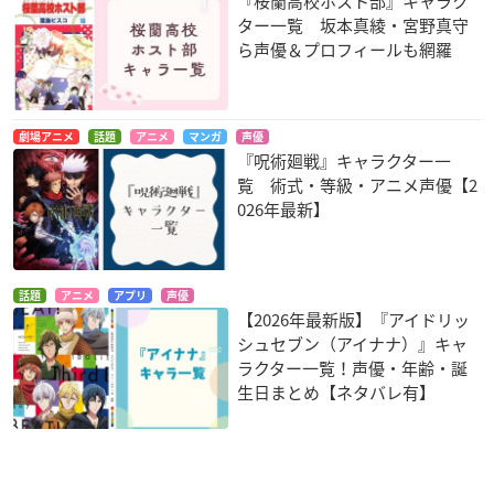
『桜蘭高校ホスト部』キャラク
ター一覧 坂本真綾・宮野真守
ら声優＆プロフィールも網羅
劇場アニメ
話題
アニメ
マンガ
声優
『呪術廻戦』キャラクター一
覧 術式・等級・アニメ声優【2
026年最新】
話題
アニメ
アプリ
声優
【2026年最新版】『アイドリッ
シュセブン（アイナナ）』キャ
ラクター一覧！声優・年齢・誕
生日まとめ【ネタバレ有】