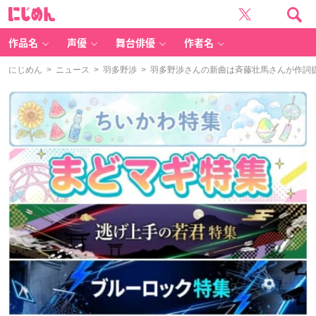
に
じ
め
ん
作品名
声優
舞台俳優
作者名
にじめん
>
ニュース
>
羽多野渉
> 羽多野渉さんの新曲は斉藤壮馬さんが作詞提