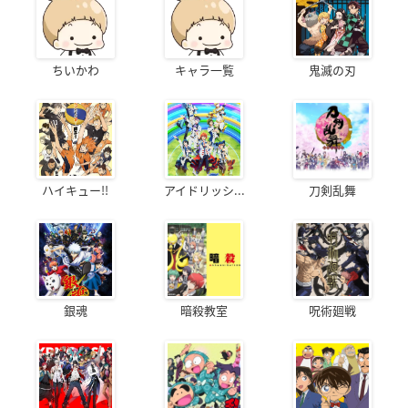
ちいかわ
キャラ一覧
鬼滅の刃
ハイキュー!!
アイドリッシ...
刀剣乱舞
銀魂
暗殺教室
呪術廻戦