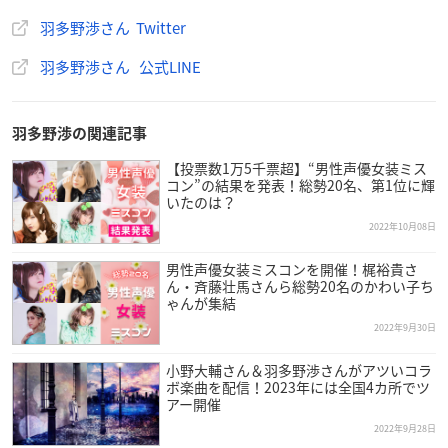
羽多野渉さん Twitter
≪収録内容≫
羽多野渉さん 公式LINE
♪. 全13曲収録予定
※収録内容・商品内容は予定となります。予告なく変更に
羽多野渉の関連記事
なる場合もございますので、ご了承下さい。
【投票数1万5千票超】“男性声優女装ミス
コン”の結果を発表！総勢20名、第1位に輝
アニメイトで購入
いたのは？
2022年10月08日
男性声優女装ミスコンを開催！梶裕貴さ
羽多野渉/TORUS Blu-ray付
ん・斉藤壮馬さんら総勢20名のかわい子ち
ゃんが集結
価格：5,720円(税込)
2022年9月30日
発売日：2022/11/30
小野大輔さん＆羽多野渉さんがアツいコラ
ボ楽曲を配信！2023年には全国4カ所でツ
アー開催
2022年9月28日