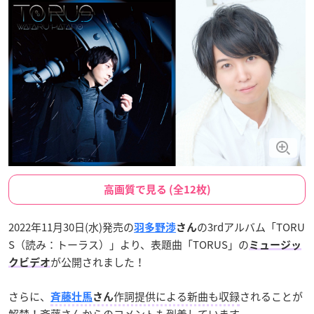
高画質で見る (全12枚)
2022年11月30日(水)発売の
の3rdアルバム「TORU
羽多野渉
さん
S（読み：トーラス）」より、表題曲「TORUS」の
ミュージッ
が公開されました！
クビデオ
さらに、
作詞提供による新曲も収録
されることが
斉藤壮馬
さん
解禁！斉藤さんからのコメントも到着しています。