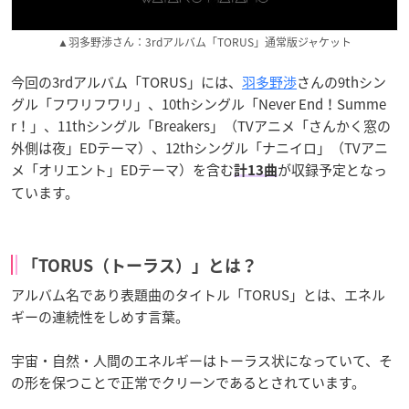
▲羽多野渉さん：3rdアルバム「TORUS」通常版ジャケット
今回の3rdアルバム「TORUS」には、
羽多野渉
さんの9thシン
グル「フワリフワリ」、10thシングル「Never End！Summe
r！」、11thシングル「Breakers」（TVアニメ「さんかく窓の
外側は夜」EDテーマ）、12thシングル「ナニイロ」（TVアニ
メ「オリエント」EDテーマ）を含む
が収録予定となっ
計13曲
ています。
「TORUS（トーラス）」とは？
アルバム名であり表題曲のタイトル「TORUS」とは、エネル
ギーの連続性をしめす言葉。
宇宙・自然・人間のエネルギーはトーラス状になっていて、そ
の形を保つことで正常でクリーンであるとされています。