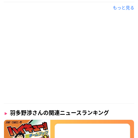
もっと見る
羽多野渉のアーティスト活動10周年を記念する3r
dアルバムの発売が決定！
≪収録内容≫
【CD】
♪. 全13曲収録予定
【Blu-ray】
・新曲-Music Video-
・新曲-Making of Music Video-
※収録内容・商品内容は予定となります。予告なく変更に
羽多野渉さんの関連ニュースランキング
なる場合もございますので、ご了承下さい。
アニメイトで購入