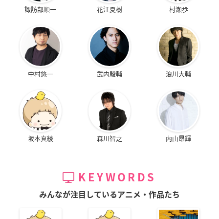
諏訪部順一
花江夏樹
村瀬歩
中村悠一
武内駿輔
浪川大輔
坂本真綾
森川智之
内山昂輝
KEYWORDS
みんなが注目しているアニメ・作品たち