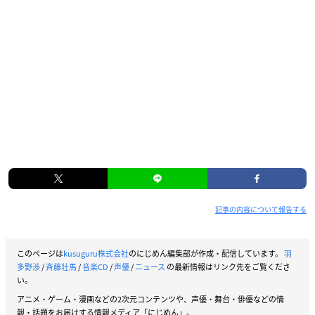
記事の内容について報告する
このページは
kusuguru株式会社
のにじめん編集部が作成・配信しています。
羽
多野渉
/
斉藤壮馬
/
音楽CD
/
声優
/
ニュース
の最新情報はリンク先をご覧くださ
い。
アニメ・ゲーム・漫画などの2次元コンテンツや、声優・舞台・俳優などの情
報・話題をお届けする情報メディア「にじめん」。