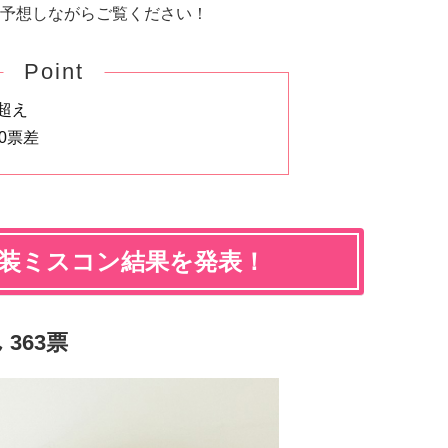
予想しながらご覧ください！
Point
超え
0票差
女装ミスコン結果を発表！
363票