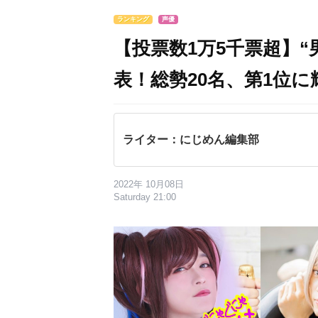
ランキング
声優
【投票数1万5千票超】
表！総勢20名、第1位
ライター：にじめん編集部
2022年 10月08日
Saturday 21:00