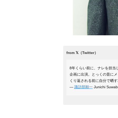
8年くらい前に、ナレを担当し
企画に出演。とっくの昔にメ
くり返される前に自分で晒
—
諏訪部順一
Junichi Suw