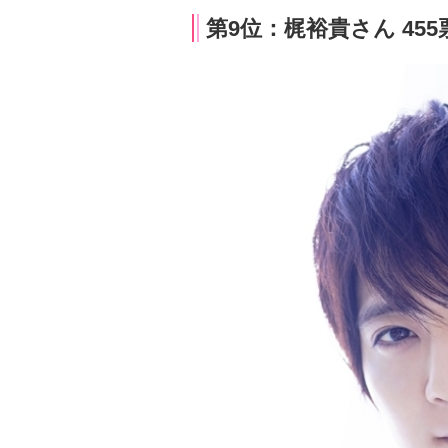
第9位：梶裕貴さん 455