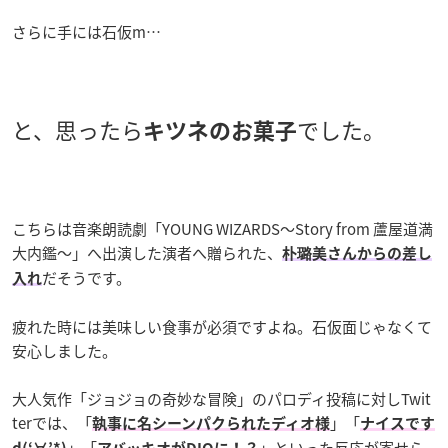
さらに手には石仮m…
と、思ったら
でした。
キツネのお菓子
こちらは音楽朗読劇「YOUNG WIZARDS〜Story from 蘆屋道満
大内鑑〜」へ出演した演者へ贈られた、
朴璐美さんからの差し
だそうです。
入れ
疲れた時には美味しい食事が必須ですよね。石仮面じゃなくて
安心しました。
大人気作「ジョジョの奇妙な冒険」のパロディ投稿に対しTwit
terでは、「
」「
執事に名シーンパクられたディオ様
ナイスです
」「
」といった反応が寄せら