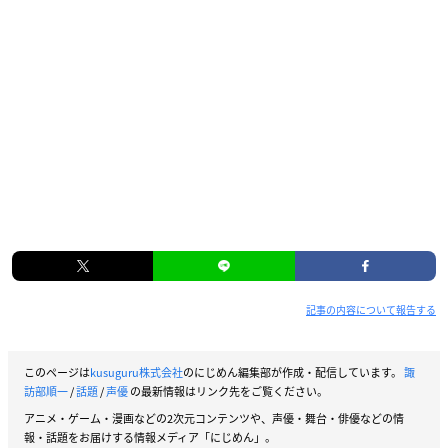
記事の内容について報告する
このページは
kusuguru株式会社
のにじめん編集部が作成・配信しています。
諏
訪部順一
/
話題
/
声優
の最新情報はリンク先をご覧ください。
アニメ・ゲーム・漫画などの2次元コンテンツや、声優・舞台・俳優などの情
報・話題をお届けする情報メディア「にじめん」。