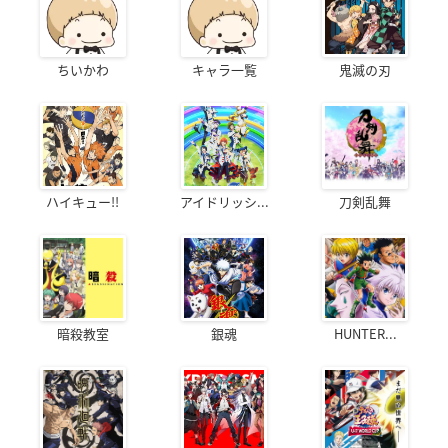
ちいかわ
キャラ一覧
鬼滅の刃
ハイキュー!!
アイドリッシ...
刀剣乱舞
暗殺教室
銀魂
HUNTER...