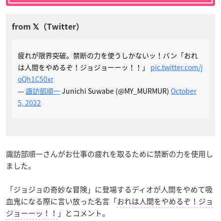
疲れが限界突破。禁断の力を使うしかないッ！バン「おれ
は人間をやめるぞ！ジョジョーーッ！！」
pic.twitter.com/j
oQh1C50xr
—
諏訪部順一
Junichi Suwabe (@MY_MURMUR)
October
5, 2022
諏訪部順一さんがお仕事の疲れを取るために禁断の力を使用し
ました。
「ジョジョの奇妙な冒険」に登場するディオが人間をやめて吸
血鬼になる際に言い放った名言「
おれは人間をやめるぞ！ジョ
ジョーーッ！！
」とコメント。