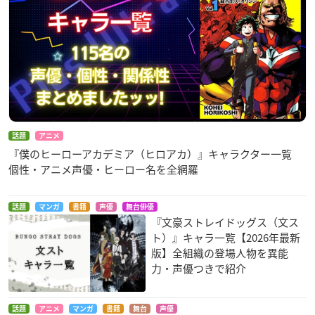
話題
アニメ
『僕のヒーローアカデミア（ヒロアカ）』キャラクター一覧
個性・アニメ声優・ヒーロー名を全網羅
話題
マンガ
書籍
声優
舞台俳優
『文豪ストレイドッグス（文ス
ト）』キャラ一覧【2026年最新
版】全組織の登場人物を異能
力・声優つきで紹介
話題
アニメ
マンガ
書籍
舞台
声優