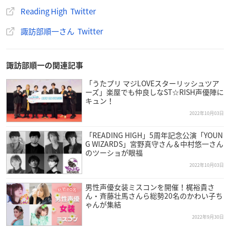
Reading High Twitter
諏訪部順一さん Twitter
諏訪部順一の関連記事
「うたプリ マジLOVEスターリッシュツア
ーズ」楽屋でも仲良しなST☆RISH声優陣に
キュン！
2022年10月03日
「READING HIGH」5周年記念公演「YOUN
G WIZARDS」宮野真守さん＆中村悠一さん
のツーショが眼福
2022年10月03日
男性声優女装ミスコンを開催！梶裕貴さ
ん・斉藤壮馬さんら総勢20名のかわい子ち
ゃんが集結
2022年9月30日