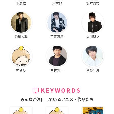
下野紘
木村昴
坂本真綾
浪川大輔
花江夏樹
森川智之
村瀬歩
中村悠一
斉藤壮馬
KEYWORDS
みんなが注目しているアニメ・作品たち