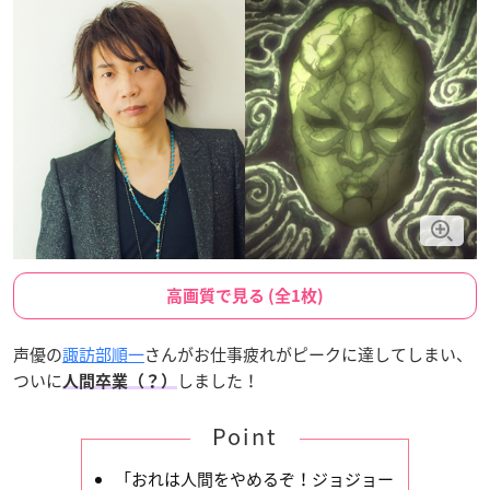
高画質で見る (全1枚)
声優の
諏訪部順一
さんがお仕事疲れがピークに達してしまい、
ついに
しました！
人間卒業（？）
Point
「おれは人間をやめるぞ！ジョジョー