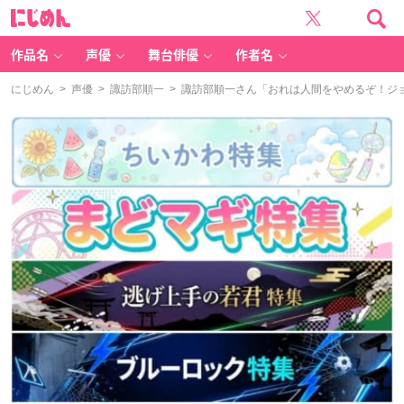
に
じ
め
ん
作品名
声優
舞台俳優
作者名
にじめん
>
声優
>
諏訪部順一
> 諏訪部順一さん「おれは人間をやめるぞ！ジ