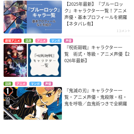
【2025年最新】『ブルーロッ
ク』キャラクター一覧！アニメ
声優・基本プロフィールを網羅
【ネタバレ有】
1コメント
劇場アニメ
話題
アニメ
マンガ
声優
『呪術廻戦』キャラクター一
覧 術式・等級・アニメ声優【2
026年最新】
話題
アニメ
マンガ
声優
『鬼滅の刃』キャラクター一
覧・アニメ声優・鬼殺隊・柱・
鬼を呼吸／血鬼術つきで全網羅