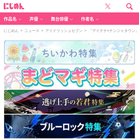
に
じ
め
ん
作品名
声優
舞台俳優
作者名
にじめん
>
ニュース
>
アイドリッシュセブン
> 「アイナナ×ナンジャタウン