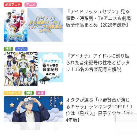
劇場アニメ
アニメ
『アイドリッシュセブン』見る
順番・時系列・TVアニメ＆劇場
版全作品まとめ【2026年最新】
話題
アプリ
『アイナナ』アイドルに割り振
られた音楽記号は性格とピッタ
リ！16名の音楽記号を解説
ランキング
話題
声優
オタクが選ぶ「小野賢章が演じ
るキャラ」ランキングTOP10！1
位は『黒バス』黒子テツヤ【202
4年版】