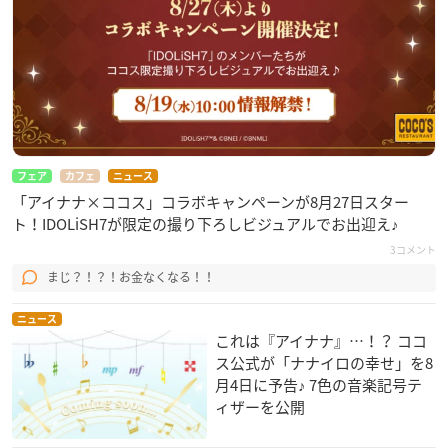
フェア
カフェ
ニュース
「アイナナ×ココス」コラボキャンペーンが8月27日スター
ト！IDOLiSH7が限定の撮り下ろしビジュアルでお出迎え♪
3コメント
まじ？！？！お金なくなる！！
ニュース
これは『アイナナ』…！？ ココ
ス公式が「ナナイロの幸せ」を8
月4日に予告♪ 7色の音楽記号テ
ィザーを公開