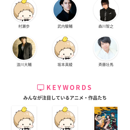
村瀬歩
武内駿輔
森川智之
浪川大輔
坂本真綾
斉藤壮馬
KEYWORDS
みんなが注目しているアニメ・作品たち