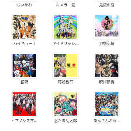
ちいかわ
キャラ一覧
鬼滅の刃
ハイキュー!!
アイドリッシ...
刀剣乱舞
銀魂
暗殺教室
呪術廻戦
ヒプノシスマ...
忍たま乱太郎
あんさんぶる...