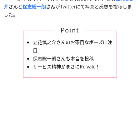
と
がTwitterにて写真と感想を投稿しま
介
さん
保志総一朗
さん
した。
Point
立花慎之介さんのお茶目なポーズに注
目
保志総一朗さんも本音を投稿
サービス精神がまさにRe:vale！