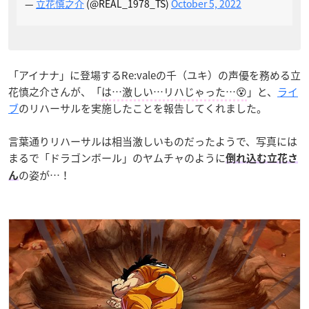
—
立花慎之介
(@REAL_1978_TS)
October 5, 2022
「アイナナ」に登場するRe:valeの千（ユキ）の声優を務める立
花慎之介さんが、「
は…激しい…リハじゃった…😵
」と、
ライ
ブ
のリハーサルを実施したことを報告してくれました。
言葉通りリハーサルは相当激しいものだったようで、写真には
まるで「ドラゴンボール」のヤムチャのように
倒れ込む立花さ
の姿が…！
ん