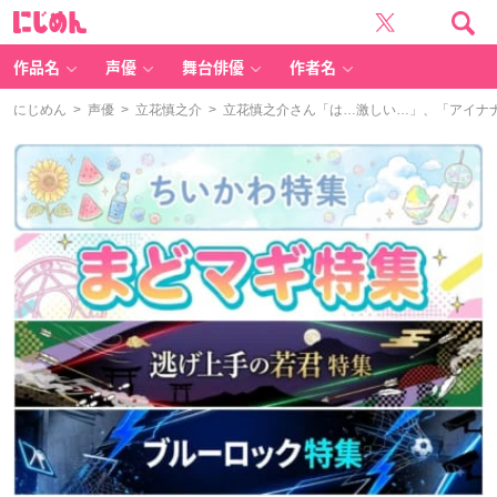
に
じ
め
ん
作品名
声優
舞台俳優
作者名
にじめん
>
声優
>
立花慎之介
> 立花慎之介さん「は…激しい…」、「アイナナ」