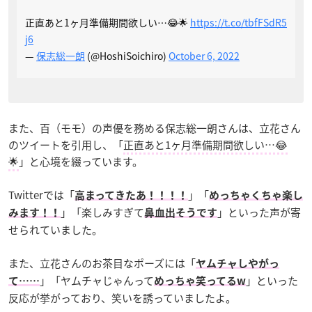
正直あと1ヶ月準備期間欲しい…😂🌟
https://t.co/tbfFSdR5
j6
—
保志総一朗
(@HoshiSoichiro)
October 6, 2022
また、百（モモ）の声優を務める保志総一朗さんは、立花さん
のツイートを引用し、「
正直あと1ヶ月準備期間欲しい…😂
🌟
」と心境を綴っています。
Twitterでは「
」「
高まってきたあ！！！！
めっちゃくちゃ楽し
」「楽しみすぎて
」といった声が寄
みます！！
鼻血出そうです
せられていました。
また、立花さんのお茶目なポーズには「
ヤムチャしやがっ
」「ヤムチャじゃんって
」といった
て……
めっちゃ笑ってるw
反応が挙がっており、笑いを誘っていましたよ。