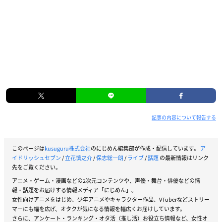
記事の内容について報告する
このページは
kusuguru株式会社
のにじめん編集部が作成・配信しています。
ア
イドリッシュセブン
/
立花慎之介
/
保志総一朗
/
ライブ
/
話題
の最新情報はリンク
先をご覧ください。
アニメ・ゲーム・漫画などの2次元コンテンツや、声優・舞台・俳優などの情
報・話題をお届けする情報メディア「にじめん」。
女性向けアニメをはじめ、少年アニメやキャラクター作品、VTuberなどストリー
マーにも幅を広げ、オタクが気になる情報を幅広くお届けしています。
さらに、アンケート・ランキング・オタ活（推し活）お役立ち情報など、女性オ