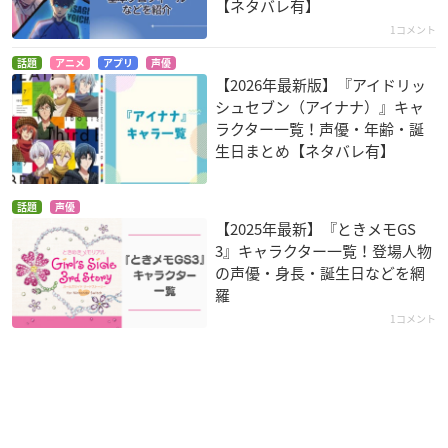
【ネタバレ有】
1コメント
話題
アニメ
アプリ
声優
【2026年最新版】『アイドリッ
シュセブン（アイナナ）』キャ
ラクター一覧！声優・年齢・誕
生日まとめ【ネタバレ有】
話題
声優
【2025年最新】『ときメモGS
3』キャラクター一覧！登場人物
の声優・身長・誕生日などを網
羅
1コメント