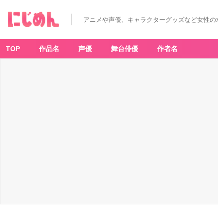
つ
れ
な
アニメや声優、キャラクターグッズなど女性の
い
彼
女
の
ひ
TOP
作品名
声優
舞台俳優
作者名
と
り
じ
め
(3)
-
ア
ニ
メ
情
報
サ
イ
ト
に
じ
め
ん