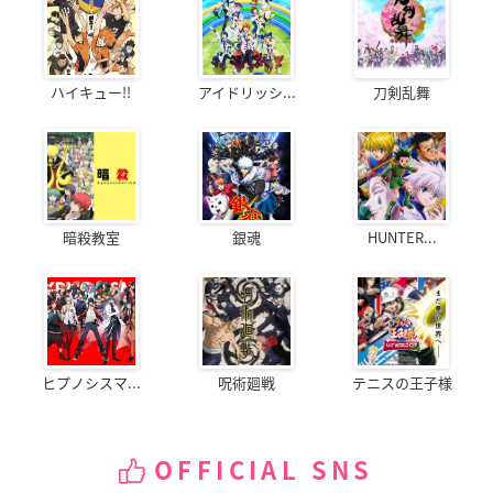
ハイキュー!!
アイドリッシ...
刀剣乱舞
暗殺教室
銀魂
HUNTER...
ヒプノシスマ...
呪術廻戦
テニスの王子様
OFFICIAL SNS