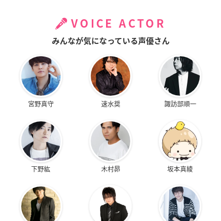
VOICE ACTOR
みんなが気になっている声優さん
宮野真守
速水奨
諏訪部順一
下野紘
木村昴
坂本真綾