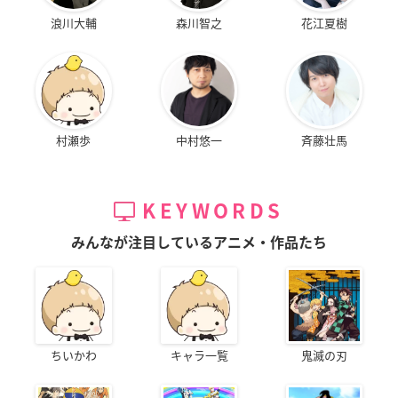
浪川大輔
森川智之
花江夏樹
村瀬歩
中村悠一
斉藤壮馬
KEYWORDS
みんなが注目しているアニメ・作品たち
ちいかわ
キャラ一覧
鬼滅の刃