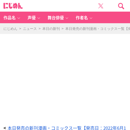
私
に
の
じ
推
め
し
ん
は
悪
作品名
声優
舞台俳優
作者名
役
令
嬢。
(4)
にじめん
>
ニュース
>
本日の新刊
>
本日発売の新刊漫画・コミックス一覧【発売
-
ア
ニ
メ
情
報
サ
イ
ト
に
じ
め
ん
本日発売の新刊漫画・コミックス一覧【発売日：2022年6月1
<