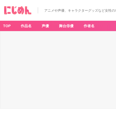
粛
正
の
アニメや声優、キャラクターグッズなど女性の
解
毒
師
2
-
TOP
作品名
声優
舞台俳優
作者名
ア
ニ
メ
情
報
サ
イ
ト
に
じ
め
ん