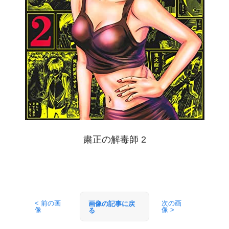
粛正の解毒師 2
< 前の画
次の画
画像の記事に戻
像
像 >
る