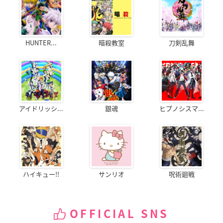
HUNTER...
暗殺教室
刀剣乱舞
アイドリッシ...
銀魂
ヒプノシスマ...
ハイキュー!!
サンリオ
呪術廻戦
OFFICIAL SNS