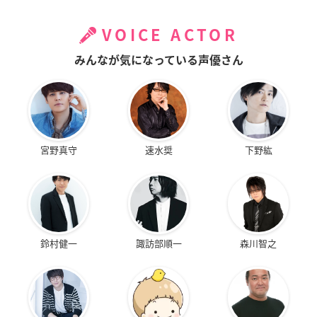
VOICE ACTOR
みんなが気になっている声優さん
宮野真守
速水奨
下野紘
鈴村健一
諏訪部順一
森川智之