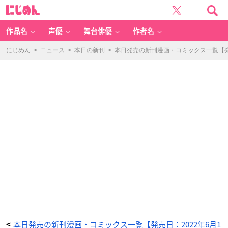
復
に
讐
じ
を
め
希
ん
う
最
作品名
声優
舞台俳優
作者名
強
勇
者
は、
にじめん
>
ニュース
>
本日の新刊
>
本日発売の新刊漫画・コミックス一覧【発売
闇
の
力
で
殲
滅
無
双
す
る
7
-
ア
ニ
メ
情
報
サ
イ
ト
に
じ
め
ん
本日発売の新刊漫画・コミックス一覧【発売日：2022年6月1
<