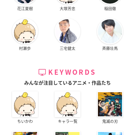
花江夏樹
大塚芳忠
稲田徹
村瀬歩
三宅健太
斉藤壮馬
KEYWORDS
みんなが注目しているアニメ・作品たち
ちいかわ
キャラ一覧
鬼滅の刃