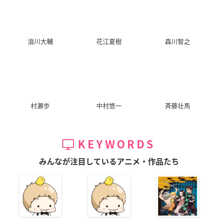
浪川大輔
花江夏樹
森川智之
村瀬歩
中村悠一
斉藤壮馬
KEYWORDS
みんなが注目しているアニメ・作品たち