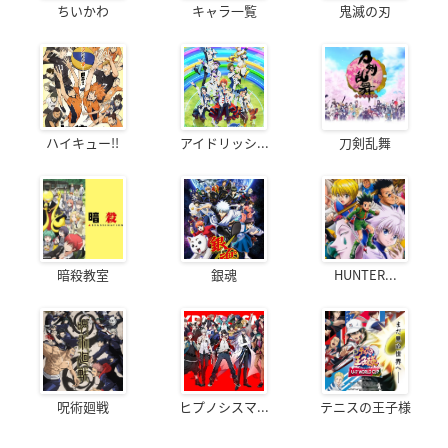
ちいかわ
キャラ一覧
鬼滅の刃
ハイキュー!!
アイドリッシ...
刀剣乱舞
暗殺教室
銀魂
HUNTER...
呪術廻戦
ヒプノシスマ...
テニスの王子様