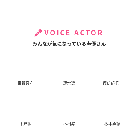
VOICE ACTOR
みんなが気になっている声優さん
宮野真守
速水奨
諏訪部順一
下野紘
木村昴
坂本真綾