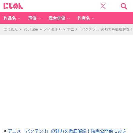
女
に
川
じ
な
め
が
ん
よ
し
作品名
声優
舞台俳優
作者名
-
ア
ニ
メ
にじめん
>
YouTube
>
ノイタミナ
>
アニメ「バクテン!!」の魅力を徹底解説
情
報
サ
イ
ト
に
じ
め
ん
アニメ「バクテン!!」の魅力を徹底解説！映画公開前におさ
<