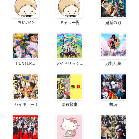
ちいかわ
キャラ一覧
鬼滅の刃
HUNTER...
アイドリッシ...
刀剣乱舞
ハイキュー!!
暗殺教室
銀魂