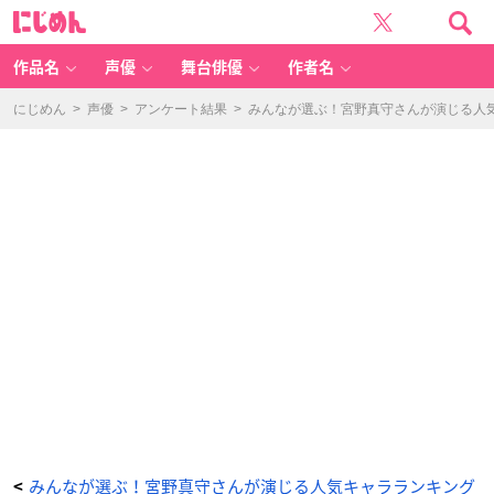
ハ
に
イ
じ
キ
め
ュ
ん
ー!!
T
作品名
声優
舞台俳優
作者名
O
T
H
E
にじめん
>
声優
>
アンケート結果
>
みんなが選ぶ！宮野真守さんが演じる人気キ
T
O
P
（宮
侑）
-
ア
ニ
メ
情
報
サ
イ
ト
に
じ
め
ん
みんなが選ぶ！宮野真守さんが演じる人気キャラランキング
<