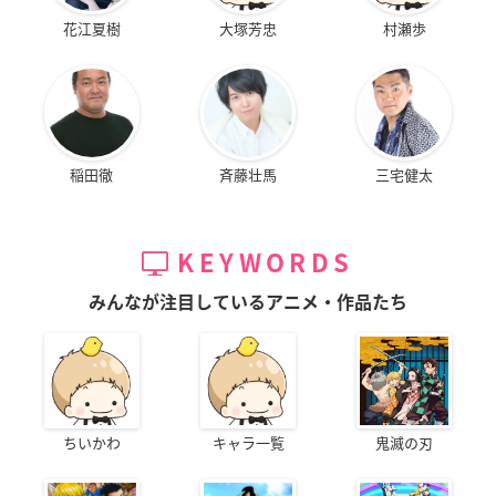
花江夏樹
大塚芳忠
村瀬歩
稲田徹
斉藤壮馬
三宅健太
KEYWORDS
みんなが注目しているアニメ・作品たち
ちいかわ
キャラ一覧
鬼滅の刃