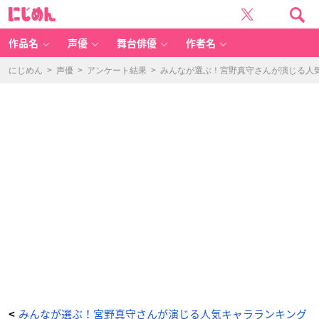
【写
に
真
じ
集】
め
宮
ん
野
真
作品名
声優
舞台俳優
作者名
守
フ
ァ
ー
にじめん
>
声優
>
アンケート結果
>
みんなが選ぶ！宮野真守さんが演じる人気キ
ス
ト
写
真
集
「P
la
y
e
r」
-
ア
ニ
メ
情
報
サ
イ
ト
に
じ
め
ん
みんなが選ぶ！宮野真守さんが演じる人気キャラランキング
<