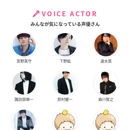
VOICE ACTOR
みんなが気になっている声優さん
宮野真守
下野紘
速水奨
諏訪部順一
鈴村健一
森川智之