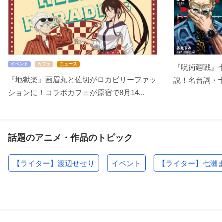
イベント
カフェ
ニュース
『呪術廻戦』
『地獄楽』画眉丸と佐切がロカビリーファッ
説！名台詞・十
ションに！コラボカフェが原宿で8月14...
話題のアニメ・作品のトピック
【ライター】渡辺せせり
イベント
【ライター】七瀬