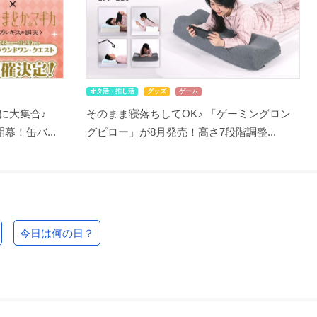
オタ活・推し活
グッズ
ゲーム
に大集合♪
そのまま寝落ちしてOK♪ 「ゲーミングロン
幕！缶バ...
グピロー」が8月発売！高さ7段階調整...
今日は何の日？