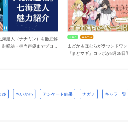
フェア
ニュース
七海建人（ナナミン）を徹底解
まどか＆ほむらがラウンドワン
劃呪法・担当声優までプロ...
『まどマギ』コラボが8月28日開
まゆ
ちいかわ
アンケート結果
ナガノ
キャラ一覧