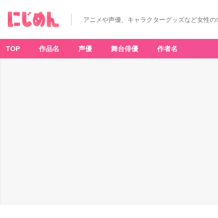
笑
顔
の
アニメや声優、キャラクターグッズなど女性の
熊
の
キ
ャ
ラ
TOP
作品名
声優
舞台俳優
作者名
ク
タ
ー
-
ア
ニ
メ
情
報
サ
イ
ト
に
じ
め
ん