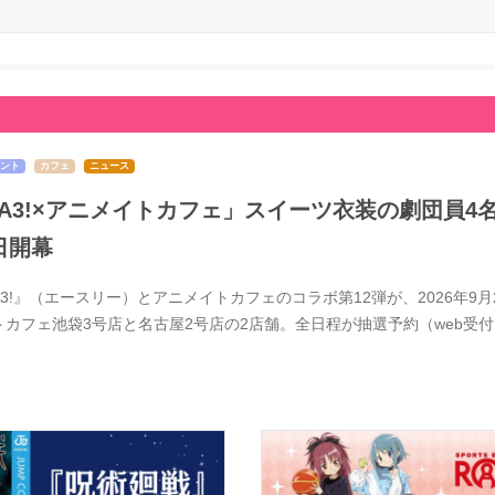
ント
カフェ
ニュース
A3!×アニメイトカフェ」スイーツ衣装の劇団員4
日開幕
A3!』（エースリー）とアニメイトカフェのコラボ第12弾が、2026年
トカフェ池袋3号店と名古屋2号店の2店舗。全日程が抽選予約（web受