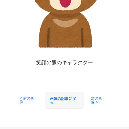
笑顔の熊のキャラクター
< 前の画
次の画
画像の記事に戻
像
像 >
る