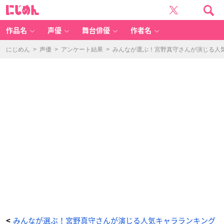
鬼
に
滅
じ
の
め
刃
ん
遊
郭
作品名
声優
舞台俳優
作者名
編
（上
弦
の
にじめん
>
声優
>
アンケート結果
>
みんなが選ぶ！宮野真守さんが演じる人気キ
弐
〈童
磨〉）
-
ア
ニ
メ
情
報
サ
イ
ト
に
じ
め
ん
みんなが選ぶ！宮野真守さんが演じる人気キャラランキング
<