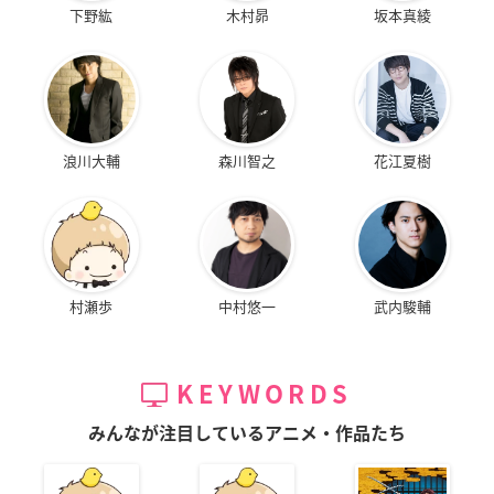
下野紘
木村昴
坂本真綾
浪川大輔
森川智之
花江夏樹
村瀬歩
中村悠一
武内駿輔
KEYWORDS
みんなが注目しているアニメ・作品たち