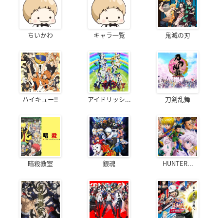
ちいかわ
キャラ一覧
鬼滅の刃
ハイキュー!!
アイドリッシ...
刀剣乱舞
暗殺教室
銀魂
HUNTER...