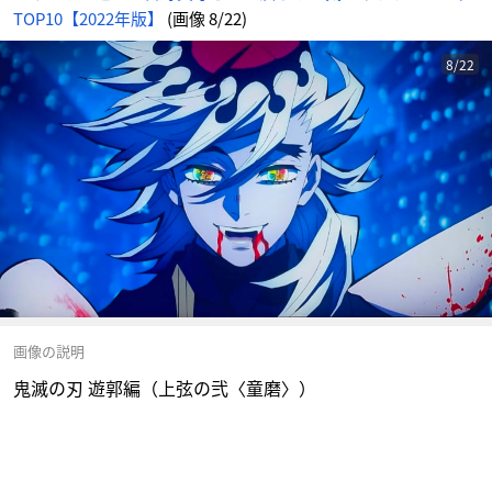
TOP10【2022年版】
(画像 8/22)
8/22
画像の説明
鬼滅の刃 遊郭編（上弦の弐〈童磨〉）