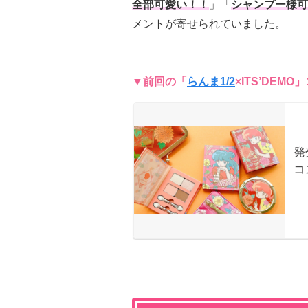
全部可愛い！！
」「
シャンプー様可
メントが寄せられていました。
▼前回の「
らんま1/2
×ITS’DEM