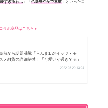
愛すぎるわ…
」「
色味爽やかで素敵
」といったコ
O」コラボ商品はこちら▼