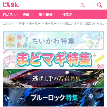
に
じ
め
ん
作品名
声優
舞台俳優
作者名
にじめん
>
声優
>
中村悠一
> 中村悠一さんが隣にいる渋滞…最高でしかない