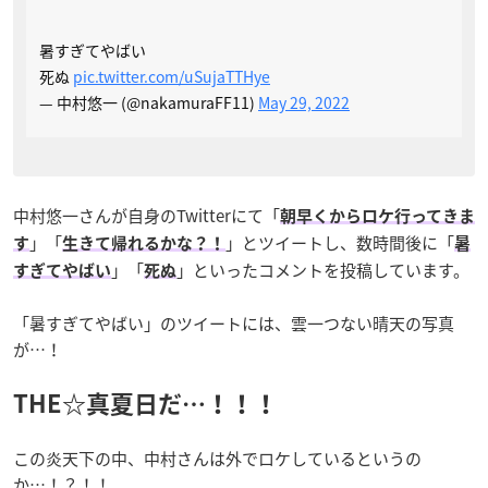
暑すぎてやばい
死ぬ
pic.twitter.com/uSujaTTHye
— 中村悠一 (@nakamuraFF11)
May 29, 2022
中村悠一さんが自身のTwitterにて「
朝早くからロケ行ってきま
」「
」とツイートし、数時間後に「
す
生きて帰れるかな？！
暑
」「
」といったコメントを投稿しています。
すぎてやばい
死ぬ
「暑すぎてやばい」のツイートには、雲一つない晴天の写真
が…！
THE☆真夏日だ…！！！
この炎天下の中、中村さんは外でロケしているというの
か…！？！！