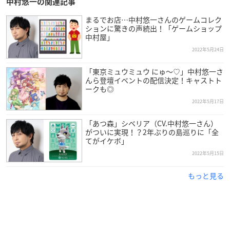
中村悠一の関連記事
まるでお店…中村悠一さんのゲームコレク
ションに驚きの声続出！「ゲームショップ
中村屋」
2022年5月24日
「東京ミュウミュウ にゅ〜♡」中村悠一さ
んら登壇イベントの配信決定！キャストト
ークも◎
2022年5月17日
「あつ森」シベリア（CV.中村悠一さん）
がついに実現！？2年ぶりの島巡りに「全
てがイケボ」
2022年5月15日
もっと見る