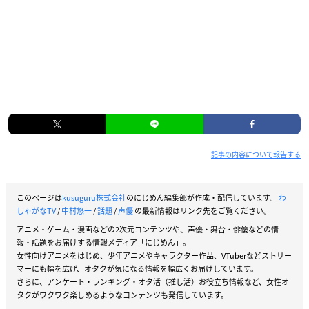
記事の内容について報告する
このページは
kusuguru株式会社
のにじめん編集部が作成・配信しています。
わ
しゃがなTV
/
中村悠一
/
話題
/
声優
の最新情報はリンク先をご覧ください。
アニメ・ゲーム・漫画などの2次元コンテンツや、声優・舞台・俳優などの情
報・話題をお届けする情報メディア「にじめん」。
女性向けアニメをはじめ、少年アニメやキャラクター作品、VTuberなどストリー
マーにも幅を広げ、オタクが気になる情報を幅広くお届けしています。
さらに、アンケート・ランキング・オタ活（推し活）お役立ち情報など、女性オ
タクがワクワク楽しめるようなコンテンツも発信しています。