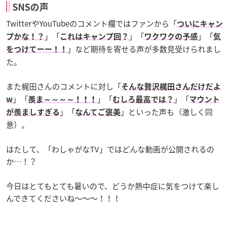
SNSの声
TwitterやYouTubeのコメント欄ではファンから「
ついにキャン
」「
」「
」「
プかな！？
これはキャンプ回？
ワクワクの予感
気
」など期待を寄せる声が多数見受けられまし
をつけてーー！！
た。
また梶田さんのコメントに対し「
そんな贅沢梶田さんだけだよ
」「
」「
」「
w
羨ま～～～～！！！
むしろ最高では？
マウント
」「
」といった声も（激しく同
が羨ましすぎる
なんてご褒美
意）。
はたして、「わしゃがなTV」ではどんな動画が公開されるの
か…！？
今日はとてもとても暑いので、どうか熱中症に気をつけて楽し
んできてくださいね～～～！！！