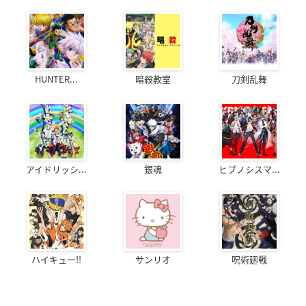
HUNTER...
暗殺教室
刀剣乱舞
アイドリッシ...
銀魂
ヒプノシスマ...
ハイキュー!!
サンリオ
呪術廻戦