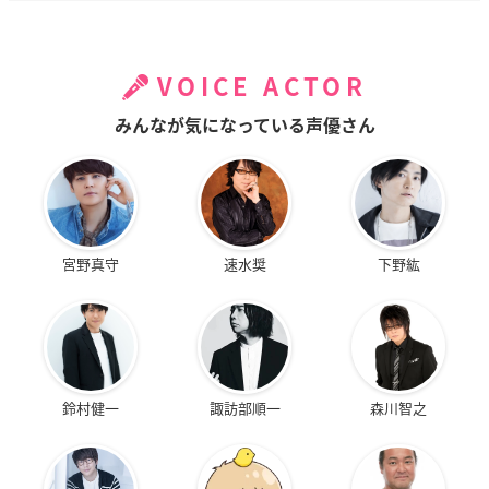
VOICE ACTOR
みんなが気になっている声優さん
宮野真守
速水奨
下野紘
鈴村健一
諏訪部順一
森川智之