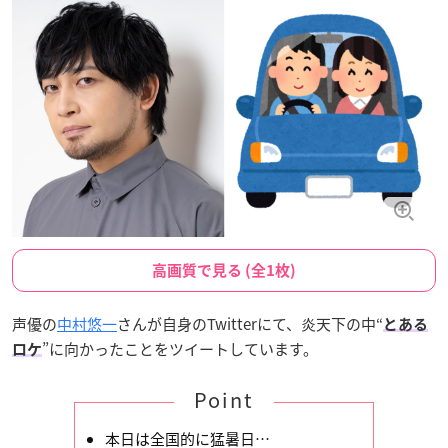
高画質で見る (全1枚)
声優の
中村悠一
さんが自身のTwitterにて、炎天下の中“
とある
”に向かったことをツイートしています。
ロケ
Point
本日は全国的に猛暑日…