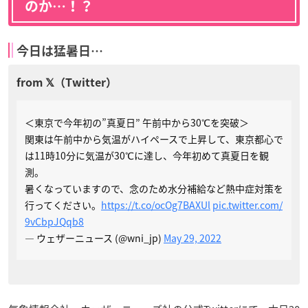
のか…！？
今日は猛暑日…
＜東京で今年初の”真夏日” 午前中から30℃を突破＞
関東は午前中から気温がハイペースで上昇して、東京都心で
は11時10分に気温が30℃に達し、今年初めて真夏日を観
測。
暑くなっていますので、念のため水分補給など熱中症対策を
行ってください。
https://t.co/ocOg7BAXUl
pic.twitter.com/
9vCbpJQqb8
— ウェザーニュース (@wni_jp)
May 29, 2022