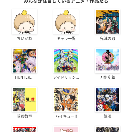
みんなが注目しているアニメ・作品たち
ちいかわ
キャラ一覧
鬼滅の刃
HUNTER...
アイドリッシ...
刀剣乱舞
暗殺教室
ハイキュー!!
銀魂