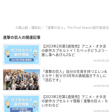
©諫山創・講談社／「進撃の巨人」The Final Season製作委員会
進撃の巨人の関連記事
【2023年2月第3週発売】アニメ・オタ活
の新作カプセルトイ！たべっ子どうぶつ・
推し事へあぴん2など
2023年2月12日
「進撃の巨人」自分の生首を持つエレン&
ミカサ！別マガ3月号の表紙描き下ろしに
「流石です」
2023年2月10日
【2023年2月第1週発売】アニメ・オタ活
の新作カプセルトイ情報！進撃の巨人・ち
いかわなど
2023年1月29日