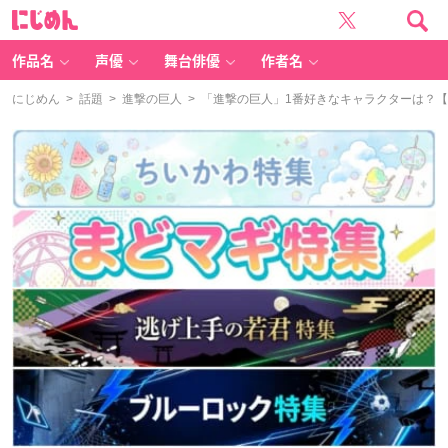
に
じ
め
ん
作品名
声優
舞台俳優
作者名
にじめん
>
話題
>
進撃の巨人
> 「進撃の巨人」1番好きなキャラクターは？