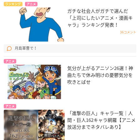
ランキング
アニメ
ガチな社会人がガチで選んだ
「上司にしたいアニメ・漫画キ
ャラ」ランキング発表！
36コメント
月島軍曹で！
アニメ
気分が上がるアニソン26選！神
曲たちで休み明けの憂鬱気分を
吹きとばせ
アニメ
「進撃の巨人」キャラ一覧｜人
間・巨人162キャラ網羅【アニメ
放送分までネタバレあり】