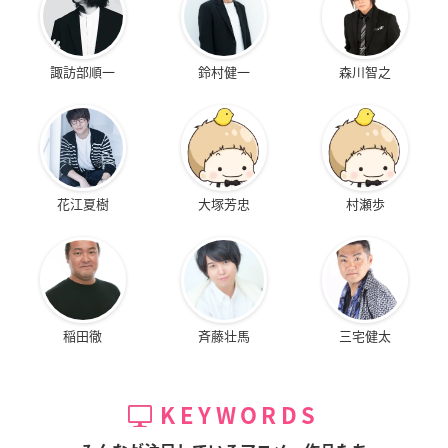
諏訪部順一
鈴村健一
森川智之
花江夏樹
大塚芳忠
村瀬歩
稲田徹
斉藤壮馬
三宅健太
KEYWORDS