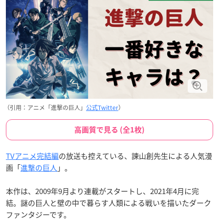
（引用：アニメ「進撃の巨人」
公式Twitter
）
高画質で見る (全1枚)
TVアニメ完結編
の放送も控えている、諫山創先生による人気漫
画「
進撃の巨人
」。
本作は、2009年9月より連載がスタートし、2021年4月に完
結。謎の巨人と壁の中で暮らす人類による戦いを描いたダーク
ファンタジーです。