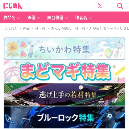
に
じ
め
ん
作品名
声優
舞台俳優
作者名
にじめん
>
声優
>
丹下桜
> みんなが選ぶ「丹下桜さんが演じるキャラといえば？