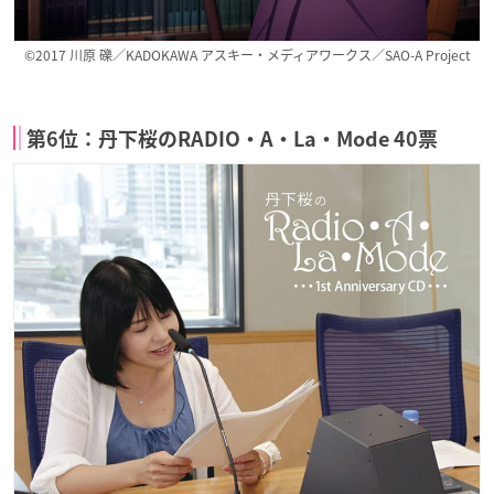
©2017 川原 礫／KADOKAWA アスキー・メディアワークス／SAO-A Project
第6位：丹下桜のRADIO・A・La・Mode 40票