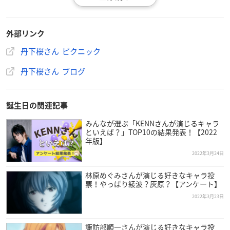
外部リンク
丹下桜さん ピクニック
丹下桜さん ブログ
誕生日の関連記事
みんなが選ぶ「KENNさんが演じるキャラ
といえば？」TOP10の結果発表！【2022
年版】
2022年3月24日
林原めぐみさんが演じる好きなキャラ投
票！やっぱり綾波？灰原？【アンケート】
丹下桜
さんは愛知県出身で現在ピクニックに所属しており、今
2022年3月23日
年で49歳を迎えます。
諏訪部順一さんが演じる好きなキャラ投