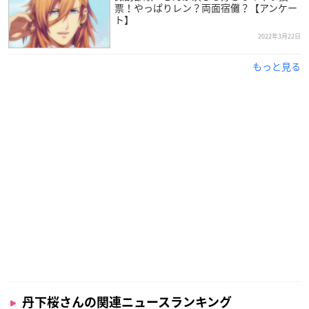
幼少の頃は自身の声にコンプレックスを抱いていましたが、高
票！やっぱりレン？両面宿儺？【アンケー
ト】
校3年生のときに声優を取り上げたドキュメンタリー番組や
「魔女の宅急便」を見て、逆にそれを生かしたいと声優を志す
2022年3月22日
ようになった丹下さん。
もっと見る
養成所を経て1993年にデビューして以降、「
カードキャプター
さくら
」の主人公・木之本桜役など多くの人気キャラクターを
担当しています。
丹下桜さんの関連ニュースランキング