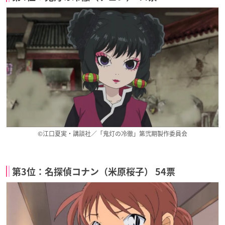
©江口夏実・講談社／「鬼灯の冷徹」第弐期製作委員会
第3位：名探偵コナン（米原桜子） 54票