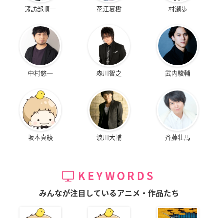
諏訪部順一
花江夏樹
村瀬歩
中村悠一
森川智之
武内駿輔
坂本真綾
浪川大輔
斉藤壮馬
KEYWORDS
みんなが注目しているアニメ・作品たち