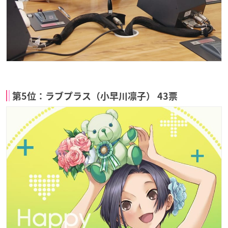
第5位：ラブプラス（小早川凛子） 43票