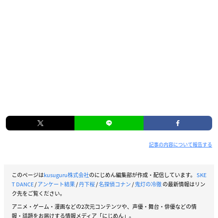
記事の内容について報告する
このページは
kusuguru株式会社
のにじめん編集部が作成・配信しています。
SKE
T DANCE
/
アンケート結果
/
丹下桜
/
名探偵コナン
/
鬼灯の冷徹
の最新情報はリン
ク先をご覧ください。
アニメ・ゲーム・漫画などの2次元コンテンツや、声優・舞台・俳優などの情
報・話題をお届けする情報メディア「にじめん」。