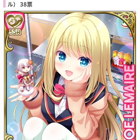
ル） 38票