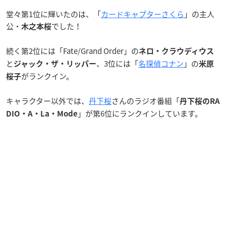
堂々第1位に輝いたのは、「
カードキャプターさくら
」の主人
公・
でした！
木之本桜
続く第2位には「Fate/Grand Order」の
ネロ・クラウディウス
と
、3位には「
名探偵コナン
」の
ジャック・ザ・リッパー
米原
がランクイン。
桜子
キャラクター以外では、
丹下桜
さんのラジオ番組「
丹下桜のRA
」が第6位にランクインしています。
DIO・A・La・Mode