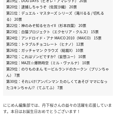
第19位：DOG DAYS（ビオレ・アマレット） 20票
第20位：逮捕しちゃうぞ（佐賀沙織） 20票
第21位：デュエル・マスターズ シリーズ（滝川るる / 切札る
る） 20票
第22位：神のみぞ知るセカイII（杉本四葉） 20票
第23位：白猫プロジェクト（エクセリア・クルス） 15票
第24位：アンドロイド・アナ MAICO 2010（MAICO） 15票
第25位：トラブルチョコレート（ヒナノ） 12票
第26位：ガッチャマン クラウズ（総裁X） 10票
第27位：これはゾンビですか?（妄想ユー） 10票
第28位：MAZE☆爆熱時空（ミル・ヴァルナ） 10票
第29位：のりものまん モービルランドのカークン（プリンちゃ
ん） 7票
第30位：それいけ!アンパンマン たのしくてあそび ママになっ
たコキンちゃん!?（てふてふ） 7票
にじめん編集部では、丹下桜さんの益々の活躍を応援していま
す。本日はお誕生日おめでとうございます！