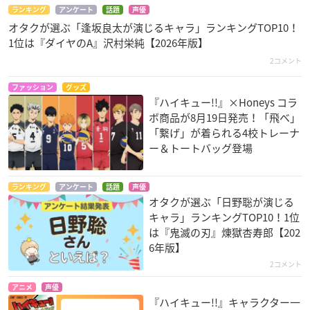
ランキング
アンケート
話題
声優
オタクが選ぶ「逢坂良太が演じるキャラ」ランキングTOP10！
1位は『ダイヤのA』沢村栄純【2026年版】
2コメント
ファッション
グッズ
『ハイキュー!!』×Honeys コラ
ボ商品が8月19日発売！「飛べ」
「繋げ」が着られる4校トレーナ
ー＆トートバッグ登場
ランキング
アンケート
話題
声優
オタクが選ぶ「日野聡が演じる
キャラ」ランキングTOP10！1位
は『鬼滅の刃』煉󠄁獄杏寿郎【202
6年版】
2コメント
アニメ
声優
『ハイキュー!!』キャラクター一