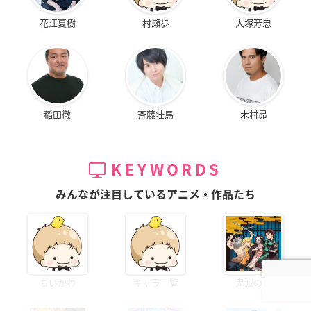
花江夏樹
村瀬歩
大塚芳忠
稲田徹
斉藤壮馬
木村昴
KEYWORDS
みんなが注目しているアニメ・作品たち
ちいかわ
キャラ一覧
鬼滅の刃