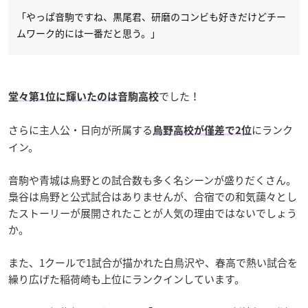
「やっぱ音駒ですね、黒尾君、研磨のコンビも好きだけどチー
ムワーク的には一番だと思う。」
でした！
堂々第1位に輝いたのは音駒高校
さらに主人公・日向が所属する
にランク
烏野高校が僅差で2位
イン。
音駒や青城は烏野との試合数も多く名シーンが盛りだくさん。
梟谷は烏野と公式試合はありませんが、合宿での和気藹々とし
たストーリーが展開されたことが人気の理由ではないでしょう
か。
また、1クールで1試合が描かれた白鳥沢や、春高で熱い試合を
繰り広げた稲荷崎も上位にランクインしています。