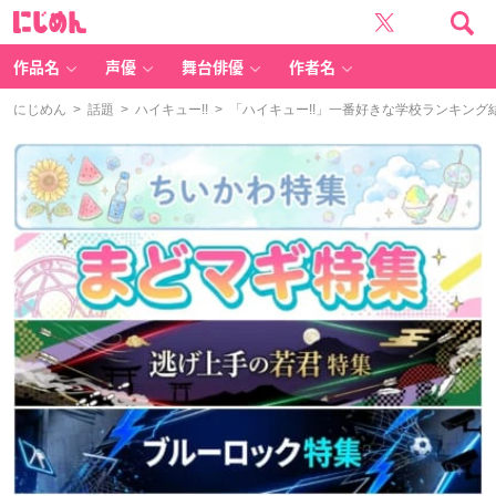
に
じ
め
ん
作品名
声優
舞台俳優
作者名
にじめん
>
話題
>
ハイキュー!!
> 「ハイキュー!!」一番好きな学校ランキング