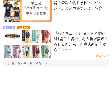
覧！登場人物を学校・ポジショ
ン・アニメ声優つきで全紹介
イベント
ニュース
『ハイキュー!!』頂ストアが8月
6日開幕！各校主将の新規描き下
ろし公開、京王百貨店新宿店か
らスタート
19コメント
秋田なんかこねーよなー(泣)