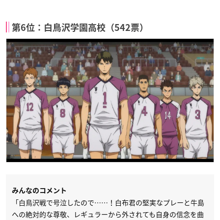
第6位：白鳥沢学園高校（542票）
みんなのコメント
「白鳥沢戦で号泣したので……！白布君の堅実なプレーと牛島
への絶対的な尊敬、レギュラーから外されても自身の信念を曲