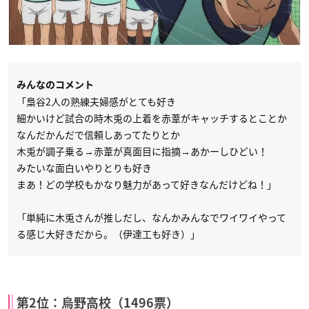
みんなのコメント
「梟谷2人の熟練夫婦感がとても好き
細かいけど試合の時木兎の上着を赤葦がキャッチするとことか
なんだかんだで信頼しあってたりとか
木兎が調子乗る→赤葦が真面目に指摘→あかーしひどい！
みたいな面白いやりとりも好き
まあ！どの学校もかなり魅力があって好きなんだけどね！」
「単純に木兎さんが推しだし、なんかみんなでワイワイやって
る感じ大好きだから。（伊達工も好き）」
第2位：烏野高校（1496票）