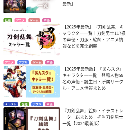
最新】
話題
アニメ
ゲーム
声優
【2025年最新】『刀剣乱舞』キ
ャラクター一覧｜刀剣男士117振
の声優・刀派・絵師・アニメ情
報などを完全網羅
アニメ
アプリ
ゲーム
声優
【2025年最新版】『あんスタ』
キャラクター一覧｜登場人物59
名の声優・誕生日・所属サーク
ル・アニメ情報まとめ
イラスト
話題
アプリ
声優
『刀剣乱舞』絵師・イラストレ
ーター総まとめ｜担当刀剣男士
一覧【2024最新版】