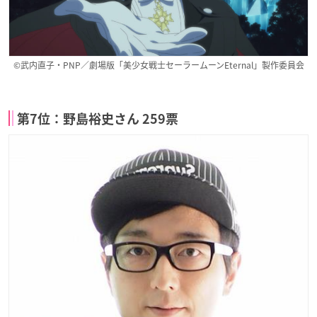
©武内直子・PNP／劇場版「美少女戦士セーラームーンEternal」製作委員会
第7位：野島裕史さん 259票