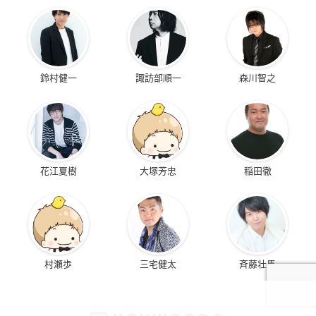
鈴村健一
諏訪部順一
森川智之
花江夏樹
大塚芳忠
稲田徹
村瀬歩
三宅健太
斉藤壮馬