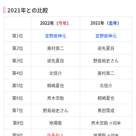
2021年との比較
2022年（
今年
）
2021年（
去年
）
第1位
宜野座伸元
宜野座伸元
第2位
奥村英二
逆先夏目
第3位
逆先夏目
野島裕史さん
第4位
北信介
奥村英二
第5位
桐嶋夏也
北信介
第6位
斉木空助
桐嶋夏也
第7位
野島裕史さん
黒田雪成
第8位
地場衛
斉木空助
※同率
第9位
佐条利人
地場衛
※同率