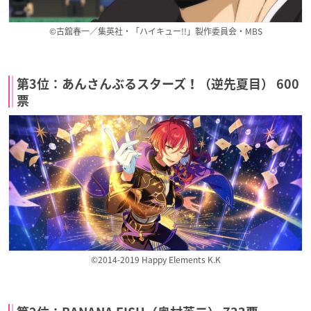
©古舘春一／集英社・「ハイキュー!!」製作委員会・MBS
第3位：あんさんぶるスターズ！（逆先夏目） 600
票
©2014-2019 Happy Elements K.K