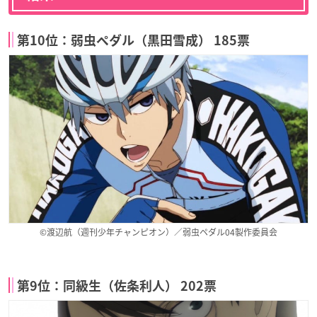
第10位：弱虫ペダル（黒田雪成） 185票
©渡辺航（週刊少年チャンピオン）／弱虫ペダル04製作委員会
第9位：同級生（佐条利人） 202票