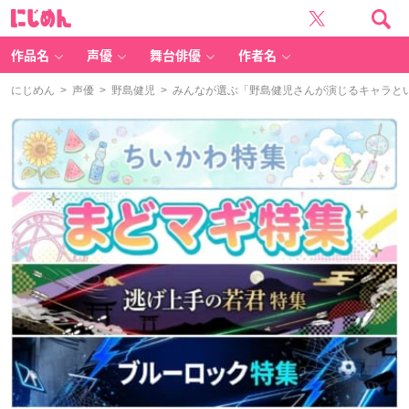
に
じ
め
ん
作品名
声優
舞台俳優
作者名
にじめん
>
声優
>
野島健児
> みんなが選ぶ「野島健児さんが演じるキャラといえ