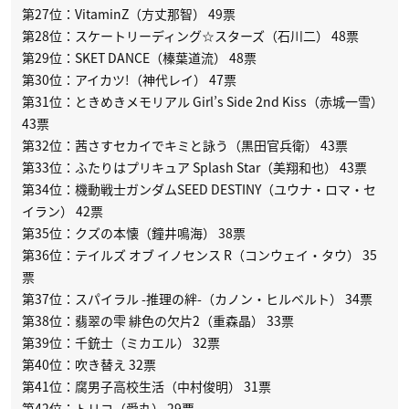
第27位：VitaminZ（方丈那智） 49票
第28位：スケートリーディング☆スターズ（石川二） 48票
第29位：SKET DANCE（榛葉道流） 48票
第30位：アイカツ!（神代レイ） 47票
第31位：ときめきメモリアル Girl’s Side 2nd Kiss（赤城一雪）
43票
第32位：茜さすセカイでキミと詠う（黒田官兵衛） 43票
第33位：ふたりはプリキュア Splash Star（美翔和也） 43票
第34位：機動戦士ガンダムSEED DESTINY（ユウナ・ロマ・セ
イラン） 42票
第35位：クズの本懐（鐘井鳴海） 38票
第36位：テイルズ オブ イノセンス R（コンウェイ・タウ） 35
票
第37位：スパイラル -推理の絆-（カノン・ヒルベルト） 34票
第38位：翡翠の雫 緋色の欠片2（重森晶） 33票
第39位：千銃士（ミカエル） 32票
第40位：吹き替え 32票
第41位：腐男子高校生活（中村俊明） 31票
第42位：トリコ（愛丸） 29票