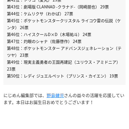
第43位：劇場版 CLANNAD -クラナド-（岡崎朋也） 29票
第44位：ケムリクサ（わかば） 27票
第45位：ポケットモンスタークリスタル ライコウ雷の伝説（ケ
ンタ） 26票
第46位：ハイスクールD×D（木場祐斗） 24票
第47位：灼眼のシャナ（佐藤啓作） 24票
第48位：ポケットモンスター アドバンスジェネレーション（テ
ツヤ） 23票
第49位：現実主義勇者の王国再建記（ユリウス・アミドニア）
23票
第50位：レディ ジュエルペット（プリンス・カイエン） 19票
にじめん編集部では、
野島健児
さんの益々の活躍を応援してい
ます。本日はお誕生日おめでとうございます！