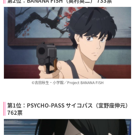
第2位：BANANA FISH（奥村英二） 733票
©吉田秋生・小学館／Project BANANA FISH
第1位：PSYCHO-PASS サイコパス（宜野座伸元）
762票