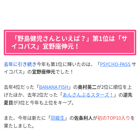
「野島健児さんといえば？」第1位は「サ
イコパス」宜野座伸元！
去年に引き続き
今年も第1位に輝いたのは、「
PSYCHO-PASS
サ
イコパス」の
でした！
宜野座伸元
去年4位だった「
BANANA FISH
」の
が2位に順位を上
奥村英二
げたほか、去年2位だった「
あんさんぶるスターズ！
」の
逆先
が3位と今年も上位をキープ。
夏目
また、今年は新たに「
同級生
」の
が
初のTOP10入り
を
佐条利人
果たしました。