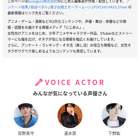
このページは
kusuguru株式会社
のにじめん編集部が作成・配信しています。
ア
ンケート結果
/
弱虫ペダル
/
美少女戦士セーラームーン
/
PSYCHO-PASS
/
Free!
の
最新情報はリンク先をご覧ください。
アニメ・ゲーム・漫画などの2次元コンテンツや、声優・舞台・俳優などの情
報・話題をお届けする情報メディア「にじめん」。
女性向けアニメをはじめ、少年アニメやキャラクター作品、VTuberなどストリー
マーにも幅を広げ、オタクが気になる情報を幅広くお届けしています。
さらに、アンケート・ランキング・オタ活（推し活）お役立ち情報など、女性オ
タクがワクワク楽しめるようなコンテンツも発信しています。
VOICE ACTOR
みんなが気になっている声優さん
宮野真守
速水奨
下野紘