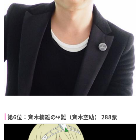
第6位：斉木楠雄のΨ難（斉木空助） 288票