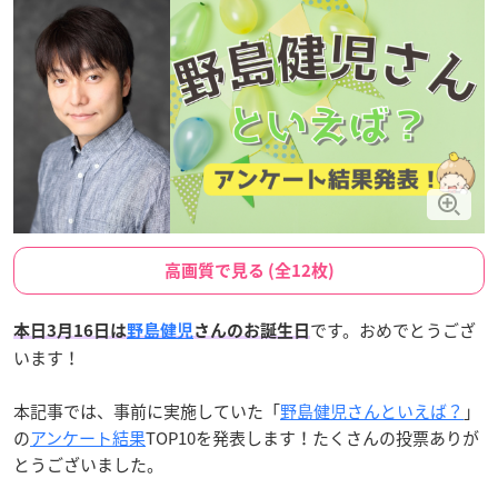
高画質で見る (全12枚)
です。おめでとうござ
本日3月16日は
野島健児
さんのお誕生日
います！
本記事では、事前に実施していた「
野島健児さんといえば？
」
の
アンケート結果
TOP10を発表します！たくさんの投票ありが
とうございました。