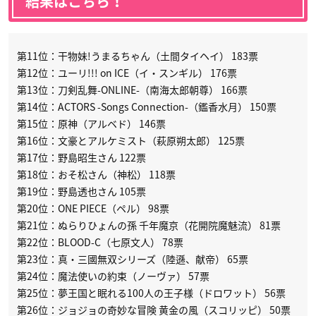
結果はこちら！
第11位：干物妹!うまるちゃん（土間タイヘイ） 183票
第12位：ユーリ!!! on ICE（イ・スンギル） 176票
第13位：刀剣乱舞-ONLINE-（南海太郎朝尊） 166票
第14位：ACTORS -Songs Connection-（鑑香水月） 150票
第15位：原神（アルベド） 146票
第16位：文豪とアルケミスト（萩原朔太郎） 125票
第17位：野島昭生さん 122票
第18位：おそ松さん（神松） 118票
第19位：野島透也さん 105票
第20位：ONE PIECE（ペル） 98票
第21位：ぬらりひょんの孫 千年魔京（花開院魔魅流） 81票
第22位：BLOOD-C（七原文人） 78票
第23位：真・三國無双シリーズ（陸遜、献帝） 65票
第24位：魔法使いの約束（ノーヴァ） 57票
第25位：夢王国と眠れる100人の王子様（ドロワット） 56票
第26位：ジョジョの奇妙な冒険 黄金の風（スコリッピ） 50票