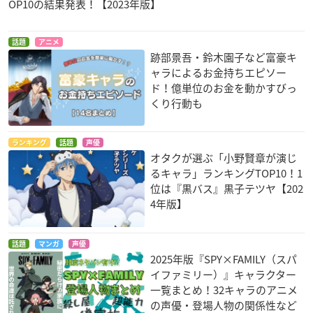
OP10の結果発表！【2023年版】
話題
アニメ
跡部景吾・鈴木園子など富豪キ
ャラによるお金持ちエピソー
ド！億単位のお金を動かすびっ
くり行動も
ランキング
話題
声優
オタクが選ぶ「小野賢章が演じ
るキャラ」ランキングTOP10！1
位は『黒バス』黒子テツヤ【202
4年版】
話題
マンガ
声優
2025年版『SPY×FAMILY（スパ
イファミリー）』キャラクター
一覧まとめ！32キャラのアニメ
の声優・登場人物の関係性など