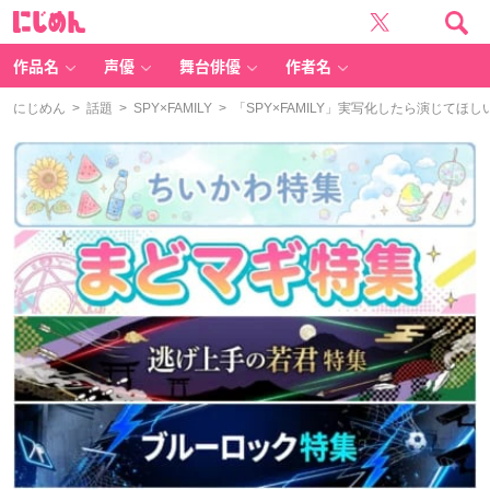
に
じ
め
ん
作品名
声優
舞台俳優
作者名
にじめん
>
話題
>
SPY×FAMILY
> 「SPY×FAMILY」実写化したら演じてほ