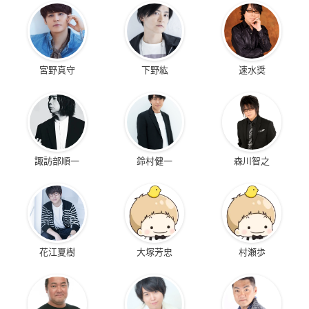
宮野真守
下野紘
速水奨
諏訪部順一
鈴村健一
森川智之
花江夏樹
大塚芳忠
村瀬歩