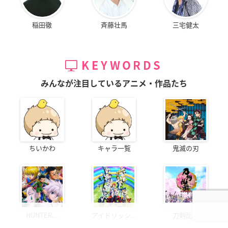
稲田徹
斉藤壮馬
三宅健太
KEYWORDS
みんなが注目しているアニメ・作品たち
ちいかわ
キャラ一覧
鬼滅の刃
HUNTER...
アイドリッシ...
刀剣乱舞