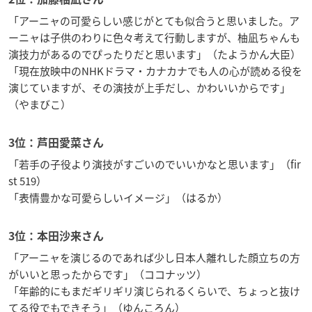
「アーニャの可愛らしい感じがとても似合うと思いました。ア
ーニャは子供のわりに色々考えて行動しますが、柚凪ちゃんも
演技力があるのでぴったりだと思います」（たようかん大臣）
「現在放映中のNHKドラマ・カナカナでも人の心が読める役を
演じていますが、その演技が上手だし、かわいいからです」
（やまびこ）
3位：芦田愛菜さん
「若手の子役より演技がすごいのでいいかなと思います」（fir
st 519）
「表情豊かな可愛らしいイメージ」（はるか）
3位：本田沙来さん
「アーニャを演じるのであれば少し日本人離れした顔立ちの方
がいいと思ったからです」（ココナッツ）
「年齢的にもまだギリギリ演じられるくらいで、ちょっと抜け
てる役でもできそう」（ゆんころん）