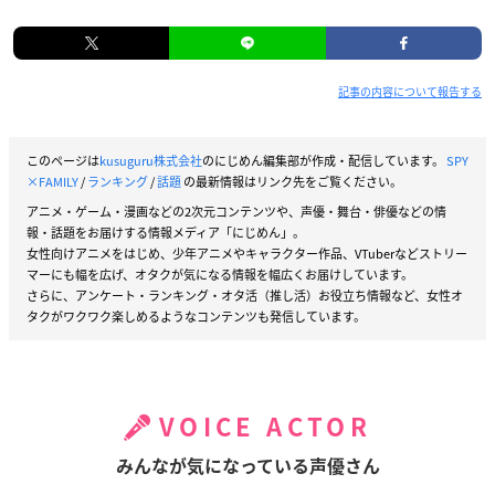
記事の内容について報告する
このページは
kusuguru株式会社
のにじめん編集部が作成・配信しています。
SPY
×FAMILY
/
ランキング
/
話題
の最新情報はリンク先をご覧ください。
アニメ・ゲーム・漫画などの2次元コンテンツや、声優・舞台・俳優などの情
報・話題をお届けする情報メディア「にじめん」。
女性向けアニメをはじめ、少年アニメやキャラクター作品、VTuberなどストリー
マーにも幅を広げ、オタクが気になる情報を幅広くお届けしています。
さらに、アンケート・ランキング・オタ活（推し活）お役立ち情報など、女性オ
タクがワクワク楽しめるようなコンテンツも発信しています。
VOICE ACTOR
みんなが気になっている声優さん