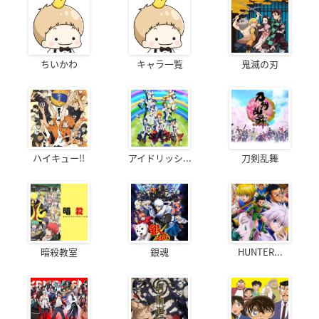
ちいかわ
キャラ一覧
鬼滅の刃
ハイキュー!!
アイドリッシ...
刀剣乱舞
暗殺教室
銀魂
HUNTER...