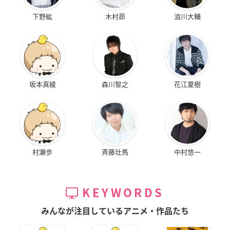
下野紘
木村昴
浪川大輔
坂本真綾
森川智之
花江夏樹
村瀬歩
斉藤壮馬
中村悠一
KEYWORDS
みんなが注目しているアニメ・作品たち