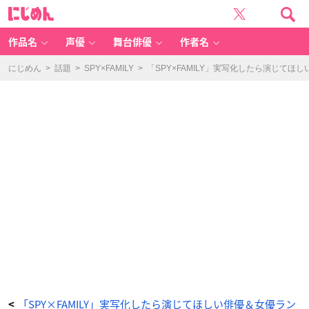
「S
に
P
じ
Y
め
×
ん
F
A
作品名
声優
舞台俳優
作者名
M
IL
Y」
ヨ
にじめん
>
話題
>
SPY×FAMILY
>
「SPY×FAMILY」実写化したら演じてほ
ル・
フ
ォ
ー
ジ
ャ
ー
-
ア
ニ
メ
情
報
サ
イ
ト
に
じ
め
ん
「SPY×FAMILY」実写化したら演じてほしい俳優＆女優ラン
<