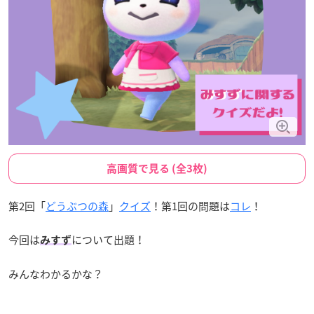
高画質で見る (全3枚)
第2回「
どうぶつの森
」
クイズ
！第1回の問題は
コレ
！
今回は
について出題！
みすず
みんなわかるかな？