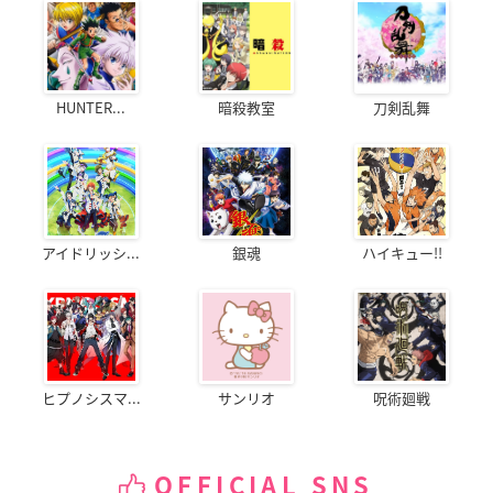
HUNTER...
暗殺教室
刀剣乱舞
アイドリッシ...
銀魂
ハイキュー!!
ヒプノシスマ...
サンリオ
呪術廻戦
OFFICIAL SNS