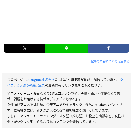
記事の内容について報告する
このページは
kusuguru株式会社
のにじめん編集部が作成・配信しています。
ク
イズ
/
どうぶつの森
/
話題
の最新情報はリンク先をご覧ください。
アニメ・ゲーム・漫画などの2次元コンテンツや、声優・舞台・俳優などの情
報・話題をお届けする情報メディア「にじめん」。
女性向けアニメをはじめ、少年アニメやキャラクター作品、VTuberなどストリー
マーにも幅を広げ、オタクが気になる情報を幅広くお届けしています。
さらに、アンケート・ランキング・オタ活（推し活）お役立ち情報など、女性オ
タクがワクワク楽しめるようなコンテンツも発信しています。