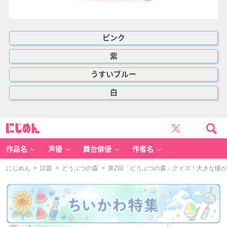
ピンク
紫
うすいブルー
白
に
じ
め
ん
作品名
声優
舞台俳優
作者名
にじめん
>
話題
>
どうぶつの森
> 第2回「どうぶつの森」クイズ！大きな瞳