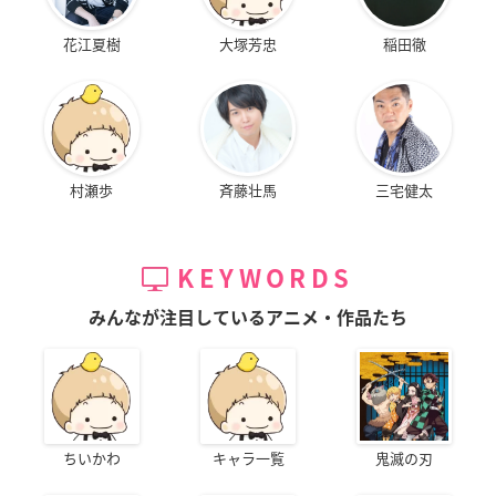
花江夏樹
大塚芳忠
稲田徹
村瀬歩
斉藤壮馬
三宅健太
KEYWORDS
みんなが注目しているアニメ・作品たち
ちいかわ
キャラ一覧
鬼滅の刃