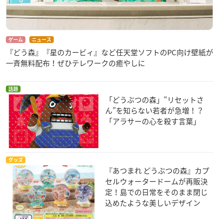
ゲーム
ニュース
『どう森』『星のカービィ』など任天堂ソフトのPC向け壁紙が
一斉無料配布！ぜひテレワークの癒やしに
話題
「どうぶつの森」“リセットさ
ん”を知らない若者が急増！？
「アラサーの心を殺す言葉」
グッズ
『あつまれ どうぶつの森』カプ
セルウォータードームが再販決
定！島での日常をそのまま閉じ
込めたような美しいデザイン