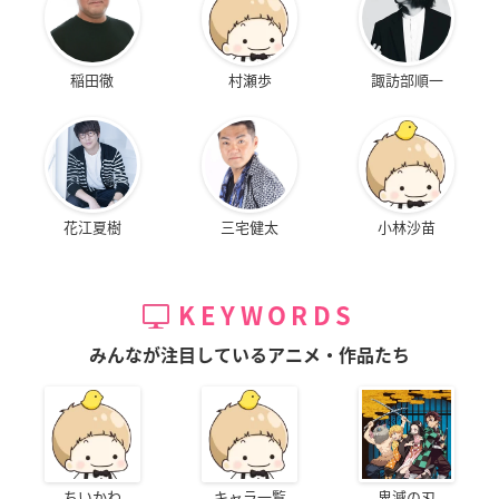
稲田徹
村瀬歩
諏訪部順一
花江夏樹
三宅健太
小林沙苗
KEYWORDS
みんなが注目しているアニメ・作品たち
ちいかわ
キャラ一覧
鬼滅の刃