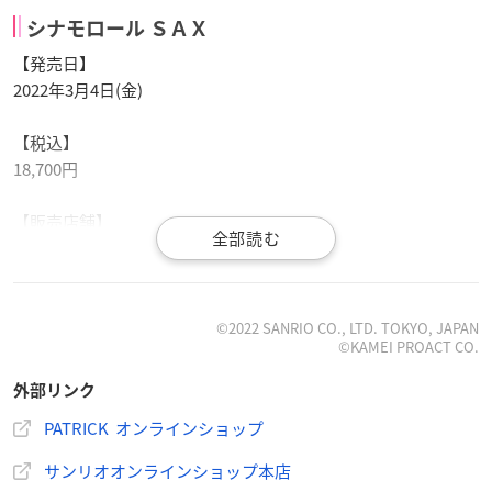
シナモロール ＳＡＸ
【発売日】
2022年3月4日(金)
【税込】
18,700円
【販売店舗】
PATRICK直営店 なんば店、池袋店・公式オンラインショップ・
一部
サンリオ
ショップ1 、サンリオオンラインショップ本店ほ
か
※1 店舗によっては、取扱いのないシューズサイズもございま
©2022 SANRIO CO., LTD. TOKYO, JAPAN
©KAMEI PROACT CO.
す。
外部リンク
PATRICK オンラインショップ
「シナモロール×PATRICK」コラボ商品
サンリオオンラインショップ本店
【発売日】