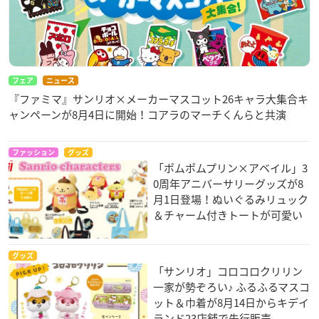
フェア
ニュース
『ファミマ』サンリオ×メーカーマスコット26キャラ大集合キ
ャンペーンが8月4日に開始！コアラのマーチくんらと共演
ファッション
グッズ
「ポムポムプリン×アベイル」3
0周年アニバーサリーグッズが8
月1日登場！ぬいぐるみリュック
＆チャーム付きトートが可愛い
グッズ
「サンリオ」コロコロクリリン
一家が勢ぞろい♪ ふるふるマスコ
ット＆巾着が8月14日からキデイ
ランド23店舗で先行販売