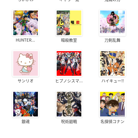
HUNTER...
暗殺教室
刀剣乱舞
サンリオ
ヒプノシスマ...
ハイキュー!!
銀魂
呪術廻戦
名探偵コナン