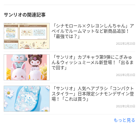
2022年3月4日(金)
サンリオの関連記事
【種類】
5種類
「シナモロール×クレヨンしんちゃん」ア
ベイルでルームマットなど新商品追加！
「最強では？」
【販売店舗】
2022年2月23日
一部サンリオショップ、サンリオオンラインショップ 1
（※1）サンリオオンラインショップでは「シナモロール×パ
「サンリオ」カプキャラ第9弾にこぎみゅ
ん＆ウィッシュミーメル新登場！「出るま
トリックコラボ ぬいぐるみ」と「シナモロール×パトリックコ
で回す」
ラボアクリルキーリング」のみの取扱いとなります。
2022年2月23日
「サンリオ」人気ヘアブラシ「コンパクト
スタイラー」日本限定シナモンデザイン登
場！「これは買う」
2022年2月23日
もっと見る