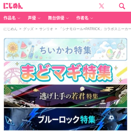
に
じ
め
ん
作品名
声優
舞台俳優
作者名
にじめん
>
グッズ
>
サンリオ
> 「シナモロール×PATRICK」コラボスニ