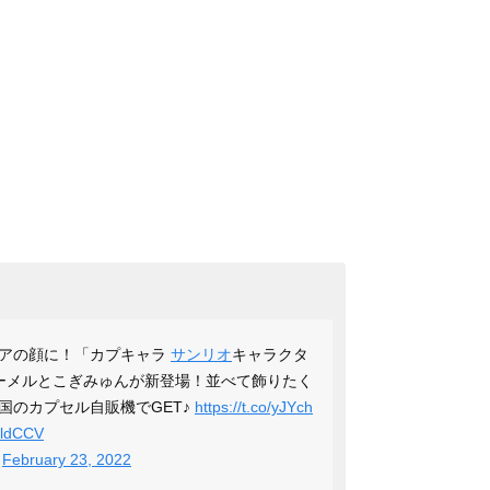
ュアの顔に！「カプキャラ
サンリオ
キャラクタ
ーメルとこぎみゅんが新登場！並べて飾りたく
国のカプセル自販機でGET♪
https://t.co/yJYch
5ldCCV
)
February 23, 2022