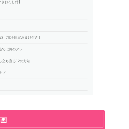
かきおろし付】
2) 【電子限定おまけ付き】
当ては俺のアレ
ら立ち直る12の方法
ラブ
漫画