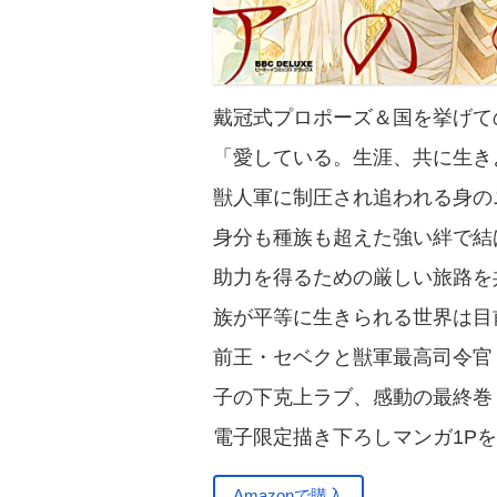
戴冠式プロポーズ＆国を挙げて
「愛している。生涯、共に生き
獣人軍に制圧され追われる身の
身分も種族も超えた強い絆で結
助力を得るための厳しい旅路を
族が平等に生きられる世界は目前
前王・セベクと獣軍最高司令官
子の下克上ラブ、感動の最終巻
電子限定描き下ろしマンガ1P
Amazonで購入