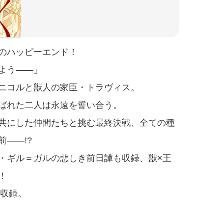
のハッピーエンド！
よう――」
ニコルと獣人の家臣・トラヴィス。
ばれた二人は永遠を誓い合う。
共にした仲間たちと挑む最終決戦、全ての種
――!?
・ギル＝ガルの悲しき前日譚も収録、獣×王
！
を収録。