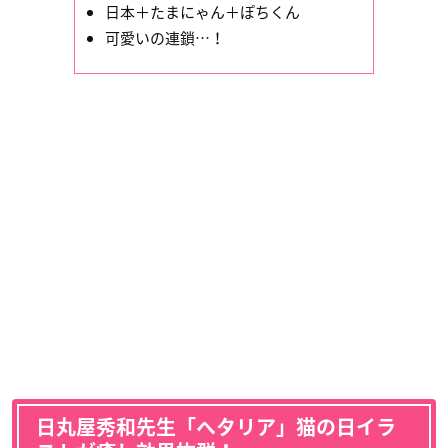
日本＋たまにゃん＋ぽちくん
可愛いの連鎖…！
日丸屋秀和先生「ヘタリア」猫の日イラ