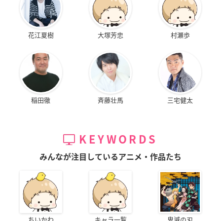
花江夏樹
大塚芳忠
村瀬歩
稲田徹
斉藤壮馬
三宅健太
KEYWORDS
みんなが注目しているアニメ・作品たち
ちいかわ
キャラ一覧
鬼滅の刃