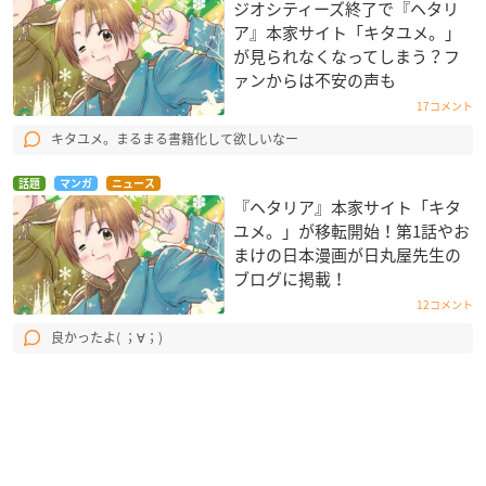
ジオシティーズ終了で『ヘタリ
ア』本家サイト「キタユメ。」
が見られなくなってしまう？フ
ァンからは不安の声も
17コメント
キタユメ。まるまる書籍化して欲しいなー
話題
マンガ
ニュース
『ヘタリア』本家サイト「キタ
ユメ。」が移転開始！第1話やお
まけの日本漫画が日丸屋先生の
ブログに掲載！
12コメント
良かったよ( ；∀；)