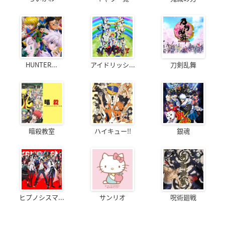
HUNTER...
アイドリッシ...
刀剣乱舞
暗殺教室
ハイキュー!!
銀魂
ヒプノシスマ...
サンリオ
呪術廻戦