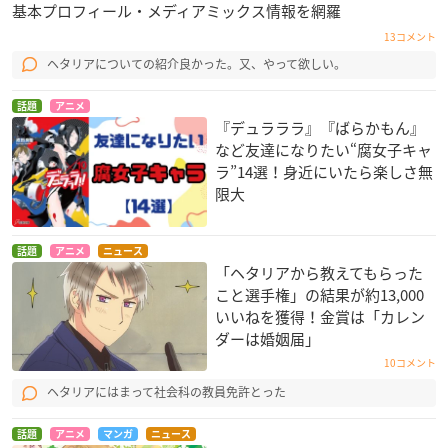
基本プロフィール・メディアミックス情報を網羅
13コメント
ヘタリアについての紹介良かった。又、やって欲しい。
話題
アニメ
『デュラララ』『ばらかもん』
など友達になりたい“腐女子キャ
ラ”14選！身近にいたら楽しさ無
限大
話題
アニメ
ニュース
「ヘタリアから教えてもらった
こと選手権」の結果が約13,000
いいねを獲得！金賞は「カレン
ダーは婚姻届」
10コメント
ヘタリアにはまって社会科の教員免許とった
話題
アニメ
マンガ
ニュース