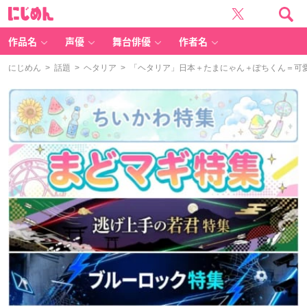
に
じ
め
ん
作品名
声優
舞台俳優
作者名
にじめん
>
話題
>
ヘタリア
> 「ヘタリア」日本＋たまにゃん＋ぽちくん＝可