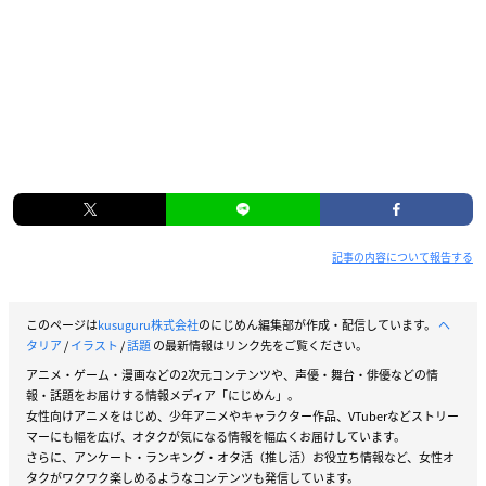
記事の内容について報告する
このページは
kusuguru株式会社
のにじめん編集部が作成・配信しています。
ヘ
タリア
/
イラスト
/
話題
の最新情報はリンク先をご覧ください。
アニメ・ゲーム・漫画などの2次元コンテンツや、声優・舞台・俳優などの情
報・話題をお届けする情報メディア「にじめん」。
女性向けアニメをはじめ、少年アニメやキャラクター作品、VTuberなどストリー
マーにも幅を広げ、オタクが気になる情報を幅広くお届けしています。
さらに、アンケート・ランキング・オタ活（推し活）お役立ち情報など、女性オ
タクがワクワク楽しめるようなコンテンツも発信しています。