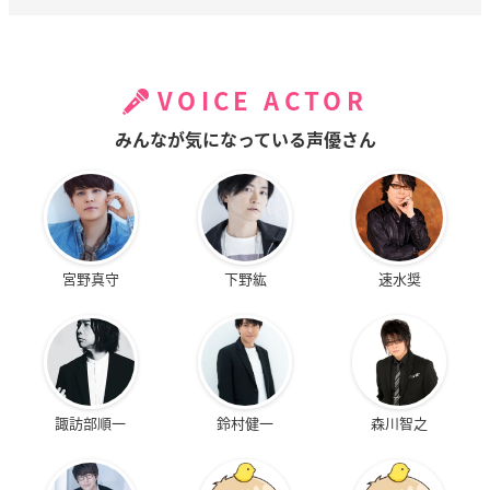
VOICE ACTOR
みんなが気になっている声優さん
宮野真守
下野紘
速水奨
諏訪部順一
鈴村健一
森川智之