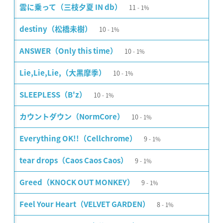
11
雲に乗って（三枝夕夏 IN db）
1%
10
destiny（松橋未樹）
1%
10
ANSWER（Only this time）
1%
10
Lie,Lie,Lie,（大黒摩季）
1%
10
SLEEPLESS（B'z）
1%
10
カウントダウン（NormCore）
1%
9
Everything OK!!（Cellchrome）
1%
9
tear drops（Caos Caos Caos）
1%
9
Greed（KNOCK OUT MONKEY）
1%
8
Feel Your Heart（VELVET GARDEN）
1%