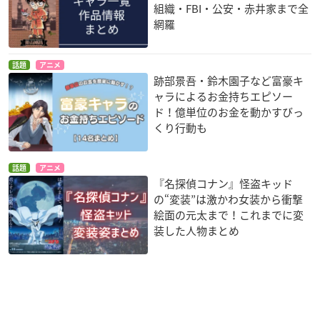
組織・FBI・公安・赤井家まで全
網羅
話題
アニメ
跡部景吾・鈴木園子など富豪キ
ャラによるお金持ちエピソー
ド！億単位のお金を動かすびっ
くり行動も
話題
アニメ
『名探偵コナン』怪盗キッド
の“変装”は激かわ女装から衝撃
絵面の元太まで！これまでに変
装した人物まとめ