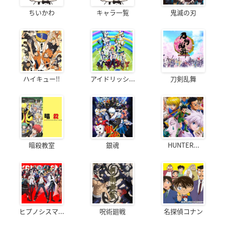
ちいかわ
キャラ一覧
鬼滅の刃
ハイキュー!!
アイドリッシ...
刀剣乱舞
暗殺教室
銀魂
HUNTER...
ヒプノシスマ...
呪術廻戦
名探偵コナン