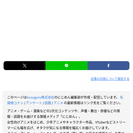
記事の内容について報告する
このページは
kusuguru株式会社
のにじめん編集部が作成・配信しています。
名
探偵コナン
/
アンケート
/
話題
/
アニメ
の最新情報はリンク先をご覧ください。
アニメ・ゲーム・漫画などの2次元コンテンツや、声優・舞台・俳優などの情
報・話題をお届けする情報メディア「にじめん」。
女性向けアニメをはじめ、少年アニメやキャラクター作品、VTuberなどストリー
マーにも幅を広げ、オタクが気になる情報を幅広くお届けしています。