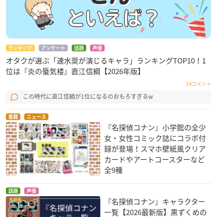
ランキング
アンケート
話題
声優
オタクが選ぶ「速水奨が演じるキャラ」ランキングTOP10！1
位は『炎の蜃気楼』直江信綱【2026年版】
14コメント
この時代に直江信綱が1位になるのおもろすぎるw
書籍
ニュース
『名探偵コナン』小学館の全少
女・女性コミック誌にコラボ付
録が登場！スマホ壁紙風クリア
カードやアートコースターなど
全9種
話題
声優
『名探偵コナン』キャラクター
一覧【2026最新版】黒ずくめの