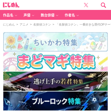
に
じ
め
ん
作品名
声優
舞台俳優
作者名
にじめん
>
アニメ
>
名探偵コナン
> 「名探偵コナン」一番好きな歴代OPテ