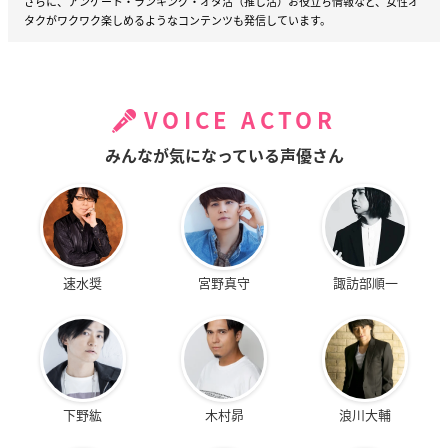
さらに、アンケート・ランキング・オタ活（推し活）お役立ち情報など、女性オ
タクがワクワク楽しめるようなコンテンツも発信しています。
VOICE ACTOR
みんなが気になっている声優さん
速水奨
宮野真守
諏訪部順一
下野紘
木村昴
浪川大輔