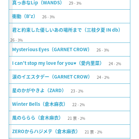
29
真っ赤なLip（WANDS）
3%
26
衝動（B'z）
3%
君と約束した優しいあの場所まで（三枝夕夏 IN db）
26
3%
26
Mysterious Eyes（GARNET CROW）
3%
24
I can't stop my love for you♥（愛内里菜）
2%
24
涙のイエスタデー（GARNET CROW）
2%
23
星のかがやきよ（ZARD）
2%
22
Winter Bells（倉木麻衣）
2%
21
票
風のららら（倉木麻衣）
2%
21
票
ZEROからハジメテ（倉木麻衣）
2%