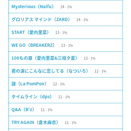
14
Mysterious（Naifu）
1%
14
グロリアス マインド（ZARD）
1%
13
START（愛内里菜）
1%
13
WE GO（BREAKERZ）
1%
13
100もの扉（愛内里菜&三枝夕夏）
1%
12
君の涙にこんなに恋してる（なついろ）
1%
12
謎（La PomPon）
1%
11
タイムライン（dps）
1%
11
Q&A（B'z）
1%
11
TRY AGAIN（倉木麻衣）
1%