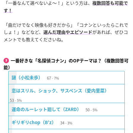
「一番なんて選べないよ〜！」という方は、
複数回答も可能で
す！
「曲だけでなく映像も好きだから」「コナンといったらこれで
しょ！」などなど、
があれば、ぜひコ
選んだ理由やエピソード
メントでも教えてくださいね。
一番好きな「名探偵コナン」のOPテーマは？（複数回答可
能）
67
謎（小松未歩）
7%
恋はスリル、ショック、サスペンス（愛内里菜）
53
5%
50
運命のルーレット廻して（ZARD）
5%
34
ギリギリchop（B'z）
3%