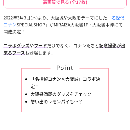
高画質で見る (全17枚)
2022年3月3日(木)より、大阪城や大阪をテーマにした「
名探偵
コナン
SPECIALSHOP」がMIRAIZA大阪城1F・大阪城本陣にて
開催決定！
や
だけでなく、コナンたちと
コラボグッズ
フード
記念撮影が出
も登場します。
来るブース
Point
「名探偵コナン×大阪城」コラボ決
定！
大阪感満載のグッズをチェック
想い出のレモンパイも…？