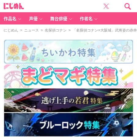
に
じ
め
ん
作品名
声優
舞台俳優
作者名
にじめん
>
ニュース
>
名探偵コナン
> 「名探偵コナン×大阪城」武将姿の赤