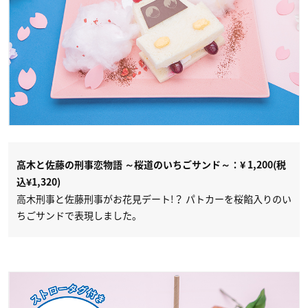
高木と佐藤の刑事恋物語 ～桜道のいちごサンド～：¥ 1,200(税
込¥1,320)
高木刑事と佐藤刑事がお花見デート!？ パトカーを桜餡入りのい
ちごサンドで表現しました。