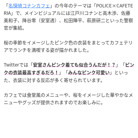
「
名探偵コナン
カフェ
」の今年のテーマは「POLICE×CAFETE
RIA」で、メインビジュアルには江戸川コナンと高木渉、佐藤
美和子、降谷零（安室透）、松田陣平、萩原研二といった警察
官が集結。
桜の季節をイメージしたピンク色の衣装をまとってカフェテリ
アでランチを満喫する姿が描かれました。
Twitterでは「
」「
安室さんピンク着ても似合うんだが！？
ピン
」「
」といっ
クの衣装最高すぎるだろ！
みんなピンク可愛い
た、衣装に対する反応が多く寄せられています。
カフェでは食堂風のメニューや、桜をイメージした華やかなメ
ニューやグッズが提供されますのでお楽しみに。