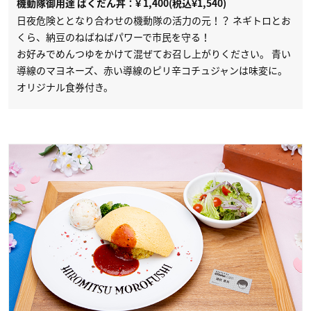
機動隊御用達 ばくだん丼：¥ 1,400(税込¥1,540)
日夜危険ととなり合わせの機動隊の活力の元！？ ネギトロとお
くら、納豆のねばねばパワーで市民を守る！
お好みでめんつゆをかけて混ぜてお召し上がりください。 青い
導線のマヨネーズ、赤い導線のピリ辛コチュジャンは味変に。
オリジナル食券付き。