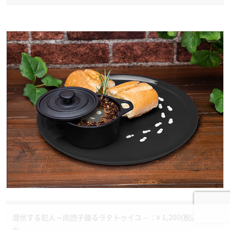
潜伏する犯人～肉団子踊るラタトゥイユ～：¥ 1,200(税込¥1,32