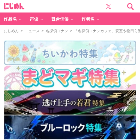
に
じ
め
ん
作品名
声優
舞台俳優
作者名
にじめん
>
ニュース
>
名探偵コナン
> 「名探偵コナンカフェ」安室や松田ら