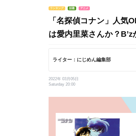
ランキング
話題
アニメ
「名探偵コナン」人気OP
は愛内里菜さんか？B’z
ライター：にじめん編集部
2022年 03月05日
Saturday 20:00