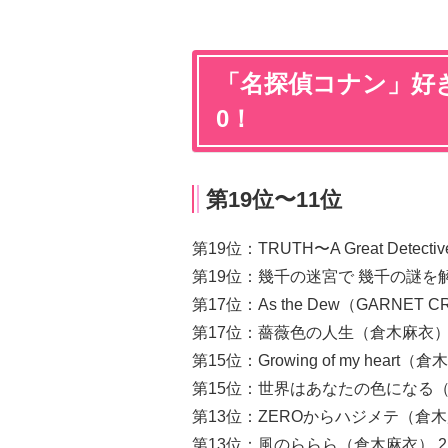
「名探偵コナン」好き
0！
第19位〜11位
第19位：TRUTH〜A Great Detectiv
第19位：幾千の迷宮で 幾千の謎を解い
第17位：As the Dew（GARNET C
第17位：薔薇色の人生（倉木麻衣） 
第15位：Growing of my heart（
第15位：世界はあなたの色になる（B’
第13位：ZEROからハジメテ（倉木
第13位：風のららら（倉木麻衣） 2