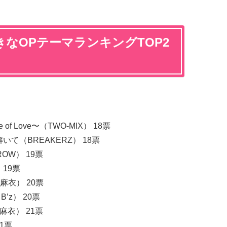
なOPテーマランキングTOP2
e of Love〜（TWO-MIX） 18票
て（BREAKERZ） 18票
ROW） 19票
19票
倉木麻衣） 20票
z） 20票
麻衣） 21票
1票