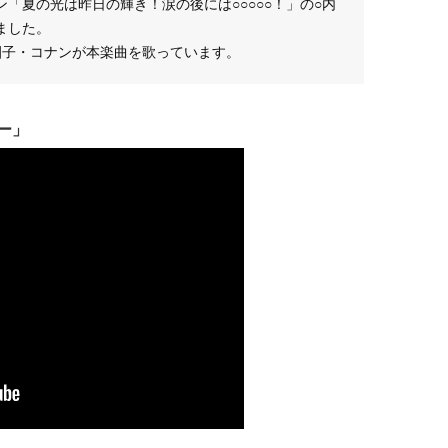
「夏の光は昨日の輝き！涙の後には○○○○○！」の○内
ました。
蘭・園子・コナンが本楽曲を歌っています。
デー」