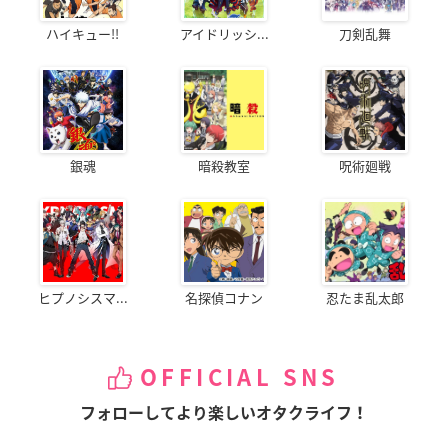
ハイキュー!!
アイドリッシ...
刀剣乱舞
銀魂
暗殺教室
呪術廻戦
ヒプノシスマ...
名探偵コナン
忍たま乱太郎
OFFICIAL SNS
フォローしてより楽しいオタクライフ！