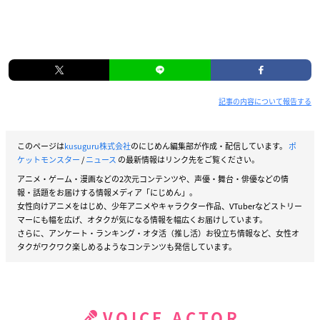
記事の内容について報告する
このページは
kusuguru株式会社
のにじめん編集部が作成・配信しています。
ポ
ケットモンスター
/
ニュース
の最新情報はリンク先をご覧ください。
アニメ・ゲーム・漫画などの2次元コンテンツや、声優・舞台・俳優などの情
報・話題をお届けする情報メディア「にじめん」。
女性向けアニメをはじめ、少年アニメやキャラクター作品、VTuberなどストリー
マーにも幅を広げ、オタクが気になる情報を幅広くお届けしています。
さらに、アンケート・ランキング・オタ活（推し活）お役立ち情報など、女性オ
タクがワクワク楽しめるようなコンテンツも発信しています。
VOICE ACTOR