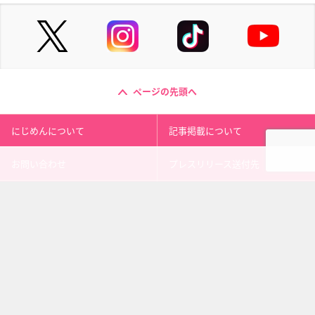
ページの先頭へ
にじめんについて
記事掲載について
お問い合わせ
プレスリリース送付先
利用規約
プライバシーポリシー
インフォマティブデータポリシ
運営会社
ー
kusuguru
media
アニメ情報［にじめん］
科学ニュース［ナゾロジー］