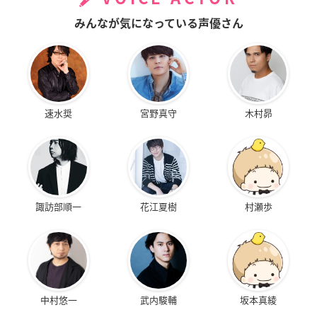
みんなが気になっている声優さん
速水奨
宮野真守
木村昴
諏訪部順一
花江夏樹
村瀬歩
中村悠一
武内駿輔
坂本真綾