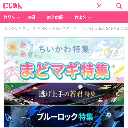
に
じ
め
ん
作品名
声優
舞台俳優
作者名
にじめん
>
ニュース
>
ポケットモンスター
> 「ポケモン」新たな“ポケふた