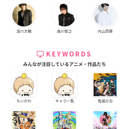
浪川大輔
森川智之
内山昂輝
KEYWORDS
みんなが注目しているアニメ・作品たち
ちいかわ
キャラ一覧
鬼滅の刃