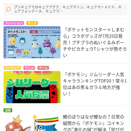
プリキュアではキュアアクア、キュアマリン、キュアマーメイド、キ
ュアフォンテーヌ、キュアラ…
ファッション
グッズ
「ポケットモンスター×しまむ
ら」コラボグッズが7月25日発
売！プチプラのぬいぐるみポー
チやピカチュウTシャツが勢ぞろ
い
ランキング
アニメ
ゲーム
「ポケモン」ジムリーダー人気
キャラランキングTOP20！堂々1
位はあの男＆ガラル地方が強
い！
話題
鯉のぼりはなぜ鯉なの？日常の
疑問から『ポケモン』コイキン
グの“進化の謎”が解決「学びが