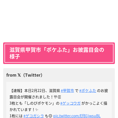
滋賀県甲賀市「ポケふた」お披露目会の
様子
【速報】本日2月22日、滋賀県
#甲賀市
で
#ポケふた
のお披
露目会が開催されました！🎊👏
3枚とも「しのびポケモン」の
#ゲッコウガ
がかっこよく描
かれています！✨
1枚には
#ゲコガシラ
も😊
pic.twitter.com/EfB1jwsuBL