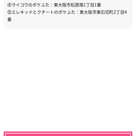
④ライコウのポケふた：東大阪市松原南1丁目1番
⑤エレキッドとクチートのポケふた：東大阪市東石切町2丁目4
番