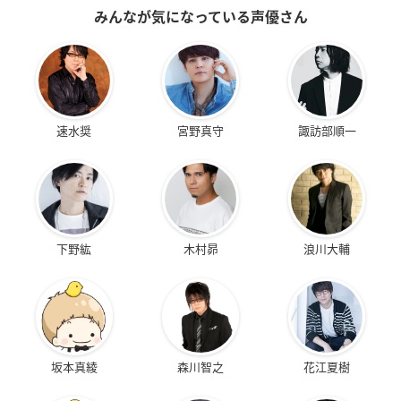
みんなが気になっている声優さん
速水奨
宮野真守
諏訪部順一
下野紘
木村昴
浪川大輔
坂本真綾
森川智之
花江夏樹