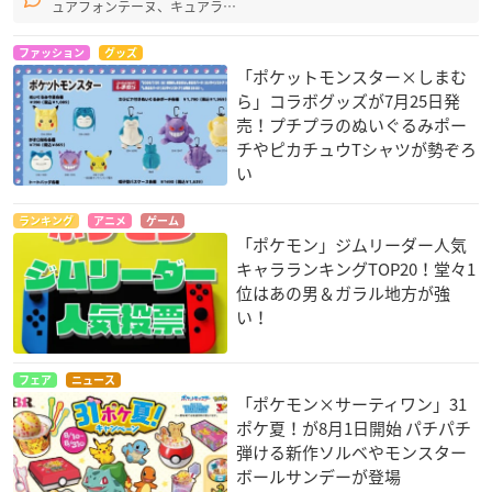
ュアフォンテーヌ、キュアラ…
ファッション
グッズ
「ポケットモンスター×しまむ
ら」コラボグッズが7月25日発
売！プチプラのぬいぐるみポー
チやピカチュウTシャツが勢ぞろ
い
ランキング
アニメ
ゲーム
「ポケモン」ジムリーダー人気
キャラランキングTOP20！堂々1
位はあの男＆ガラル地方が強
い！
フェア
ニュース
「ポケモン×サーティワン」31
ポケ夏！が8月1日開始 パチパチ
弾ける新作ソルベやモンスター
ボールサンデーが登場