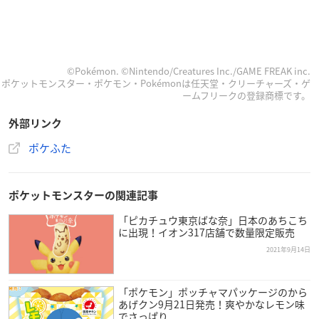
©Pokémon. ©Nintendo/Creatures Inc./GAME FREAK inc.
ポケットモンスター・ポケモン・Pokémonは任天堂・クリーチャーズ・ゲ
ームフリークの登録商標です。
外部リンク
ポケふた
ポケットモンスターの関連記事
「ピカチュウ東京ばな奈」日本のあちこち
に出現！イオン317店舗で数量限定販売
2021年9月14日
「ポケモン」ポッチャマパッケージのから
あげクン9月21日発売！爽やかなレモン味
でさっぱり