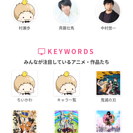
村瀬歩
斉藤壮馬
中村悠一
KEYWORDS
みんなが注目しているアニメ・作品たち
ちいかわ
キャラ一覧
鬼滅の刃