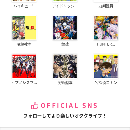
ハイキュー!!
アイドリッシ...
刀剣乱舞
暗殺教室
銀魂
HUNTER...
ヒプノシスマ...
呪術廻戦
名探偵コナン
OFFICIAL SNS
フォローしてより楽しいオタクライフ！