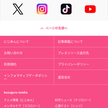
ページの先頭へ
にじめんについて
記事掲載について
お問い合わせ
プレスリリース送付先
利用規約
プライバシーポリシー
インフォマティブデータポリシ
運営会社
ー
kusuguru
media
アニメ情報［にじめん］
科学ニュース［ナゾロジー］
メンタルケア［ココロジー］
心理テスト［シンリ］