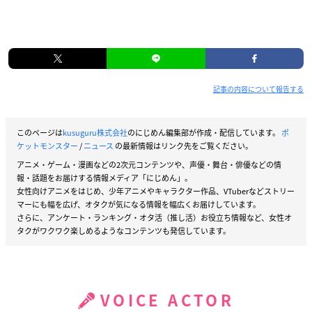
記事の内容について報告する
このページは
kusuguru株式会社
のにじめん編集部が作成・配信しています。
ポ
ケットモンスター
/
ニュース
の最新情報はリンク先をご覧ください。
アニメ・ゲーム・漫画などの2次元コンテンツや、声優・舞台・俳優などの情
報・話題をお届けする情報メディア「にじめん」。
女性向けアニメをはじめ、少年アニメやキャラクター作品、VTuberなどストリー
マーにも幅を広げ、オタクが気になる情報を幅広くお届けしています。
さらに、アンケート・ランキング・オタ活（推し活）お役立ち情報など、女性オ
タクがワクワク楽しめるようなコンテンツも発信しています。
VOICE ACTOR