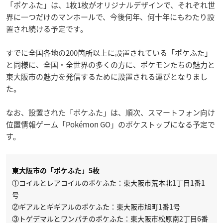
「ポケふた」は、1枚1枚がオリジナルデザインで、それぞれ世
界に一つだけのマンホールで、今後何年、何十年にもわたり設
置され続ける予定です。
すでに全国各地の200箇所以上に設置されている「ポケふた」
と同様に、全国・全世界の多くの方に、ポケモンたちの魅力と
東大阪市の魅力を発信するために設置される運びとなりまし
た。
なお、設置された「ポケふた」は、順次、スマートフォン向け
位置情報ゲーム「Pokémon GO」のポケストップになる予定で
す。
東大阪市の「ポケふた」5枚
①コイルとレアコイルのポケふた：東大阪市荒本北1丁目1番1
号
②ギアルとギギアルのポケふた：東大阪市旭町1番1号
③トゲデマルとワンパチのポケふた：東大阪市松原南2丁目6番