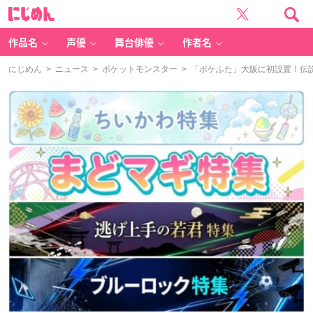
に
じ
め
ん
作品名
声優
舞台俳優
作者名
にじめん
>
ニュース
>
ポケットモンスター
> 「ポケふた」大阪に初設置！伝