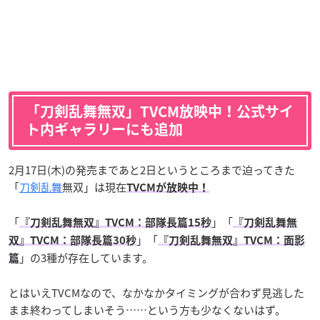
「刀剣乱舞無双」
TVCM放映中！公式サイ
ト内ギャラリーにも追加
2月17日(木)の発売まであと2日というところまで迫ってきた
「
刀剣乱舞
無双」は現在
TVCMが放映中！
「
」「
『刀剣乱舞無双』TVCM：部隊長篇15秒
『刀剣乱舞無
」「
双』TVCM：部隊長篇30秒
『刀剣乱舞無双』TVCM：面影
」の3種が存在しています。
篇
とはいえTVCMなので、なかなかタイミングが合わず見逃した
まま終わってしまいそう……という方も少なくないはず。