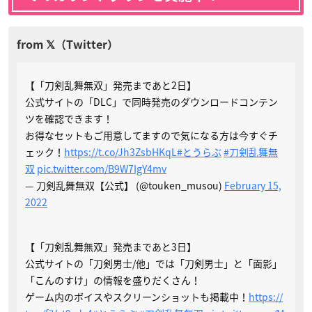
【「刀剣乱舞無双」発売まであと2日】
公式サイトの「DLC」で同時発売のダウンロードコンテン
ツを確認できます！
お得なセットもご用意してますので気になる方は今すぐチ
ェック！
https://t.co/Jh3ZsbHKqL
#とうらぶ
#刀剣乱舞無
双
pic.twitter.com/B9W7IgY4mv
— 刀剣乱舞無双【公式】 (@touken_musou)
February 15,
2022
【「刀剣乱舞無双」発売まであと3日】
公式サイトの「刀剣男士/他」では「刀剣男士」と「面影」
「こんのすけ」の情報を盛りだくさん！
ゲーム内のボイスやスクリーンショットも掲載中！
https://