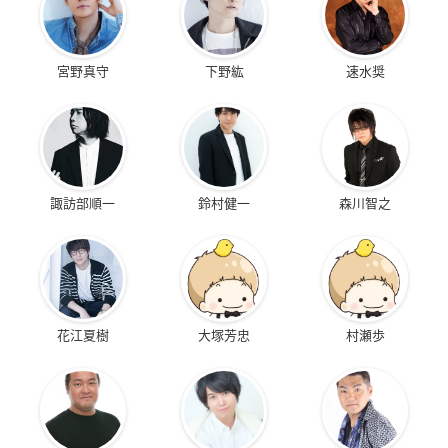
宮野真守
下野紘
速水奨
諏訪部順一
鈴村健一
森川智之
花江夏樹
大塚芳忠
村瀬歩