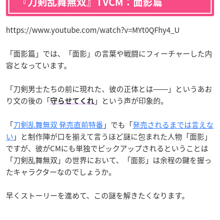
『刀剣乱舞無双』TVCM：面影篇
https://www.youtube.com/watch?v=MYt0QFhy4_U
「面影篇」では、「面影」の言葉や戦闘にフィーチャーした内
容となっています。
「刀剣男士たちの前に現れた、彼の正体とは――」というあお
り文の後の「
」という声が印象的。
守らせてくれ
「
刀剣乱舞無双 発売直前特番
」でも「
発売されるまでは言えな
い
」と制作陣が口を揃えて言うほど謎に包まれた人物「面影」
ですが、彼がCMにも単独でピックアップされるということは
「刀剣乱舞無双」の世界において、「面影」は余程の鍵を握っ
たキャラクターなのでしょうか。
早くストーリーを進めて、この謎を解きたくなります。