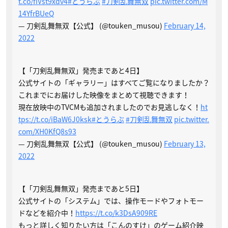
t.co/fiVst9xdv4
#とうらぶ
#刀剣乱舞無双
pic.twitter.com/M
14YfrBUeQ
— 刀剣乱舞無双【公式】 (@touken_musou)
February 14,
2022
【「刀剣乱舞無双」発売まであと4日】
公式サイトの「ギャラリー」はすべてご覧になりましたか？
これまでにお届けした映像をまとめて視聴できます！
現在放映中のTVCMも追加されましたのでお見逃しなく！
ht
tps://t.co/iBaW6J0ksk
#とうらぶ
#刀剣乱舞無双
pic.twitter.
com/XH0KfQ8s93
— 刀剣乱舞無双【公式】 (@touken_musou)
February 13,
2022
【「刀剣乱舞無双」発売まであと5日】
公式サイトの「システム」では、操作モードやフォトモー
ドなどを紹介中！
https://t.co/k3DsA909RE
もっと詳しく知りたい方は「こんのすけ」のゲーム紹介映