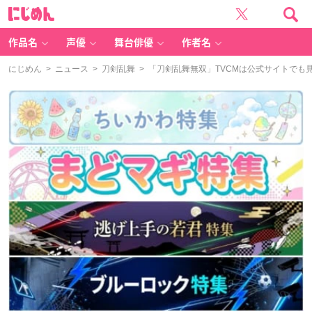
に
じ
め
ん
作品名
声優
舞台俳優
作者名
にじめん
>
ニュース
>
刀剣乱舞
> 「刀剣乱舞無双」TVCMは公式サイトで