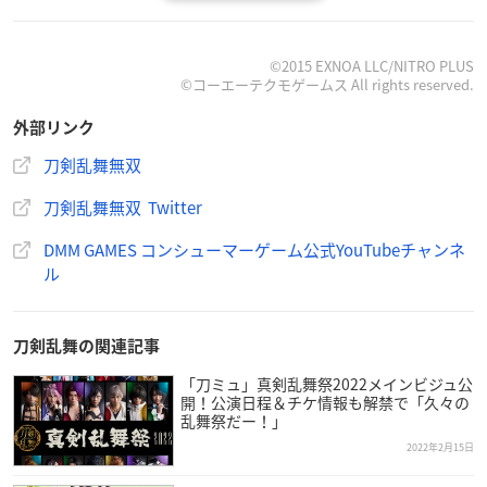
©2015 EXNOA LLC/NITRO PLUS
©コーエーテクモゲームス All rights reserved.
外部リンク
刀剣乱舞無双
密命の戦国史劇へ、いざ出陣。
刀剣乱舞無双 Twitter
刀剣乱舞
と無双がコラボレーション！ 『
刀剣乱舞
無双』Ni
DMM GAMES コンシューマーゲーム公式YouTubeチャンネ
ntendo Switchに登場！
ル
『
刀剣乱舞
無双』は、DMM GAMESとニトロプラスが贈る
刀剣育成シミュレーションゲーム『
刀剣乱舞
-ONLINE-』と
刀剣乱舞の関連記事
コーエーテクモゲームスが手掛ける一騎当千の爽快なアク
「刀ミュ」真剣乱舞祭2022メインビジュ公
ションが楽しめる「無双」シリーズがコラボレーションし
開！公演日程＆チケ情報も解禁で「久々の
たアクションゲーム。
乱舞祭だー！」
2022年2月15日
今作では、戦国時代を舞台に刀剣男士十五振りが五部隊に