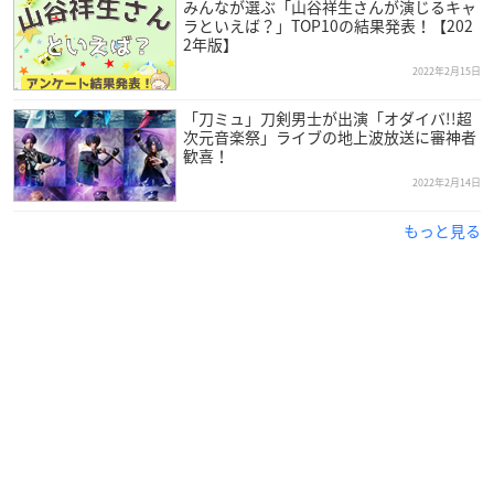
分かれて登場。
みんなが選ぶ「山谷祥生さんが演じるキャ
ラといえば？」TOP10の結果発表！【202
美麗なグラフィックで描かれる３Dモデルで、今までにな
2年版】
い「刀剣乱舞」の世界を体験できます。
2022年2月15日
「刀ミュ」刀剣男士が出演「オダイバ!!超
アニメイトで購入
Amazonで購入
次元音楽祭」ライブの地上波放送に審神者
歓喜！
2022年2月14日
もっと見る
【「刀剣乱舞無双」発売まであと4日】
公式サイトの「ギャラリー」はすべてご覧になりましたか？
これまでにお届けした映像をまとめて視聴できます！
現在放映中のTVCMも追加されましたのでお見逃しなく！
ht
tps://t.co/iBaW6J0ksk
#とうらぶ
#刀剣乱舞無双
pic.twitter.
com/XH0KfQ8s93
— 刀剣乱舞無双【公式】 (@touken_musou)
February 13,
2022