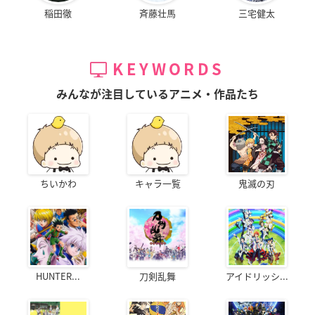
稲田徹
斉藤壮馬
三宅健太
KEYWORDS
みんなが注目しているアニメ・作品たち
ちいかわ
キャラ一覧
鬼滅の刃
HUNTER...
刀剣乱舞
アイドリッシ...