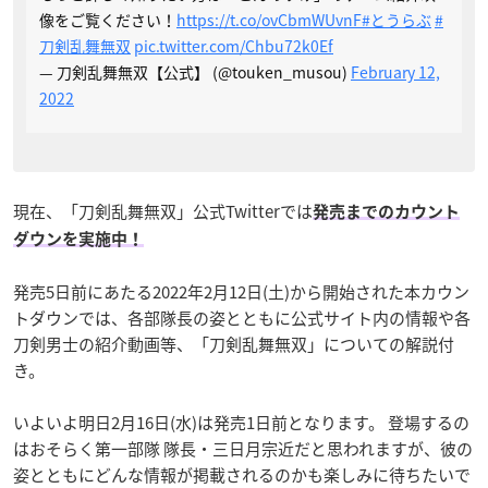
像をご覧ください！
https://t.co/ovCbmWUvnF
#とうらぶ
#
刀剣乱舞無双
pic.twitter.com/Chbu72k0Ef
— 刀剣乱舞無双【公式】 (@touken_musou)
February 12,
2022
現在、「刀剣乱舞無双」公式Twitterでは
発売までのカウント
ダウンを実施中！
発売5日前にあたる2022年2月12日(土)から開始された本カウン
トダウンでは、各部隊長の姿とともに公式サイト内の情報や各
刀剣男士の紹介動画等、「刀剣乱舞無双」についての解説付
き。
いよいよ明日2月16日(水)は発売1日前となります。 登場するの
はおそらく第一部隊 隊長・三日月宗近だと思われますが、彼の
姿とともにどんな情報が掲載されるのかも楽しみに待ちたいで