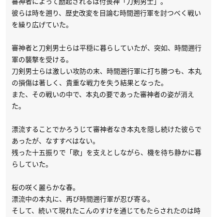
審神者によって励起されるは付喪神「刀剣男士」。
彼らは時を遡り、歴史改変を目論む時間遡行軍を討つべく戦い
を繰り広げていた。
審神者と刀剣男士らは平穏に暮らしていたが、突如、時間遡行
軍の襲撃を受ける。
刀剣男士らは激しい攻防の末、時間遡行軍に打ち勝つも、本丸
の損傷は著しく、貴重な戦力を失う結果となった。
また、その戦いの中で、本丸の要であった審神者の姿が消え
た。
漂流することでかろうじて審神者なき本丸を隠し続けた彼らで
あったが、なすすべはない。
残った十五振りで「歌」を支えとしながら、機を待ち静かに暮
らしていた。
桜の咲く麗らかな春。
漂流中の本丸に、再び時間遡行軍が忍び寄る。
そして、続いて現れたこんのすけを通じてもたらされたのは時