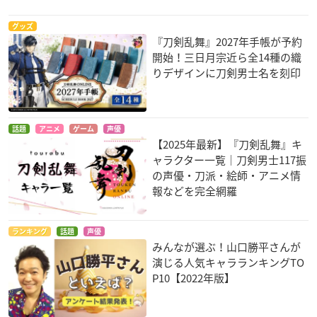
グッズ
『刀剣乱舞』2027年手帳が予約
開始！三日月宗近ら全14種の織
りデザインに刀剣男士名を刻印
話題
アニメ
ゲーム
声優
【2025年最新】『刀剣乱舞』キ
ャラクター一覧｜刀剣男士117振
の声優・刀派・絵師・アニメ情
報などを完全網羅
ランキング
話題
声優
みんなが選ぶ！山口勝平さんが
演じる人気キャラランキングTO
P10【2022年版】