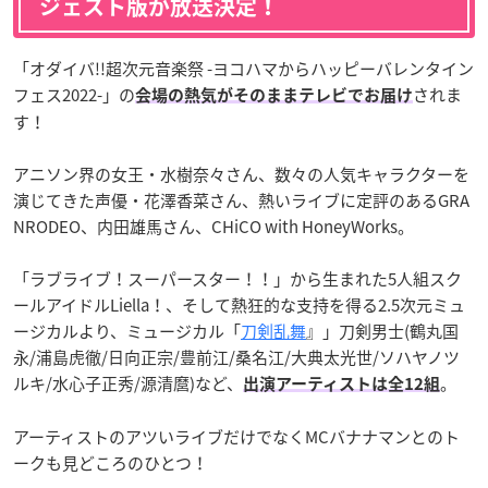
ジェスト版が放送決定！
「オダイバ!!超次元音楽祭 -ヨコハマからハッピーバレンタイン
フェス2022-」の
されま
会場の熱気がそのままテレビでお届け
す！
アニソン界の女王・水樹奈々さん、数々の人気キャラクターを
演じてきた声優・花澤香菜さん、熱いライブに定評のあるGRA
NRODEO、内田雄馬さん、CHiCO with HoneyWorks。
「ラブライブ！スーパースター！！」から生まれた5人組スク
ールアイドルLiella！、そして熱狂的な支持を得る2.5次元ミュ
ージカルより、ミュージカル「
刀剣乱舞
』」刀剣男士(鶴丸国
永/浦島虎徹/日向正宗/豊前江/桑名江/大典太光世/ソハヤノツ
ルキ/水心子正秀/源清麿)など、
。
出演アーティストは全12組
アーティストのアツいライブだけでなくMCバナナマンとのト
ークも見どころのひとつ！