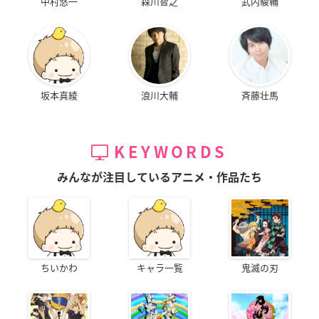
中村悠一
森川智之
武内駿輔
坂本真綾
浪川大輔
斉藤壮馬
KEYWORDS
みんなが注目しているアニメ・作品たち
ちいかわ
キャラ一覧
鬼滅の刃