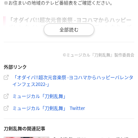
※お住まいの地域のテレビ番組表をご確認ください。
「オダイバ!!超次元音楽祭 -ヨコハマからハッピー
バレンタインフェス2022-」DAY2 ディレクターズ
カット版
【放送日時】
CS放送 2022年3月27日(日)22:30〜24:00
©ミュージカル『刀剣乱舞』製作委員会
フジテレビTWO
※詳しくは各サービスの公式サイトをご覧ください。
外部リンク
「オダイバ!!超次元音楽祭 -ヨコハマからハッピーバレンタ
【出演者】
インフェス2022-」
Day1
ミュージカル「刀剣乱舞」
angela
上坂すみれ
ミュージカル「刀剣乱舞」 Twitter
鬼頭明里
ClariS
CHiCO with HoneyWorks
刀剣乱舞の関連記事
水樹奈々