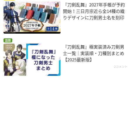
『刀剣乱舞』2027年手帳が予約
開始！三日月宗近ら全14種の織
りデザインに刀剣男士名を刻印
話題
『刀剣乱舞』極実装済み刀剣男
士一覧｜実装順・刀種別まとめ
【2025最新版】
2コメント