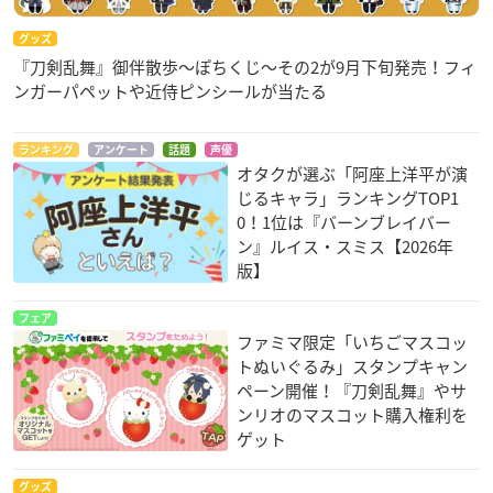
グッズ
『刀剣乱舞』御伴散歩～ぽちくじ～その2が9月下旬発売！フィ
ンガーパペットや近侍ピンシールが当たる
ランキング
アンケート
話題
声優
オタクが選ぶ「阿座上洋平が演
じるキャラ」ランキングTOP1
0！1位は『バーンブレイバー
ン』ルイス・スミス【2026年
版】
フェア
ファミマ限定「いちごマスコッ
トぬいぐるみ」スタンプキャン
ペーン開催！『刀剣乱舞』やサ
ンリオのマスコット購入権利を
ゲット
グッズ