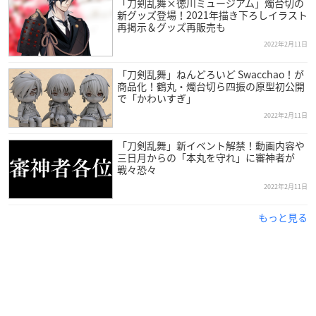
「刀剣乱舞×徳川ミュージアム」燭台切の
新グッズ登場！2021年描き下ろしイラスト
Day2
再掲示＆グッズ再販売も
内田雄馬
2022年2月11日
ウマ娘
（ナリタブライアン役：衣川里佳、
「刀剣乱舞」ねんどろいど Swacchao！が
商品化！鶴丸・燭台切ら四振の原型初公開
アドマイヤベガ役：咲々木瞳、
で「かわいすぎ」
カレンチャン役：篠原侑、
2022年2月11日
メジロライアン役：土師亜文、
テイエムオペラオー役：徳井青空、
「刀剣乱舞」新イベント解禁！動画内容や
三日月からの「本丸を守れ」に審神者が
ミホノブルボン役：長谷川育美、
戦々恐々
フジキセキ役：松井恵理子、
2022年2月11日
ダイタクヘリオス役：山根綺）
GRANRODEO
もっと見る
花澤香菜
ミュージカル『
刀剣乱舞
』 刀剣男士
（鶴丸国永、浦島虎徹、日向正宗、
豊前江、桑名江、大典太光世、
ソハヤノツルキ、水心子正秀、源清麿）
Liella！