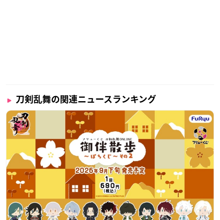
※敬称略
【TV】
ミュージカル『刀剣乱舞』 刀剣男士が出演した「オダイ
バ!!超次元音楽祭 -ヨコハマからハッピーバレンタインフェ
刀剣乱舞の関連ニュースランキング
ス2022-」の地上波放送、CS放送が決定致しました！
［地上波放送］
2022年3月19日(土) 25:45〜26:55
［CS放送］
2022年3月27日(日)22:30〜24:00
https://t.co/KF19HTG9qk
#刀ミュ
— ミュージカル『刀剣乱舞』公式 (@musical_touken)
Feb
ruary 14, 2022