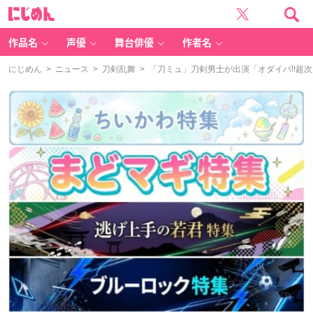
に
じ
め
ん
作品名
声優
舞台俳優
作者名
にじめん
>
ニュース
>
刀剣乱舞
> 「刀ミュ」刀剣男士が出演「オダイバ!!超