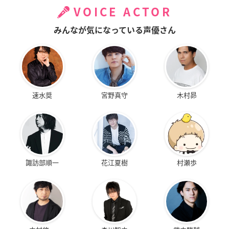
VOICE ACTOR
みんなが気になっている声優さん
速水奨
宮野真守
木村昴
諏訪部順一
花江夏樹
村瀬歩