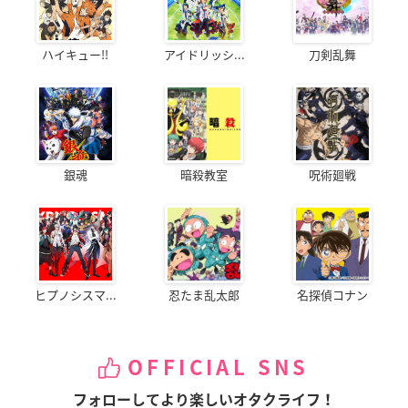
ハイキュー!!
アイドリッシ...
刀剣乱舞
銀魂
暗殺教室
呪術廻戦
ヒプノシスマ...
忍たま乱太郎
名探偵コナン
OFFICIAL SNS
フォローしてより楽しいオタクライフ！