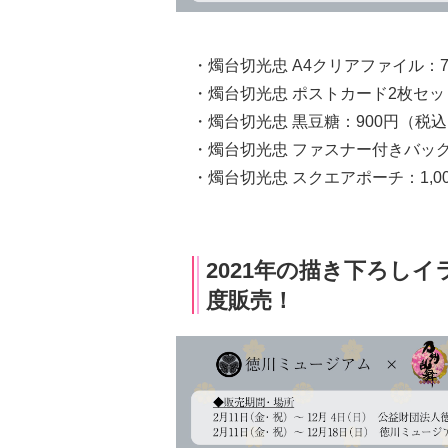
・燭台切光忠 A4クリアファイル：7
・燭台切光忠 ポストカード2枚セッ
・燭台切光忠 黒豆糖：900円（税
・燭台切光忠 ファスナー付きバッグ：
・燭台切光忠 スクエアポーチ：1,0
2021年の描き下ろし
度販売！