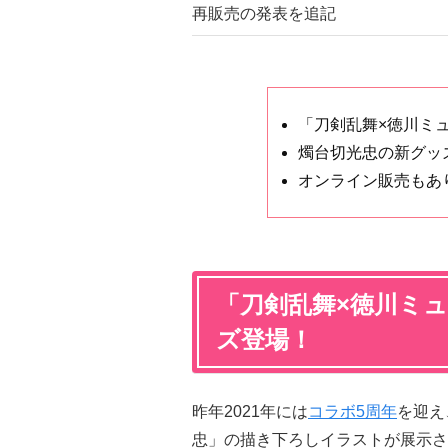
再販売の発表を追記
「刀剣乱舞×徳川ミュ
燭台切光忠の新グッ
オンライン販売もあ
「刀剣乱舞×徳川ミュ
ズ登場！
昨年2021年には
コラボ5周年
を迎え
忠」の描き下ろしイラストが展示さ