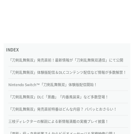
「刀剣乱舞無双」発売直前！最新情報が「刀剣乱舞無双通信」にて公開
「刀剣乱舞無双」体験版配信＆DLCコンテンツ配信など情報が多数解禁！
Nintendo Switch™「刀剣乱舞無双」体験版配信開始！
「刀剣乱舞無双」DLC「景趣」「内番風装束」など多数登場！
「刀剣乱舞無双」発売直前特番はどんな内容？ パパッとおさらい！
三枝ディレクターの解説による新情報満載の実機プレイ披露！
「面影」役・寺島拓篤さんからビデオメッセージ＆実機映像公開！