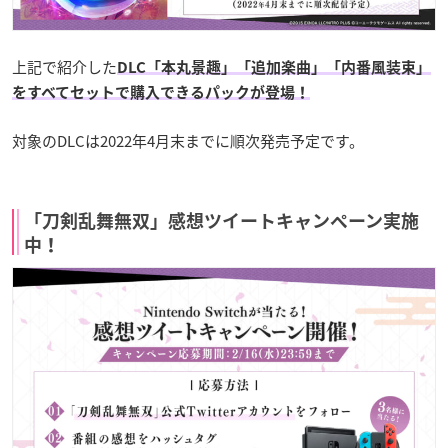
上記で紹介した
DLC「本丸景趣」「追加楽曲」「内番風装束」
をすべてセットで購入できるパックが登場！
対象のDLCは2022年4月末までに順次発売予定です。
「刀剣乱舞無双」感想ツイートキャンペーン実施
中！