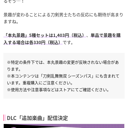
るそう…！
景趣が変わることによる刀剣男士たちの反応にも期待が高まり
ますね。
、
「本丸景趣」5種セットは1,403円（税込）
単品で景趣を購
です。
入する場合は各330円（税込）
※特定の条件下では、本丸景趣の変更が反映されない場合があ
ります。
※本コンテンツは「刀剣乱舞無双 シーズンパス」にも含まれて
います。重複購入にご注意ください。
※使用方法や注意事項などはストアにてご確認ください。
DLC「追加楽曲」配信決定