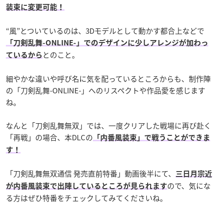
装束に変更可能！
“風”とついているのは、3Dモデルとして動かす都合上などで
「刀剣乱舞-ONLINE-」でのデザインに少しアレンジが加わっ
とのこと。
ているから
細やかな違いや呼び名に気を配っているところからも、制作陣
の「刀剣乱舞-ONLINE-」へのリスペクトや作品愛を感じます
ね。
なんと「刀剣乱舞無双」では、一度クリアした戦場に再び赴く
「再戦」の場合、本DLCの
「内番風装束」で戦うことができま
す！
「刀剣乱舞無双通信 発売直前特番」動画後半にて、
三日月宗近
ので、気にな
が内番風装束で出陣しているところが見られます
る方はぜひ特番をチェックしてみてくださいね。