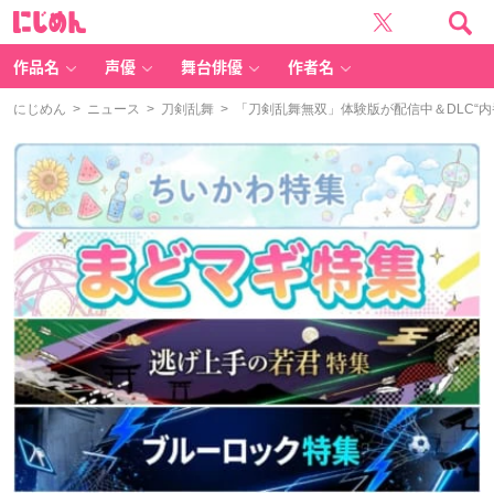
に
じ
め
ん
作品名
声優
舞台俳優
作者名
にじめん
>
ニュース
>
刀剣乱舞
> 「刀剣乱舞無双」体験版が配信中＆DLC“