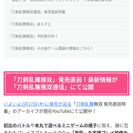
「刀剣乱舞無双通信」発売直前特番
「刀剣乱舞無双」あらすじ
「刀剣乱舞無双」予約受付中！
「刀剣乱舞無双」その他ゲーム関連の情報はこちら！
「刀剣乱舞無双」発売直前！最新情報が
「刀剣乱舞無双通信」にて公開
いよいよ2月17日(木)に発売が迫る
「
刀剣乱舞
無双 発売直前特
番」のアーカイブが現在YouTubeにて公開中！
や
に加え、謎に包
初出のバトル
本丸で遊べるミニゲームの様子
まれたプレイアブルキャラクター
「面影」を実機プレイ映像を