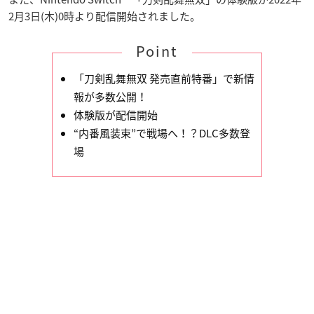
2月3日(木)0時より配信開始されました。
Point
「刀剣乱舞無双 発売直前特番」で新情
報が多数公開！
体験版が配信開始
“内番風装束”で戦場へ！？DLC多数登
場