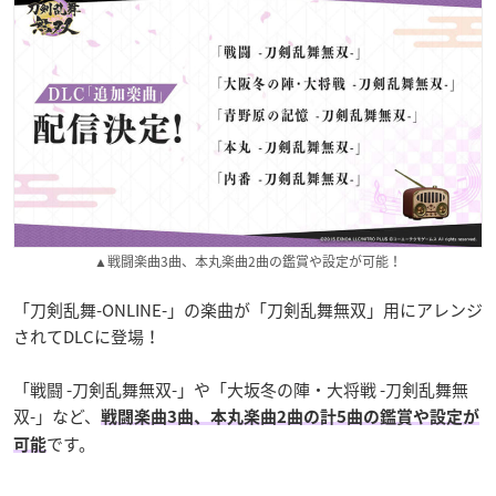
▲戦闘楽曲3曲、本丸楽曲2曲の鑑賞や設定が可能！
「刀剣乱舞-ONLINE-」の楽曲が「刀剣乱舞無双」用にアレンジ
されてDLCに登場！
「戦闘 -刀剣乱舞無双-」や「大坂冬の陣・大将戦 -刀剣乱舞無
双-」など、
戦闘楽曲3曲、本丸楽曲2曲の計5曲の鑑賞や設定が
です。
可能