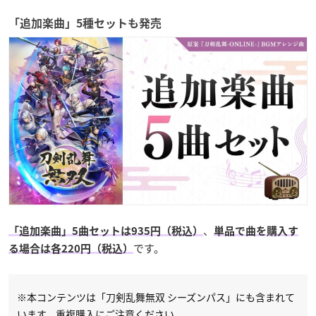
「追加楽曲」5種セットも発売
、
「追加楽曲」5曲セットは935円（税込）
単品で曲を購入す
です。
る場合は各220円（税込）
※本コンテンツは「刀剣乱舞無双 シーズンパス」にも含まれて
います。重複購入にご注意ください。