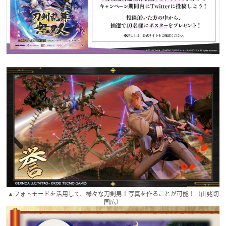
▲フォトモードを活用して、様々な刀剣男士写真を作ることが可能！（山姥切
国広）