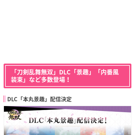
「刀剣乱舞無双」DLC「景趣」「内番風
装束」など多数登場！
DLC「本丸景趣」配信決定