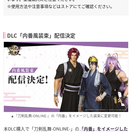
※使用方法や注意事項などはストアにてご確認ください。
DLC「内番風装束」配信決定
▲『刀剣乱舞-ONLINE-』の「内番」をイメージした装束に変更可能！
本DLC購入で「刀剣乱舞-ONLINE-」の
「内番」をイメージした