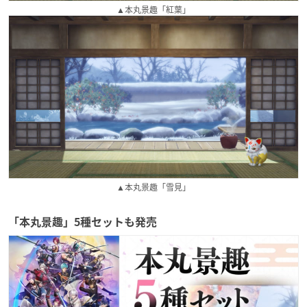
▲本丸景趣「紅葉」
▲本丸景趣「雪見」
「本丸景趣」5種セットも発売