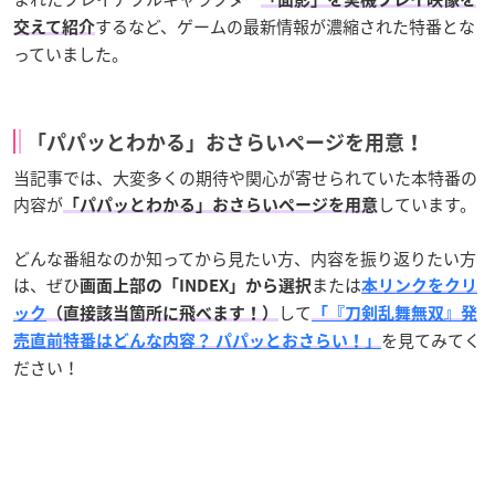
するなど、ゲームの最新情報が濃縮された特番とな
交えて紹介
っていました。
「パパッとわかる」おさらいページを用意！
当記事では、大変多くの期待や関心が寄せられていた本特番の
内容が
しています。
「パパッとわかる」おさらいページを用意
どんな番組なのか知ってから見たい方、内容を振り返りたい方
は、ぜひ
または
画面上部の「INDEX」から選択
本リンクをクリ
して
ック
（直接該当箇所に飛べます！）
「『刀剣乱舞無双』発
を見てみてく
売直前特番はどんな内容？ パパッとおさらい！」
ださい！