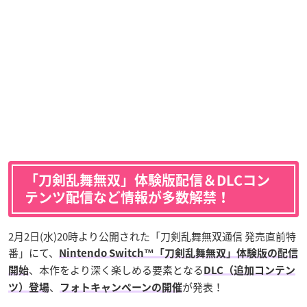
「刀剣乱舞無双」体験版配信＆DLCコン
テンツ配信など情報が多数解禁！
2月2日(水)20時より公開された「刀剣乱舞無双通信 発売直前特
番」にて、
Nintendo Switch™「刀剣乱舞無双」体験版の配信
、本作をより深く楽しめる要素となる
開始
DLC（追加コンテン
、
が発表！
ツ）登場
フォトキャンペーンの開催