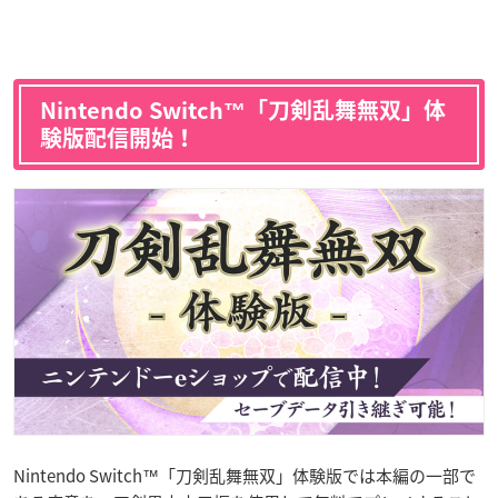
Nintendo Switch™「刀剣乱舞無双」体
験版配信開始！
Nintendo Switch™「刀剣乱舞無双」体験版では本編の一部で