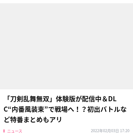
「刀剣乱舞無双」体験版が配信中＆DL
C“内番風装束”で戦場へ！？初出バトルな
ど特番まとめもアリ
2022年02月03日 17:20
ニュース