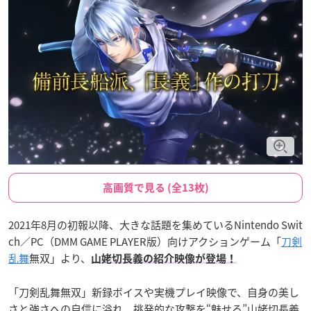
高画質で見る (全13枚)
2021年8月の初報以降、大きな話題を集めているNintendo Swit
ch／PC（DMM GAME PLAYER版）向けアクションゲーム「
刀剣
乱舞
無双」より、
山姥切長義の紹介映像が登場！
「刀剣乱舞無双」新録ボイスや実機プレイ映像で、自身の美し
さと強さへの自信に溢れ、挑発的な攻撃を“魅せる”山姥切長義