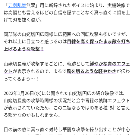
「
刀剣乱舞
無双」用に新録されたボイスに始まり、実機映像で
は高慢とも言えるほどの自信を隠すことなく真っ直ぐに顔を上
げて刃を抜く姿が。
同部隊の山姥切国広同様に広範囲への回転攻撃も多いですが、
それ以上に目立つと感じるのは
目線を高く保ったまま敵を打ち
上げるような攻撃！
山姥切長義が攻撃するごとに、軌跡として
鮮やかな青のエフェ
が表示されるので、まるで
が伝わ
クト
風を切るような軽やかさ
ってくるよう…！
2022年1月26日(水)に公開された山姥切国広の紹介映像では、
山姥切長義の攻撃時同様の状況だと金や青緑の軌跡エフェクト
が表示されていたため、この二振ならではのある種“対”と言え
る部分なのかもしれません。
目の前の敵に真っ直ぐ対峙し華麗な攻撃を繰り出すことが中心