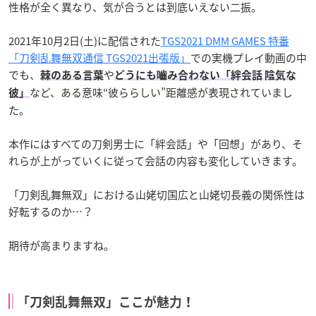
性格が全く異なり、気が合うとは到底いえない二振。
2021年10月2日(土)に配信された
TGS2021 DMM GAMES 特番
「刀剣乱舞無双通信 TGS2021出張版」
での実機プレイ動画の中
でも、
や
棘のある言葉
どうにも嚙み合わない「絆会話 陰気な
など、ある意味“彼ららしい”距離感が表現されていまし
彼」
た。
本作にはすべての刀剣男士に「絆会話」や「回想」があり、そ
れらが上がっていくに従って会話の内容も変化していきます。
「刀剣乱舞無双」における山姥切国広と山姥切長義の関係性は
好転するのか…？
期待が高まりますね。
「刀剣乱舞無双」ここが魅力！