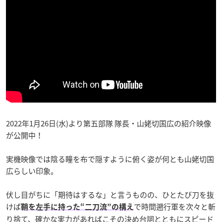
2022年1月26日(水)より第五部隊 隊長・山姥切国広の紹介映像
が公開中！
実機映像では陰る瞳を布で隠すように俯く姿が何とも山姥切国
広らしい印象。
伏し目がちに「期待はするな」と言うものの、ひとたび刀を抜
けば
で時間遡行軍を次々と斬
鞘を左手に持った“二刀流”の構え
り捨て、確かな実力があればこその決め台詞とともにスピード