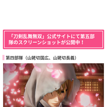
「刀剣乱舞無双」公式サイトにて第五
部
隊のスクリーンショットが公開中！
第四部隊（山姥切国広、山姥切長義）