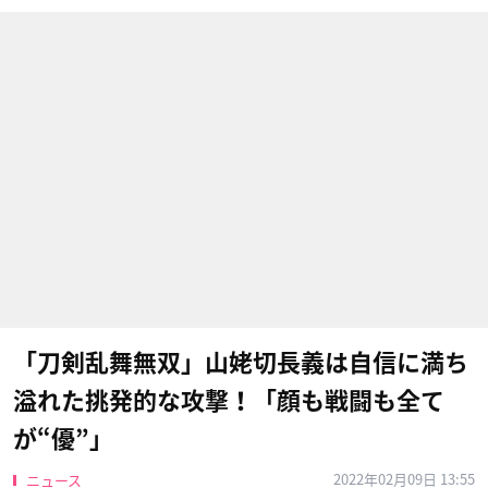
「刀剣乱舞無双」山姥切長義は自信に満ち
溢れた挑発的な攻撃！「顔も戦闘も全て
が“優”」
2022年02月09日 13:55
ニュース