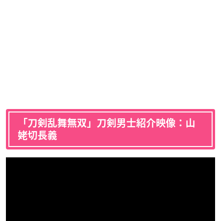
「刀剣乱舞無双」刀剣男士紹介映像：山
姥切長義