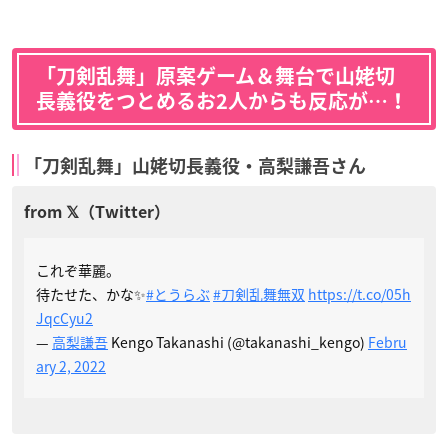
「刀剣乱舞」原案ゲーム＆舞台で山姥切
長義役をつとめるお2人
からも反応が…！
「刀剣乱舞」山姥切長義役・高梨謙吾さん
これぞ華麗。
待たせた、かな✨
#とうらぶ
#刀剣乱舞無双
https://t.co/05h
JqcCyu2
—
高梨謙吾
Kengo Takanashi (@takanashi_kengo)
Febru
ary 2, 2022