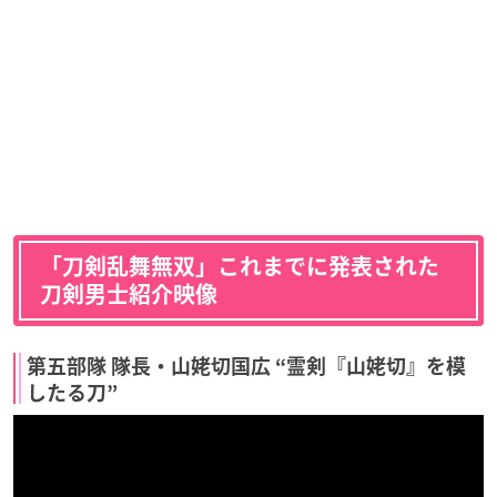
「刀剣乱舞無双」これまでに発表された
刀剣男士紹介映像
第五部隊 隊長・山姥切国広 “霊剣『山姥切』を模
したる刀”