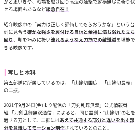
かと思いきや、戦場を駆け回り高速の連撃で縦横無尽に斬り伏
せる場面もあるなど
緩急自在！
紹介映像中の「実力は正しく評価してもらおうかな」という台
詞に見合う
確かな強さを裏付ける自信と余裕に満ち溢れた立ち
、鞘を巧みに扱い
を堪能で
回り
流れるような太刀筋での敵殲滅
きる映像です。
写しと本科
第五部隊に所属しているのは、「山姥切国広」「山姥切長義」
の二振。
2021年9月24日(金)より配信の「刀剣乱舞無双」公式情報番
組 「刀剣乱舞無双通信」によると、同じ霊剣・“山姥切”の名を
冠する刀として、二振には
あえて共通する部分と違いを出す部
されているとのこと。
分を意識してモーション制作