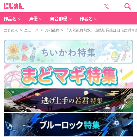
に
じ
め
ん
作品名
声優
舞台俳優
作者名
にじめん
>
ニュース
>
刀剣乱舞
> 「刀剣乱舞無双」山姥切長義は自信に満ち溢