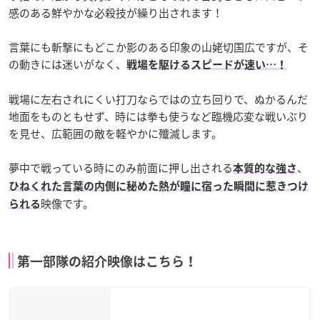
感のある鮮やかな必殺技が繰り出されます！
言葉にも斬撃にもどこか影のある印象の山姥切国広ですが、そ
の動きには迷いがなく、
戦場を駆けるスピードが速い…！
戦場に左右されにくい打刀ならではの立ち回りで、ぬかるんだ
地面をものともせず、時には拳も使うなど臨機応変な戦いぶり
を見せ、広範囲の敵を軽やかに殲滅します。
夢中で戦っている時にのみ前面に押し出される
、
本質的な強さ
ひねくれた言葉の内側に秘めた熱が瞳に宿った瞬間に惹きつけ
映像です。
られる
第一部隊の紹介映像はこちら！