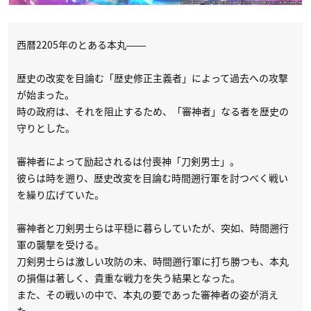
西暦2205年のとある本丸――
歴史の改変を目論む「歴史修正主義者」によって過去への攻撃
が始まった。
時の政府は、それを阻止するため、「審神者」なる者を歴史の
守りとした。
審神者によって励起されるは付喪神「刀剣男士」。
彼らは時を遡り、歴史改変を目論む時間遡行軍を討つべく戦い
を繰り広げていた。
審神者と刀剣男士らは平穏に暮らしていたが、突如、時間遡行
軍の襲撃を受ける。
刀剣男士らは激しい攻防の末、時間遡行軍に打ち勝つも、本丸
の損傷は著しく、貴重な戦力を失う結果となった。
また、その戦いの中で、本丸の要であった審神者の姿が消え
た。