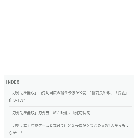
「刀剣乱舞無双」山姥切国広の紹介映像が公開！“備前長船派、「長義」
作の打刀”
「刀剣乱舞無双」刀剣男士紹介映像：山姥切長義
「刀剣乱舞」原案ゲーム＆舞台で山姥切長義役をつとめるお2人からも反
応が…！