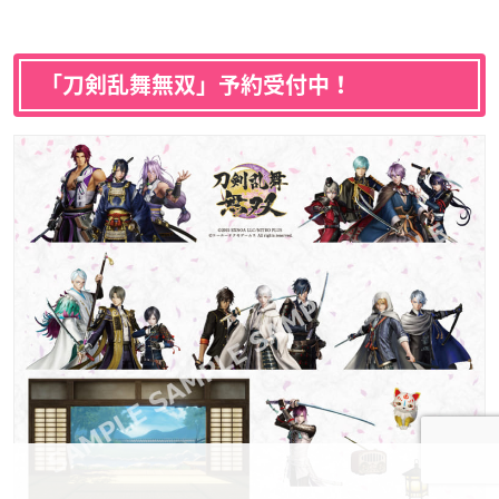
「刀剣乱舞無双」
予約
受付
中
！