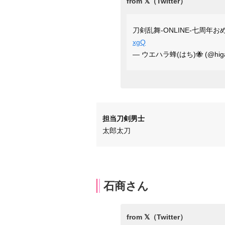
刀剣乱舞-ONLINE-七周年
xgQ
— ウエハラ蜂(はち)🐝 (@higa
担当刀剣男士
太郎太刀
石商さん