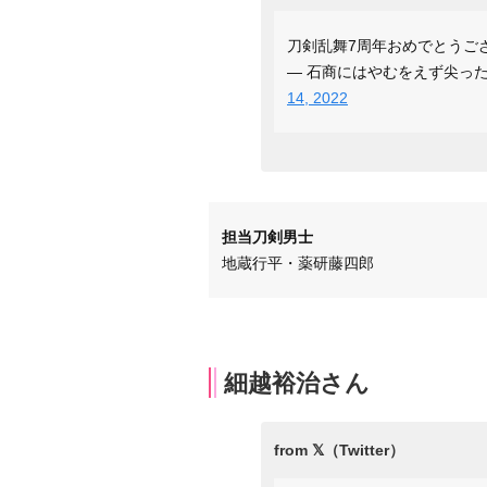
刀剣乱舞7周年おめでとうご
— 石商にはやむをえず尖ったパーツ
14, 2022
担当刀剣男士
地蔵行平・薬研藤四郎
細越裕治さん