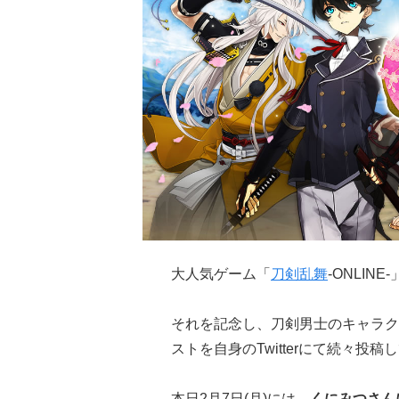
大人気ゲーム「
刀剣乱舞
-ONLINE
それを記念し、刀剣男士のキャラク
ストを自身のTwitterにて続々投稿
本日2月7日(月)には、
くにみつさん