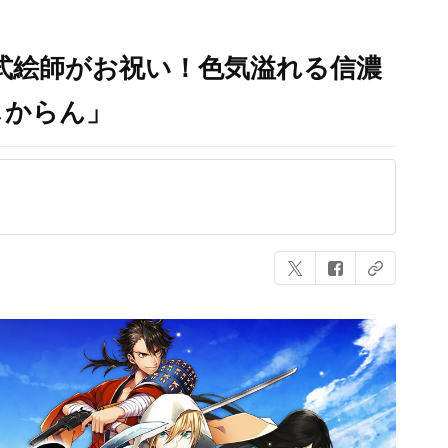
式絵師がお祝い！色気溢れる信濃
しからん」