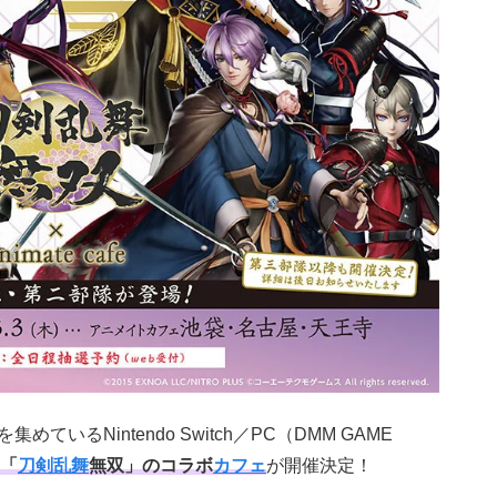
ているNintendo Switch／PC（DMM GAME
「
刀剣乱舞
無双」のコラボ
カフェ
が開催決定！