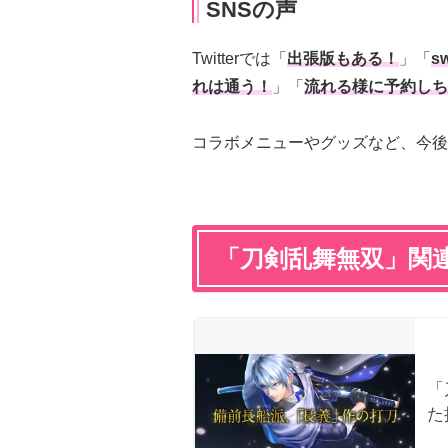
SNSの声
Twitterでは「
出張版もある！
」「
s
れは通う！
」「
流れる様に予約しち
コラボメニューやグッズなど、今後
「刀剣乱舞無双」関