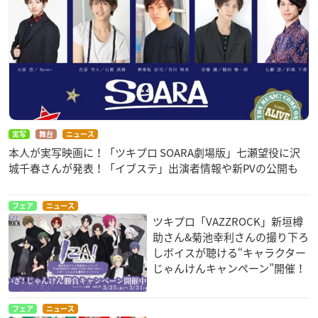
実写
舞台
ニュース
本人が実写映画に！「ツキプロ SOARA劇場版」七瀬望役に沢
城千春さんが発表！「イブステ」出演者情報や新PVの公開も
フェア
ニュース
ツキプロ「VAZZROCK」新垣樽
助さん&菊池幸利さんの撮り下ろ
しボイスが聴ける“キャラクター
じゃんけんキャンペーン”開催！
フェア
ニュース