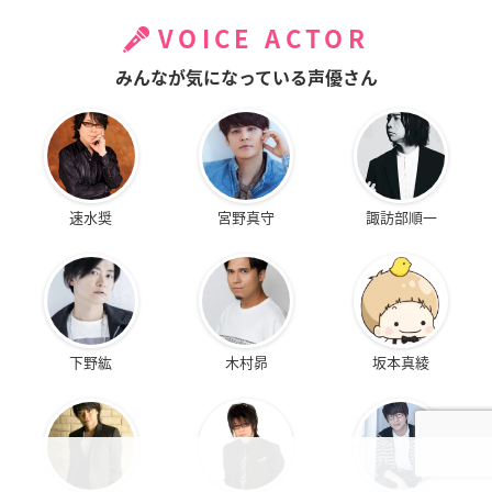
VOICE ACTOR
みんなが気になっている声優さん
速水奨
宮野真守
諏訪部順一
下野紘
木村昴
坂本真綾