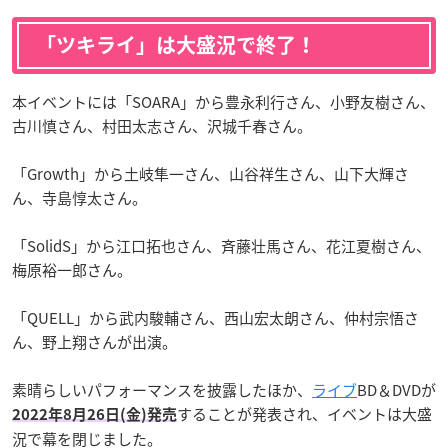
「ツキライ」は大盛況で終了！
本イベントには「SOARA」から豊永利行さん、小野友樹さん、
古川慎さん、村田太志さん、沢城千春さん。
「Growth」から土岐隼一さん、山谷祥生さん、山下大輝さ
ん、寺島惇太さん。
「SolidS」から江口拓也さん、斉藤壮馬さん、花江夏樹さん、
梅原裕一郎さん。
「QUELL」から武内駿輔さん、西山宏太朗さん、仲村宗悟さ
ん、野上翔さんが出演。
素晴らしいパフォーマンスを披露したほか、
ライブ
BD＆DVDが
することが発表され、イベントは大盛
2022年8月26日(金)発売
況で幕を閉じました。