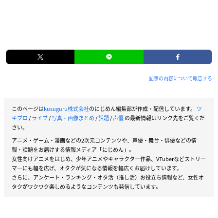
記事の内容について報告する
このページは
kusuguru株式会社
のにじめん編集部が作成・配信しています。
ツ
キプロ
/
ライブ
/
写真・画像まとめ
/
話題
/
声優
の最新情報はリンク先をご覧くだ
さい。
アニメ・ゲーム・漫画などの2次元コンテンツや、声優・舞台・俳優などの情
報・話題をお届けする情報メディア「にじめん」。
女性向けアニメをはじめ、少年アニメやキャラクター作品、VTuberなどストリー
マーにも幅を広げ、オタクが気になる情報を幅広くお届けしています。
さらに、アンケート・ランキング・オタ活（推し活）お役立ち情報など、女性オ
タクがワクワク楽しめるようなコンテンツも発信しています。