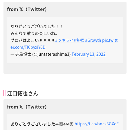
ありがとうございました！！
みんなで歌うの楽しいね。
グロパはよこい🌲🌲🌲🌲
#ツキライ
#冬蟹
#Growth
pic.twitt
er.com/TI6pyxiY6D
— 寺島惇太 (@juntaterashima3)
February 13, 2022
江口拓也さん
ありがとうございました🙏🏻✊🙏🏻
https://t.co/bncs3GXoF