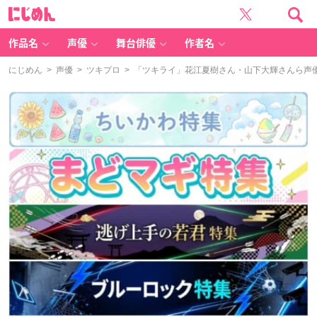
に
じ
め
ん
作品名
声優
舞台俳優
作者名
にじめん
>
声優
>
ツキプロ
> 「ツキライ」花江夏樹さん・山下大輝さんら声