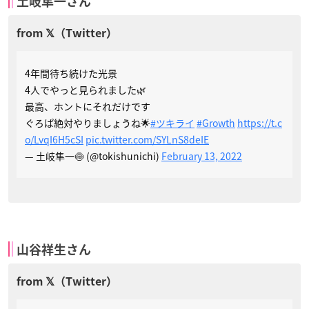
土岐隼一さん
4年間待ち続けた光景
4人でやっと見られました🌿
最高、ホントにそれだけです
ぐろぱ絶対やりましょうね🌟
#ツキライ
#Growth
https://t.c
o/LvqI6H5cSI
pic.twitter.com/SYLnS8deIE
— 土岐隼一🍥 (@tokishunichi)
February 13, 2022
山谷祥生さん