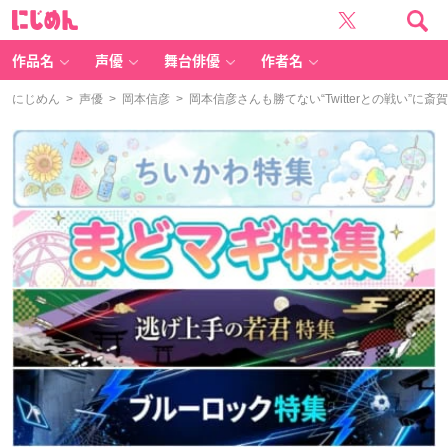
に
じ
め
ん
作品名
声優
舞台俳優
作者名
にじめん
>
声優
>
岡本信彦
> 岡本信彦さんも勝てない“Twitterとの戦い”