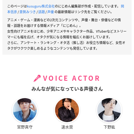
このページは
kusuguru株式会社
のにじめん編集部が作成・配信しています。
岡
本信彦
/
斎賀みつき
/
話題
/
声優
の最新情報はリンク先をご覧ください。
アニメ・ゲーム・漫画などの2次元コンテンツや、声優・舞台・俳優などの情
報・話題をお届けする情報メディア「にじめん」。
女性向けアニメをはじめ、少年アニメやキャラクター作品、VTuberなどストリー
マーにも幅を広げ、オタクが気になる情報を幅広くお届けしています。
さらに、アンケート・ランキング・オタ活（推し活）お役立ち情報など、女性オ
タクがワクワク楽しめるようなコンテンツも発信しています。
VOICE ACTOR
みんなが気になっている声優さん
宮野真守
速水奨
下野紘