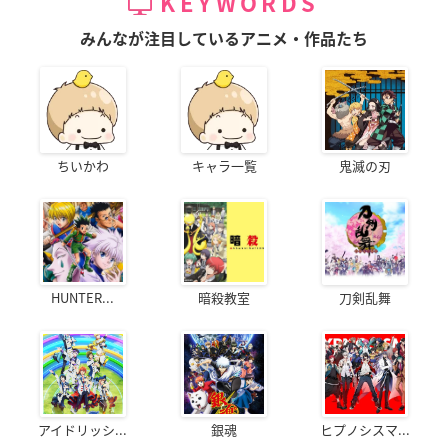
KEYWORDS
みんなが注目しているアニメ・作品たち
ちいかわ
キャラ一覧
鬼滅の刃
HUNTER...
暗殺教室
刀剣乱舞
アイドリッシ...
銀魂
ヒプノシスマ...