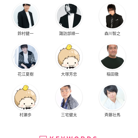
鈴村健一
諏訪部順一
森川智之
花江夏樹
大塚芳忠
稲田徹
村瀬歩
三宅健太
斉藤壮馬