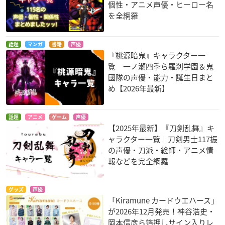
個性・アニメ声優・ヒーロー名
を全網羅
話題
マンガ
書籍
声優
『桃源暗鬼』キャラクター一
覧 一ノ瀬四季ら羅刹学園＆鬼
國隊の声優・能力・誕生日まと
め【2026年最新】
話題
アニメ
ゲーム
声優
【2025年最新】『刀剣乱舞』キ
ャラクター一覧｜刀剣男士117振
の声優・刀派・絵師・アニメ情
報などを完全網羅
グッズ
声優
「Kiramune カードウエハース」
が2026年12月発売！神谷浩史・
岡本信彦ら箔押しサイン入りレ