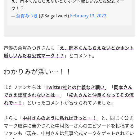
え、岡本くんもらえないとかホント厳しいんだね公式マー
ク！？
—
斎賀みつき
(@SaigaTweet)
February 13, 2022
声優の斎賀みつきさんも「
え、岡本くんもらえないとかホント
」とコメント。
厳しいんだね公式マーク！？
わかりみが深い…！！
またファンからは「
」「
Twitter社との仁義なき戦い
岡本さん
」「
でさえ認証されないとは…
松丸さんと仲良くなってその流
」といったコメントが寄せられていました。
れで…！
さらに「
」と、同じく公式
中村さんのように粘ればきっと…！
マーク取得に苦労された中村悠一さんのエピソードを投稿する
ファンも（現在、中村さんは無事公式マークをゲットされてい