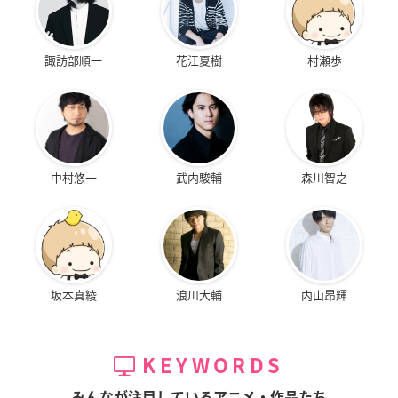
諏訪部順一
花江夏樹
村瀬歩
中村悠一
武内駿輔
森川智之
坂本真綾
浪川大輔
内山昂輝
KEYWORDS
みんなが注目しているアニメ・作品たち