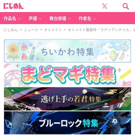
に
じ
め
ん
作品名
声優
舞台俳優
作者名
にじめん
>
ニュース
>
オトメイト
> オトメイト最新作「ラディアンテイル」