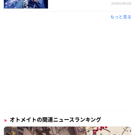
メインキャラクターデザイン＆ちびキャラ原画： 薄葉カゲロー
2022年12月15日
メインキャラクター原画：朱玖
もっと見る
サブキャラクターデザイン＆原画：miko
プロデューサー： いわた志信
ディレクター：麦野みずき
オープニングテーマ： 「未知の世界へファンファーレ！」歌：
ikasumicco/作詞：井筒日美/作曲：三好啓太/編曲：三好啓太
エンディングテーマ： 「幸せの続き」歌：saya/作詞：井筒日
美/作曲：藤原燈太/編曲：藤原燈太
エンディングテーマ： 「笑顔のパレード」 歌：ikasumicco/作
詞：井筒日美/作曲：三好啓太/編曲：三好啓太
発売元：アイディアファクトリー
※敬称略
※内容は変更される場合がありますので、あらかじめご了承く
ださい
※記載されている会社名、製品名は、各社の登録商標または商
オトメイトの関連ニュースランキング
標です