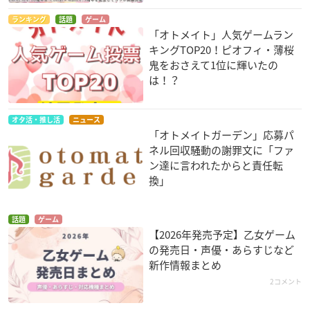
ランキング
話題
ゲーム
「オトメイト」人気ゲームラン
キングTOP20！ピオフィ・薄桜
鬼をおさえて1位に輝いたの
は！？
オタ活・推し活
ニュース
「オトメイトガーデン」応募パ
ネル回収騒動の謝罪文に「ファ
ン達に言われたからと責任転
換」
話題
ゲーム
【2026年発売予定】乙女ゲーム
の発売日・声優・あらすじなど
新作情報まとめ
2コメント