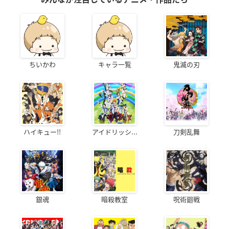
ちいかわ
キャラ一覧
鬼滅の刃
ハイキュー!!
アイドリッシ...
刀剣乱舞
銀魂
暗殺教室
呪術廻戦