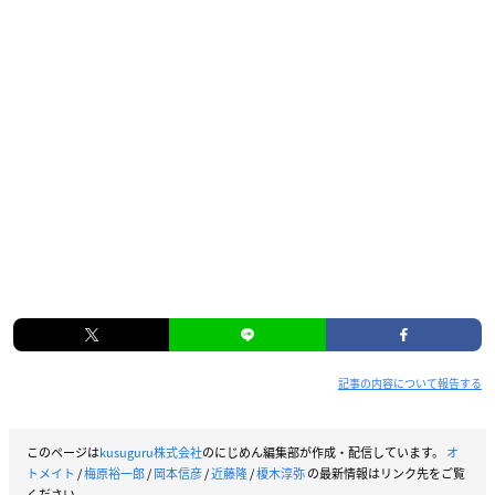
記事の内容について報告する
このページは
kusuguru株式会社
のにじめん編集部が作成・配信しています。
オ
トメイト
/
梅原裕一郎
/
岡本信彦
/
近藤隆
/
榎木淳弥
の最新情報はリンク先をご覧
ください。