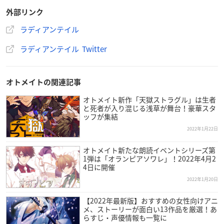
外部リンク
【CERO】
審査予定
ラディアンテイル
ラディアンテイル Twitter
【プレイ人数】
1人
オトメイトの関連記事
【発売日】
2022年5月26日予定
オトメイト新作「天獄ストラグル」は生者
と死者が入り混じる浅草が舞台！豪華スタ
ッフが集結
【登場キャラクター】
2022年1月22日
ヴィリオ（CV.
内田雄馬
）
ザフォラ（CV.
榎木淳弥
）
オトメイト新たな朗読イベントシリーズ第
1弾は「オランピアソワレ」！2022年4月2
パスハリア（CV.
梅原裕一郎
）
4日に開催
イーオン（CV.
阿座上洋平
）
2022年1月20日
ラディ（CV.
岡本信彦
）
ジーニア（CV.
近藤隆
）
【2022年最新版】おすすめの女性向けアニ
メ、ストーリーが面白い13作品を厳選！あ
らすじ・声優情報も一覧に
【スタッフ】